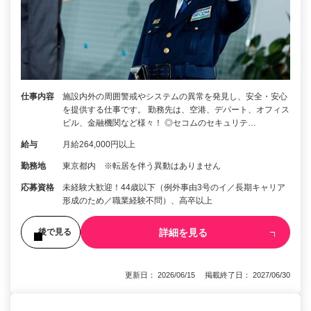
仕事内容
施設内外の周囲警戒やシステムの異常を発見し、安全・安心
を提供する仕事です。 勤務先は、空港、デパート、オフィス
ビル、金融機関など様々！ ◎セコムのセキュリテ…
給与
月給264,000円以上
勤務地
東京都内 ※転居を伴う異動はありません
応募資格
未経験大歓迎！44歳以下（例外事由3号のイ／長期キャリア
形成のため／職業経験不問）、高卒以上
詳細を見る
後で見る
更新日： 2026/06/15 掲載終了日： 2027/06/30