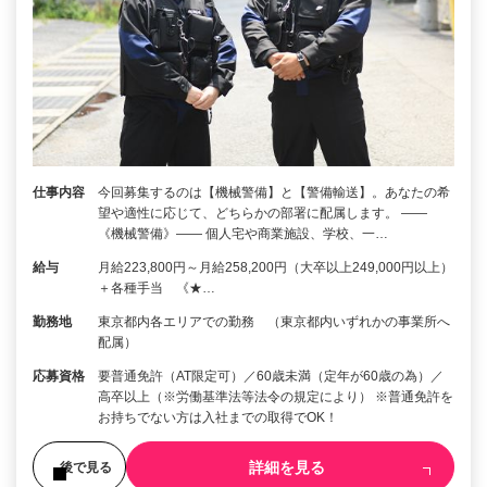
仕事内容
今回募集するのは【機械警備】と【警備輸送】。あなたの希
望や適性に応じて、どちらかの部署に配属します。 ――
《機械警備》―― 個人宅や商業施設、学校、一…
給与
月給223,800円～月給258,200円（大卒以上249,000円以上）
＋各種手当 《★…
勤務地
東京都内各エリアでの勤務 （東京都内いずれかの事業所へ
配属）
応募資格
要普通免許（AT限定可）／60歳未満（定年が60歳の為）／
高卒以上（※労働基準法等法令の規定により） ※普通免許を
お持ちでない方は入社までの取得でOK！
詳細を見る
後で見る