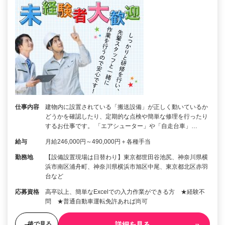
仕事内容
建物内に設置されている「搬送設備」が正しく動いているか
どうかを確認したり、定期的な点検や簡単な修理を行ったり
するお仕事です。 「エアシューター」や「自走台車」…
給与
月給246,000円～490,000円＋各種手当
勤務地
【設備設置現場は日替わり】東京都世田谷池尻、神奈川県横
浜市南区浦舟町、神奈川県横浜市旭区中尾、東京都北区赤羽
台など
応募資格
高卒以上、簡単なExcelでの入力作業ができる方 ★経験不
問 ★普通自動車運転免許あれば尚可
詳細を見る
後で見る