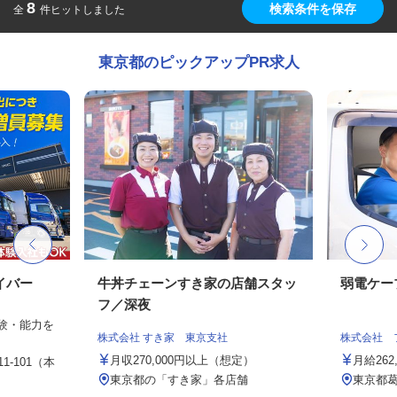
8
検索条件を保存
全
件ヒットしました
東京都のピックアップPR求人
イバー
牛丼チェーンすき家の店舗スタッ
弱電ケー
フ／深夜
経験・能力を
株式会社 すき家 東京支社
株式会社 
月収270,000円以上（想定）
月給26
1-101（本
東京都の「すき家」各店舗
東京都葛飾