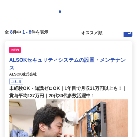
8
1
-
8
全
件中
件を表示
NEW
ALSOKセキュリティシステムの設置・メンテナン
ス
ALSOK株式会社
正社員
未経験OK・知識ゼロOK｜1年目で月収31万円以上も！｜
賞与平均137万円｜20代30代多数活躍中！