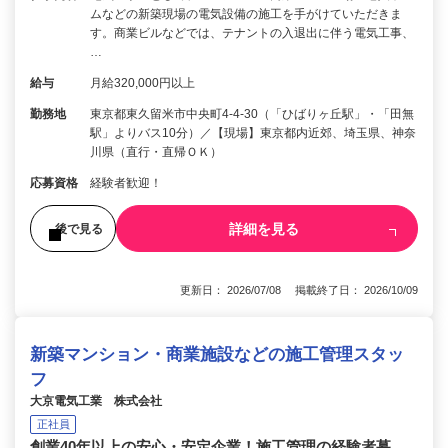
ムなどの新築現場の電気設備の施工を手がけていただきま
す。商業ビルなどでは、テナントの入退出に伴う電気工事、
…
給与
月給320,000円以上
勤務地
東京都東久留米市中央町4-4-30（「ひばりヶ丘駅」・「田無
駅」よりバス10分）／【現場】東京都内近郊、埼玉県、神奈
川県（直行・直帰ＯＫ）
応募資格
経験者歓迎！
詳細を見る
後で見る
更新日： 2026/07/08 掲載終了日： 2026/10/09
新築マンション・商業施設などの施工管理スタッ
フ
大京電気工業 株式会社
正社員
創業40年以上の安心・安定企業！施工管理の経験者募