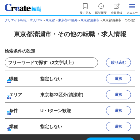
後で見る
閲覧履歴
会員登録
メニュー
クリエイト転職・求人TOP
＞
東京都
＞
東京都23区外
＞
東京都清瀬市
＞
東京都清瀬市・その他の転
東京都清瀬市・その他の転職・求人情報
検索条件の設定
絞り込む
職種
指定しない
選択
エリア
東京都23区外(清瀬市)
選択
条件
U・Iターン歓迎
選択
業種
指定しない
選択