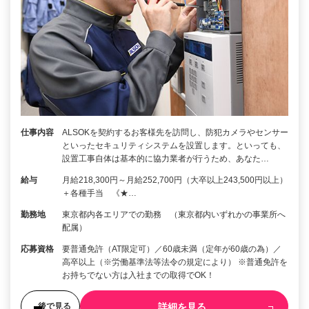
仕事内容
ALSOKを契約するお客様先を訪問し、防犯カメラやセンサー
といったセキュリティシステムを設置します。といっても、
設置工事自体は基本的に協力業者が行うため、あなた…
給与
月給218,300円～月給252,700円（大卒以上243,500円以上）
＋各種手当 《★…
勤務地
東京都内各エリアでの勤務 （東京都内いずれかの事業所へ
配属）
応募資格
要普通免許（AT限定可）／60歳未満（定年が60歳の為）／
高卒以上（※労働基準法等法令の規定により） ※普通免許を
お持ちでない方は入社までの取得でOK！
詳細を見る
後で見る