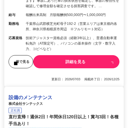
ます】 事故にあった車の損害状態を鑑定し、事故の整合性を
確認して修理金額を確定させる損害調査です。 …
給与
報酬出来高制 月額報酬例500,000円〜1,000,000円
勤務地
千葉県山武郡横芝光町母子192-2（営業エリアは東京都内各
所、神奈川県相模原市周辺 ※フルリモート対応）
応募資格
技術アジャスター資格必須（経験3年以上）、普通自動車運
転免許（AT限定可）、パソコンの基本操作（文字・数字入
力、コピペなど）
詳細を見る
後で見る
更新日： 2026/07/03 掲載終了日： 2026/12/25
設備のメンテナンス
株式会社サンテックス
正社員
直行直帰！週休2日！年間休日120日以上！賞与3回！各種
手当あり！