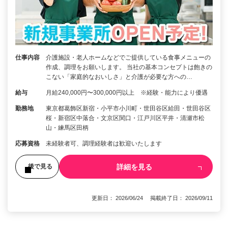
仕事内容
介護施設・老人ホームなどでご提供している食事メニューの
作成、調理をお願いします。 当社の基本コンセプトは飽きの
こない「家庭的なおいしさ」と介護が必要な方への…
給与
月給240,000円〜300,000円以上 ※経験・能力により優遇
勤務地
東京都葛飾区新宿・小平市小川町・世田谷区給田・世田谷区
桜・新宿区中落合・文京区関口・江戸川区平井・清瀬市松
山・練馬区田柄
応募資格
未経験者可、調理経験者は歓迎いたします
詳細を見る
後で見る
更新日： 2026/06/24 掲載終了日： 2026/09/11