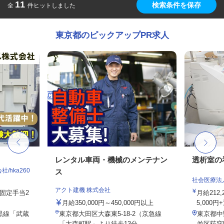
11
検索条件を保存
全
件ヒットしました
東京都のピックアップPR求人
レンタル車両・機械のメンテナン
透析室の
hka260
ス
社会医療法
アクト建機 株式会社
務固定手当2
月給212
月給350,000円～450,000円以上
5,000円
黒線「武蔵
東京都大田区大森東5-18-2（京急線
東京都中
「大森町駅」より徒歩13分...
並区荻窪5-