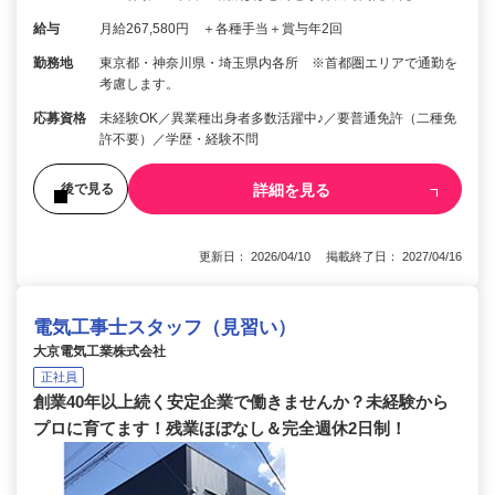
給与
月給267,580円 ＋各種手当＋賞与年2回
勤務地
東京都・神奈川県・埼玉県内各所 ※首都圏エリアで通勤を
考慮します。
応募資格
未経験OK／異業種出身者多数活躍中♪／要普通免許（二種免
許不要）／学歴・経験不問
詳細を見る
後で見る
更新日： 2026/04/10 掲載終了日： 2027/04/16
電気工事士スタッフ（見習い）
大京電気工業株式会社
正社員
創業40年以上続く安定企業で働きませんか？未経験から
プロに育てます！残業ほぼなし＆完全週休2日制！