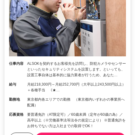
仕事内容
ALSOKを契約するお客様先を訪問し、防犯カメラやセンサー
といったセキュリティシステムを設置します。といっても、
設置工事自体は基本的に協力業者が行うため、あなた…
給与
月給218,300円～月給252,700円（大卒以上243,500円以上）
＋各種手当 《★…
勤務地
東京都内各エリアでの勤務 （東京都内いずれかの事業所へ
配属）
応募資格
要普通免許（AT限定可）／60歳未満（定年が60歳の為）／
高卒以上（※労働基準法等法令の規定により） ※普通免許を
お持ちでない方は入社までの取得でOK！