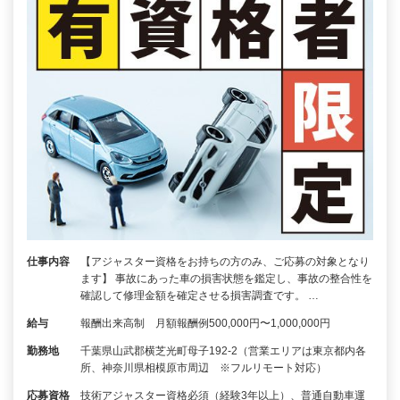
仕事内容
【アジャスター資格をお持ちの方のみ、ご応募の対象となり
ます】 事故にあった車の損害状態を鑑定し、事故の整合性を
確認して修理金額を確定させる損害調査です。 …
給与
報酬出来高制 月額報酬例500,000円〜1,000,000円
勤務地
千葉県山武郡横芝光町母子192-2（営業エリアは東京都内各
所、神奈川県相模原市周辺 ※フルリモート対応）
応募資格
技術アジャスター資格必須（経験3年以上）、普通自動車運