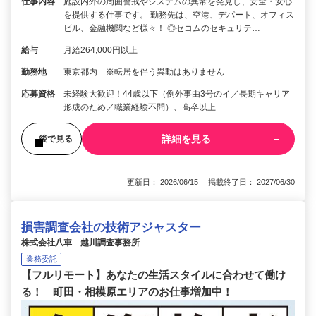
仕事内容
施設内外の周囲警戒やシステムの異常を発見し、安全・安心
を提供する仕事です。 勤務先は、空港、デパート、オフィス
ビル、金融機関など様々！ ◎セコムのセキュリテ…
給与
月給264,000円以上
勤務地
東京都内 ※転居を伴う異動はありません
応募資格
未経験大歓迎！44歳以下（例外事由3号のイ／長期キャリア
形成のため／職業経験不問）、高卒以上
詳細を見る
後で見る
更新日： 2026/06/15 掲載終了日： 2027/06/30
損害調査会社の技術アジャスター
株式会社八車 越川調査事務所
業務委託
【フルリモート】あなたの生活スタイルに合わせて働け
る！ 町田・相模原エリアのお仕事増加中！