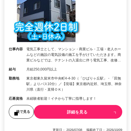
仕事内容
電気工事士として、マンション・商業ビル・工場・老人ホー
ムなどの施設の電気設備の施工を手がけていただきます。商
業ビルなどでは、テナントの入退出に伴う電気工事、改修…
給与
月給250,000円以上
勤務地
東京都東久留米市中央町4-4-30（「ひばりヶ丘駅」・「田無
駅」よりバス10分）／【現場】東京都内近郊、埼玉県、神奈
川県（直行・直帰ＯＫ）
応募資格
未経験者歓迎！イチから丁寧に指導します！
詳細を見る
後で見る
更新日： 2026/07/08 掲載終了日： 2026/10/09