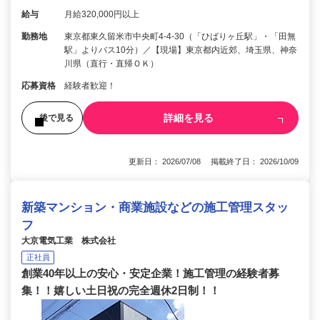
給与
月給320,000円以上
勤務地
東京都東久留米市中央町4-4-30（「ひばりヶ丘駅」・「田無
駅」よりバス10分）／【現場】東京都内近郊、埼玉県、神奈
川県（直行・直帰ＯＫ）
応募資格
経験者歓迎！
詳細を見る
後で見る
更新日： 2026/07/08 掲載終了日： 2026/10/09
新築マンション・商業施設などの施工管理スタッ
フ
大京電気工業 株式会社
正社員
創業40年以上の安心・安定企業！施工管理の経験者募
集！！嬉しい土日祝の完全週休2日制！！