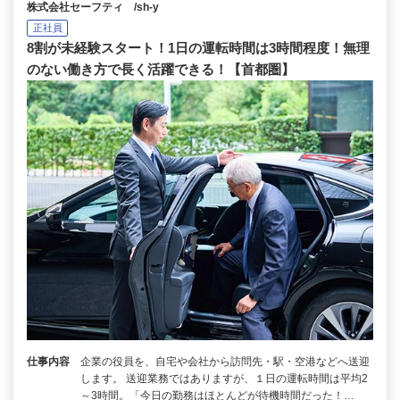
株式会社セーフティ /sh-y
正社員
8割が未経験スタート！1日の運転時間は3時間程度！無理
のない働き方で長く活躍できる！【首都圏】
仕事内容
企業の役員を、自宅や会社から訪問先・駅・空港などへ送迎
します。 送迎業務ではありますが、１日の運転時間は平均2
～3時間。「今日の勤務はほとんどが待機時間だった！…