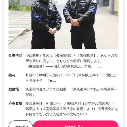
仕事内容
今回募集するのは【機械警備】と【警備輸送】。あなたの希
望や適性に応じて、どちらかの部署に配属します。 ――
《機械警備》―― 個人宅や商業施設、学校、一…
給与
月給223,800円～月給258,200円（大卒以上249,000円以上）
＋各種手当 《★…
勤務地
東京都内各エリアでの勤務 （東京都内いずれかの事業所へ
配属）
応募資格
要普通免許（AT限定可）／60歳未満（定年が60歳の為）／
高卒以上（※労働基準法等法令の規定により） ※普通免許を
お持ちでない方は入社までの取得でOK！