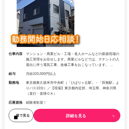
仕事内容
マンション・商業ビル・工場・老人ホームなどの新築現場の
施工管理をお任せします。商業ビルなどでは、テナントの入
退出に伴う電気工事、改修工事をおこなっています。 …
給与
月給320,000円以上
勤務地
東京都東久留米市中央町（「ひばりヶ丘駅」・「田無駅」よ
りバス10分）／【現場】東京都内近郊、埼玉県、神奈川県
（直行・直帰ＯＫ）
応募資格
経験者歓迎！
詳細を見る
後で見る