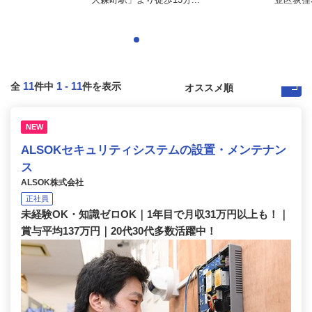
11
1
-
11
全
件中
件を表示
NEW
ALSOKセキュリティシステムの設置・メンテナン
ス
ALSOK株式会社
正社員
未経験OK・知識ゼロOK｜1年目で月収31万円以上も！｜
賞与平均137万円｜20代30代多数活躍中！