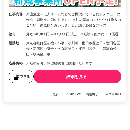
仕事内容
介護施設・老人ホームなどでご提供している食事メニューの
作成、調理をお願いします。 当社の基本コンセプトは飽きの
こない「家庭的なおいしさ」と介護が必要な方への…
給与
月給240,000円〜300,000円以上 ※経験・能力により優遇
勤務地
東京都葛飾区新宿・小平市小川町・世田谷区給田・世田谷区
桜・新宿区中落合・文京区関口・江戸川区平井・清瀬市松
山・練馬区田柄
応募資格
未経験者可、調理経験者は歓迎いたします
詳細を見る
後で見る
更新日： 2026/06/24 掲載終了日： 2026/09/11
1