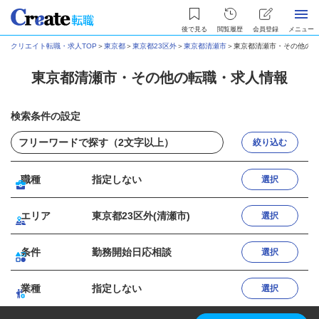
後で見る
閲覧履歴
会員登録
メニュー
クリエイト転職・求人TOP
＞
東京都
＞
東京都23区外
＞
東京都清瀬市
＞
東京都清瀬市・その他の転
東京都清瀬市・その他の転職・求人情報
検索条件の設定
絞り込む
職種
指定しない
選択
エリア
東京都23区外(清瀬市)
選択
条件
勤務開始日応相談
選択
業種
指定しない
選択