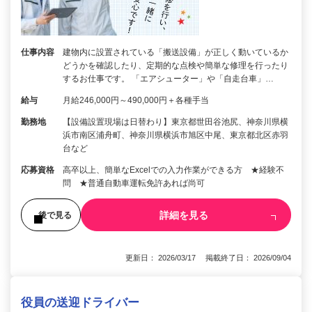
仕事内容
建物内に設置されている「搬送設備」が正しく動いているか
どうかを確認したり、定期的な点検や簡単な修理を行ったり
するお仕事です。 「エアシューター」や「自走台車」…
給与
月給246,000円～490,000円＋各種手当
勤務地
【設備設置現場は日替わり】東京都世田谷池尻、神奈川県横
浜市南区浦舟町、神奈川県横浜市旭区中尾、東京都北区赤羽
台など
応募資格
高卒以上、簡単なExcelでの入力作業ができる方 ★経験不
問 ★普通自動車運転免許あれば尚可
詳細を見る
後で見る
更新日： 2026/03/17 掲載終了日： 2026/09/04
役員の送迎ドライバー