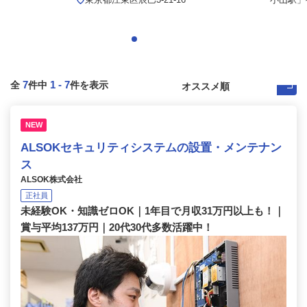
7
1
-
7
全
件中
件を表示
NEW
ALSOKセキュリティシステムの設置・メンテナン
ス
ALSOK株式会社
正社員
未経験OK・知識ゼロOK｜1年目で月収31万円以上も！｜
賞与平均137万円｜20代30代多数活躍中！