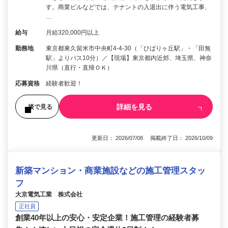
す。商業ビルなどでは、テナントの入退出に伴う電気工事、
…
給与
月給320,000円以上
勤務地
東京都東久留米市中央町4-4-30（「ひばりヶ丘駅」・「田無
駅」よりバス10分）／【現場】東京都内近郊、埼玉県、神奈
川県（直行・直帰ＯＫ）
応募資格
経験者歓迎！
詳細を見る
後で見る
更新日： 2026/07/08 掲載終了日： 2026/10/09
新築マンション・商業施設などの施工管理スタッ
フ
大京電気工業 株式会社
正社員
創業40年以上の安心・安定企業！施工管理の経験者募