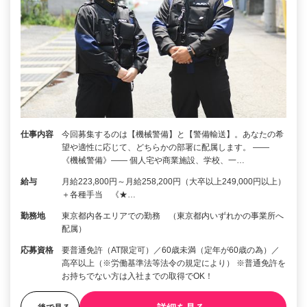
仕事内容
今回募集するのは【機械警備】と【警備輸送】。あなたの希
望や適性に応じて、どちらかの部署に配属します。 ――
《機械警備》―― 個人宅や商業施設、学校、一…
給与
月給223,800円～月給258,200円（大卒以上249,000円以上）
＋各種手当 《★…
勤務地
東京都内各エリアでの勤務 （東京都内いずれかの事業所へ
配属）
応募資格
要普通免許（AT限定可）／60歳未満（定年が60歳の為）／
高卒以上（※労働基準法等法令の規定により） ※普通免許を
お持ちでない方は入社までの取得でOK！