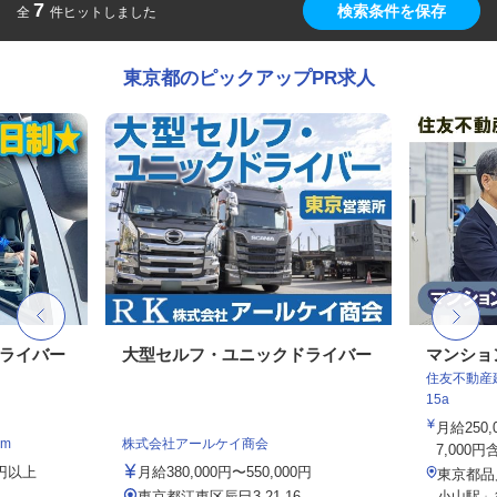
7
検索条件を保存
全
件ヒットしました
東京都のピックアップPR求人
ドライバー
大型セルフ・ユニックドライバー
マンショ
住友不動産建
15a
月給250
m
株式会社アールケイ商会
7,000円
4円以上
月給380,000円〜550,000円
東京都品
東京都江東区辰巳3-21-16
小山駅」