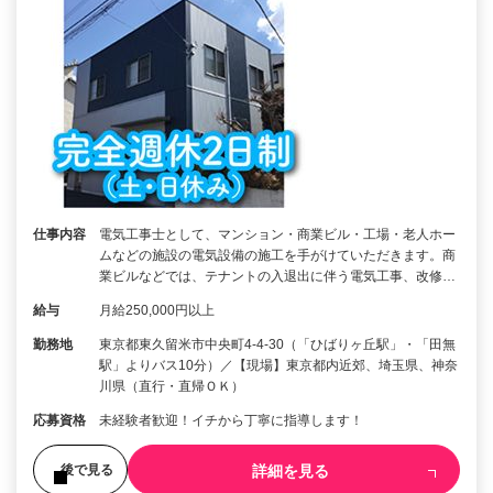
仕事内容
電気工事士として、マンション・商業ビル・工場・老人ホー
ムなどの施設の電気設備の施工を手がけていただきます。商
業ビルなどでは、テナントの入退出に伴う電気工事、改修…
給与
月給250,000円以上
勤務地
東京都東久留米市中央町4-4-30（「ひばりヶ丘駅」・「田無
駅」よりバス10分）／【現場】東京都内近郊、埼玉県、神奈
川県（直行・直帰ＯＫ）
応募資格
未経験者歓迎！イチから丁寧に指導します！
詳細を見る
後で見る