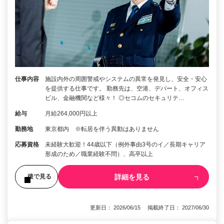
仕事内容
施設内外の周囲警戒やシステムの異常を発見し、安全・安心
を提供する仕事です。 勤務先は、空港、デパート、オフィス
ビル、金融機関など様々！ ◎セコムのセキュリテ…
給与
月給264,000円以上
勤務地
東京都内 ※転居を伴う異動はありません
応募資格
未経験大歓迎！44歳以下（例外事由3号のイ／長期キャリア
形成のため／職業経験不問）、高卒以上
詳細を見る
後で見る
更新日： 2026/06/15 掲載終了日： 2027/06/30