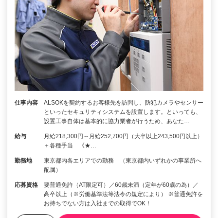
仕事内容
ALSOKを契約するお客様先を訪問し、防犯カメラやセンサー
といったセキュリティシステムを設置します。といっても、
設置工事自体は基本的に協力業者が行うため、あなた…
給与
月給218,300円～月給252,700円（大卒以上243,500円以上）
＋各種手当 《★…
勤務地
東京都内各エリアでの勤務 （東京都内いずれかの事業所へ
配属）
応募資格
要普通免許（AT限定可）／60歳未満（定年が60歳の為）／
高卒以上（※労働基準法等法令の規定により） ※普通免許を
お持ちでない方は入社までの取得でOK！