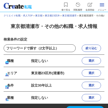
後で見る
閲覧履歴
会員登録
メニュー
クリエイト転職・求人TOP
＞
東京都
＞
東京都23区外
＞
東京都清瀬市
＞
東京都清瀬市・その他の転
東京都清瀬市・その他の転職・求人情報
検索条件の設定
絞り込む
職種
指定しない
選択
エリア
東京都23区外(清瀬市)
選択
条件
設立30年以上
選択
業種
指定しない
選択