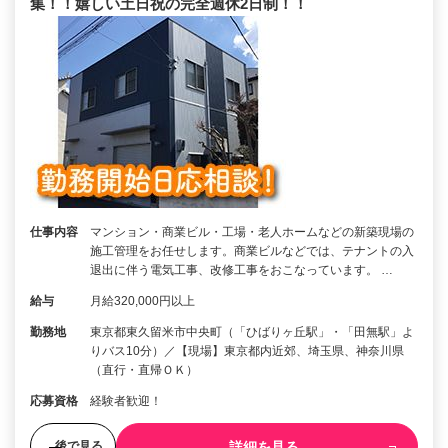
集！！嬉しい土日祝の完全週休2日制！！
仕事内容
マンション・商業ビル・工場・老人ホームなどの新築現場の
施工管理をお任せします。商業ビルなどでは、テナントの入
退出に伴う電気工事、改修工事をおこなっています。 …
給与
月給320,000円以上
勤務地
東京都東久留米市中央町（「ひばりヶ丘駅」・「田無駅」よ
りバス10分）／【現場】東京都内近郊、埼玉県、神奈川県
（直行・直帰ＯＫ）
応募資格
経験者歓迎！
詳細を見る
後で見る