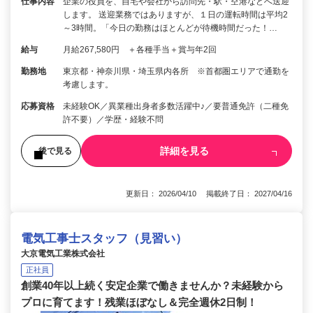
仕事内容
企業の役員を、自宅や会社から訪問先・駅・空港などへ送迎
します。 送迎業務ではありますが、１日の運転時間は平均2
～3時間。「今日の勤務はほとんどが待機時間だった！…
給与
月給267,580円 ＋各種手当＋賞与年2回
勤務地
東京都・神奈川県・埼玉県内各所 ※首都圏エリアで通勤を
考慮します。
応募資格
未経験OK／異業種出身者多数活躍中♪／要普通免許（二種免
許不要）／学歴・経験不問
詳細を見る
後で見る
更新日： 2026/04/10 掲載終了日： 2027/04/16
電気工事士スタッフ（見習い）
大京電気工業株式会社
正社員
創業40年以上続く安定企業で働きませんか？未経験から
プロに育てます！残業ほぼなし＆完全週休2日制！