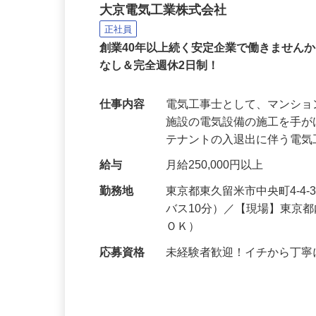
電気工事士スタッフ（見
大京電気工業株式会社
正社員
創業40年以上続く安定企業で働きません
なし＆完全週休2日制！
仕事内容
電気工事士として、マンシ
施設の電気設備の施工を手
テナントの入退出に伴う電
給与
月給250,000円以上
勤務地
東京都東久留米市中央町4-4
バス10分）／【現場】東京
ＯＫ）
応募資格
未経験者歓迎！イチから丁