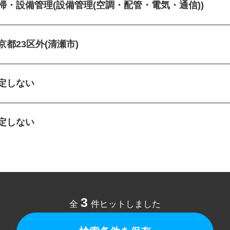
清掃・設備管理(設備管理(空調・配管・電気・通信))
京都23区外(清瀬市)
指定しない
指定しない
3
全
件ヒットしました