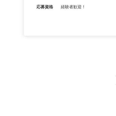
バス10分）／【現場】東京
ＯＫ）
応募資格
経験者歓迎！