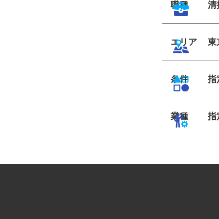
職種
エリア
東
条件
業種