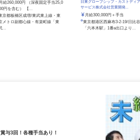
25001
日東グローブシップ・カストデ
月給260,000円 （深夜固定手当25,0
サービス株式会社営業開発...
00円を含む） 【...
月給300,000円＋手当
東京都板橋区成増/東武東上線・東
京メトロ副都心線・有楽町線「東
東京都港区西麻布3-2-19/日
武...
「六本木駅」1番a出口より..