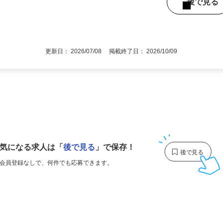
都内近郊、埼玉県、神奈川県（直行・直帰
後で見
更新日： 2026/07/08 掲載終了日： 2026/10/09
1
気になる求人は
「
後で見る
」で保存！
会員登録なしで、
何件でも応募できます。