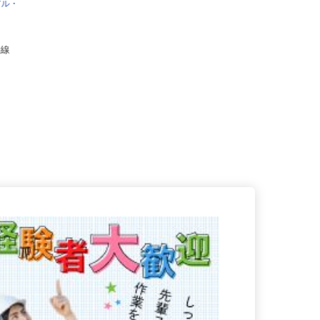
ィアル・
比谷線
.