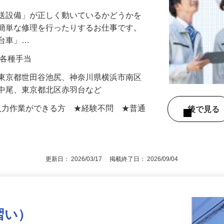
！賞与3回！各種手当あり！
搬送設備」が正しく動いているかどうかを
や簡単な修理を行ったりするお仕事です。
走台車」…
0円＋各種手当
】東京都世田谷池尻、神奈川県横浜市南区
区中尾、東京都北区赤羽台など
での入力作業ができる方 ★経験不問 ★普通
後で見
更新日： 2026/03/17 掲載終了日： 2026/09/04