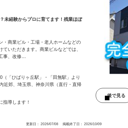
習い）
か？未経験からプロに育てます！残業ほぼ
ョン・商業ビル・工場・老人ホームなどの
がけていただきます。商業ビルなどでは、
気工事、改修…
-30（「ひばりヶ丘駅」・「田無駅」より
都内近郊、埼玉県、神奈川県（直行・直帰
後で見
寧に指導します！