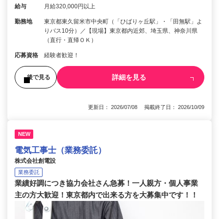
給与
月給320,000円以上
勤務地
東京都東久留米市中央町（「ひばりヶ丘駅」・「田無駅」よ
りバス10分）／【現場】東京都内近郊、埼玉県、神奈川県
（直行・直帰ＯＫ）
応募資格
経験者歓迎！
詳細を見る
後で見る
更新日： 2026/07/08 掲載終了日： 2026/10/09
NEW
電気工事士（業務委託）
株式会社創電設
業務委託
業績好調につき協力会社さん急募！一人親方・個人事業
主の方大歓迎！東京都内で出来る方を大募集中です！！