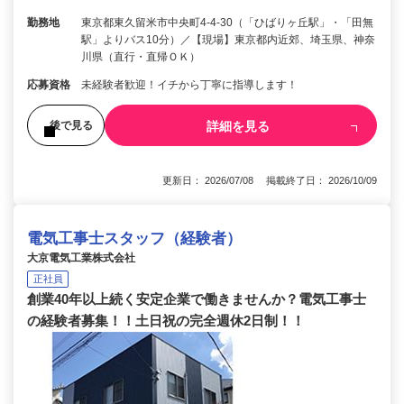
勤務地
東京都東久留米市中央町4-4-30（「ひばりヶ丘駅」・「田無
駅」よりバス10分）／【現場】東京都内近郊、埼玉県、神奈
川県（直行・直帰ＯＫ）
応募資格
未経験者歓迎！イチから丁寧に指導します！
詳細を見る
後で見る
更新日： 2026/07/08 掲載終了日： 2026/10/09
電気工事士スタッフ（経験者）
大京電気工業株式会社
正社員
創業40年以上続く安定企業で働きませんか？電気工事士
の経験者募集！！土日祝の完全週休2日制！！