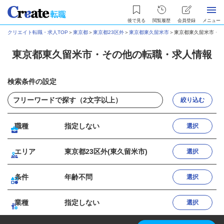
後で見る
閲覧履歴
会員登録
メニュー
クリエイト転職・求人TOP
＞
東京都
＞
東京都23区外
＞
東京都東久留米市
＞
東京都東久留米市・そ
東京都東久留米市・その他の転職・求人情報
検索条件の設定
絞り込む
職種
指定しない
選択
エリア
東京都23区外(東久留米市)
選択
条件
年齢不問
選択
業種
指定しない
選択