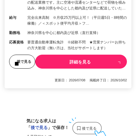
の配送業務です。主に空港や流通センターなどで荷物を積み
込み、神奈川県を中心とした都内及び近県に配送していた…
給与
完全出来高制 ※月収25万円以上可！（平日週5日・8時間の
稼働）／＜スポット便平均月収＞フ…
勤務地
神奈川県を中心に都内及び近県（直行直帰）
応募資格
要普通自動車運転免許 ※経験不問 ★営業ナンバーお持ち
の方大歓迎（無い方は、当社がサポートします）
詳細を見る
後で見る
更新日： 2026/07/08 掲載終了日： 2026/10/02
1
気になる求人は
「
後で見る
」で保存！