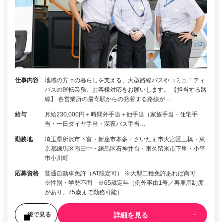
仕事内容
地域の方々の暮らしを支える、大型路線バスやコミュニティ
バスの運転業務、お客様対応をお願いします。 【担当する路
線】 各営業所の最寄駅からの発着する路線が…
給与
月給230,000円＋時間外手当＋他手当（家族手当・住宅手
当・一日ダイヤ手当・深夜バス手当…
勤務地
埼玉県所沢市下富・新座市本多・さいたま市大宮区三橋・東
京都練馬区南田中・練馬区石神井台・東久留米市下里・小平
市小川町
応募資格
普通自動車免許（AT限定可） ※大型二種免許あれば尚可
※性別・学歴不問 ※65歳定年（例外事由1号／再雇用制度
があり、75歳まで勤務可能）
詳細を見る
後で見る