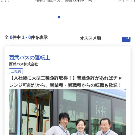
8
1
-
8
全
件中
件を表示
西武バスの運転士
西武バス株式会社
正社員
【入社後に大型二種免許取得！】普通免許があればチャ
レンジ可能だから、異業種・異職種からの転職も歓迎！