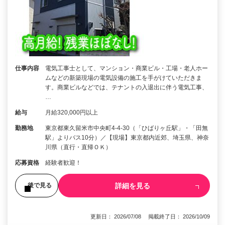
仕事内容
電気工事士として、マンション・商業ビル・工場・老人ホー
ムなどの新築現場の電気設備の施工を手がけていただきま
す。商業ビルなどでは、テナントの入退出に伴う電気工事、
…
給与
月給320,000円以上
勤務地
東京都東久留米市中央町4-4-30（「ひばりヶ丘駅」・「田無
駅」よりバス10分）／【現場】東京都内近郊、埼玉県、神奈
川県（直行・直帰ＯＫ）
応募資格
経験者歓迎！
詳細を見る
後で見る
更新日： 2026/07/08 掲載終了日： 2026/10/09