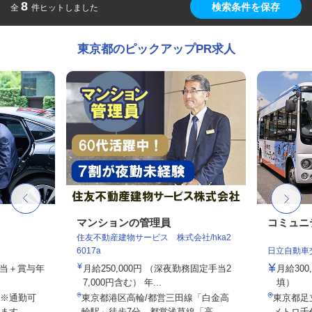
8
検索条件を保存
全
件ヒットしました
東京都のピックアップPR求人
マンションの管理員
コミュニ
住友不動産建物サービス 株式会社/hka2
6017a
日立自動車
手当＋賞与年
月給250,000円 （深夜勤務固定手当2
月給30
7,000円含む） 年...
填）
※通勤可
東京都港区高輪/都営三田線「白金高
東京都足立
ます。
輪駅」徒歩7分、都営浅草線「高...
メトロ千代