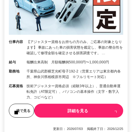
仕事内容
【アジャスター資格をお持ちの方のみ、ご応募の対象となり
ます】 事故にあった車の損害状態を鑑定し、事故の整合性を
確認して修理金額を確定させる損害調査です。 …
給与
報酬出来高制 月額報酬例500,000円〜1,000,000円
勤務地
千葉県山武郡横芝光町母子192-2（営業エリアは東京都内各
所、神奈川県相模原市周辺 ※フルリモート対応）
応募資格
技術アジャスター資格必須（経験3年以上）、普通自動車運
転免許（AT限定可）、パソコンの基本操作（文字・数字入
力、コピペなど）
詳細を見る
後で見る
更新日： 2026/07/03 掲載終了日： 2026/12/25