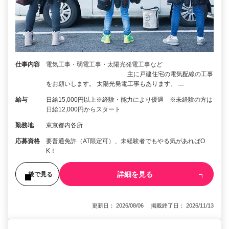
仕事内容
電気工事・弱電工事・太陽光発電工事など
主に戸建住宅の電気配線の工事
をお願いします。 太陽光発電工事もあります。 …
給与
日給15,000円以上※経験・能力により優遇 ※未経験の方は
日給12,000円からスタート
勤務地
東京都内各所
応募資格
要普通免許（AT限定可）、未経験者でもやる気があればO
K！
詳細を見る
後で見る
更新日： 2026/08/06 掲載終了日： 2026/11/13