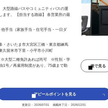
る、大型路線バスやコミュニティバスの運
します。 【担当する路線】 各営業所の最
…
手当＋他手当（家族手当・住宅手当・一日ダ
本多・さいたま市大宮区三橋・東京都練馬
・東久留米市下里・小平市小川町
） ※大型二種免許あれば尚可 ※性別・学
事由1号／再雇用制度があり、75歳まで勤
後で見
アピールポイントを見る