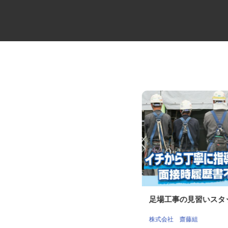
牛丼チェーンすき家の店舗スタ
足場工事の見習いス
ッフ／深夜