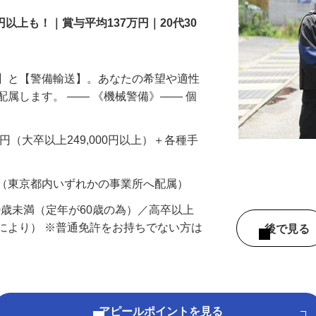
円以上も！｜賞与平均137万円｜20代30
備】と【警備輸送】。あなたの希望や適性
配属します。 ―― 《機械警備》―― 個
…
200円（大卒以上249,000円以上）＋各種手
 （東京都内いずれかの事業所へ配属）
60歳未満（定年が60歳の為）／高卒以上
により） ※普通免許をお持ちでない方は
後で見