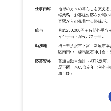
種・異職種からの転職も歓迎！
仕事内容
地域の方々の暮らしを支え
転業務、お客様対応をお願い
寄駅からの発着する路線が
給与
月給230,000円＋時間外
イヤ手当・深夜バス手当…
勤務地
埼玉県所沢市下富・新座市
区南田中・練馬区石神井台
応募資格
普通自動車免許（AT限定可
歴不問 ※65歳定年（例外
務可能）