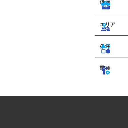
職種
エリア
条件
業種