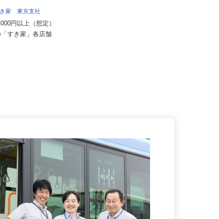
株式会社 齋藤組
日給10,000円以上
 すき家 東京支社
東京都八王子市打越町、他東京都
70,000円以上（想定）
内、神奈川県、千葉県、埼玉県、山
都の「すき家」各店舗
梨...