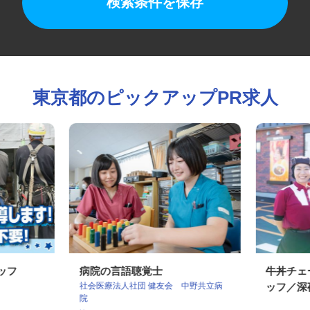
検索条件を保存
東京都のピックアップPR求人
タッフ
病院の言語聴覚士
牛丼チ
社会医療法人社団 健友会 中野共立病
ッフ／