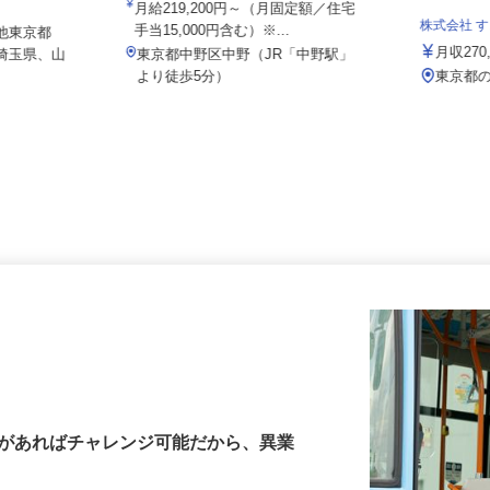
院
月給219,200円～（月固定額／住宅
株式会社
手当15,000円含む）※...
、他東京都
月収2
、埼玉県、山
東京都中野区中野（JR「中野駅」
より徒歩5分）
東京
許があればチャレンジ可能だから、異業