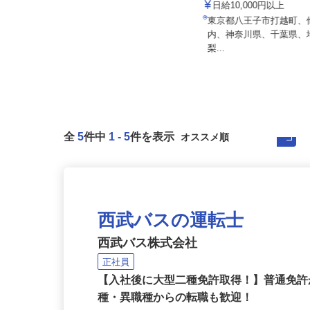
株式会社 齋藤組
日給10,000円以上
株式会社 すき家 東京支社
東京都八王子市打越町
月収270,000円以上（想定）
内、神奈川県、千葉県
東京都の「すき家」各店舗
梨...
全
5
件中
1
-
5
件を表示
西武バスの運転士
西武バス株式会社
正社員
【入社後に大型二種免許取得！】普通免