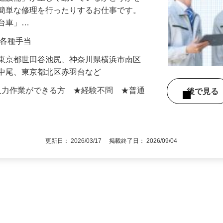
搬送設備」が正しく動いているかどうかを
や簡単な修理を行ったりするお仕事です。
走台車」…
0円＋各種手当
】東京都世田谷池尻、神奈川県横浜市南区
区中尾、東京都北区赤羽台など
での入力作業ができる方 ★経験不問 ★普通
後で見
更新日： 2026/03/17 掲載終了日： 2026/09/04
1