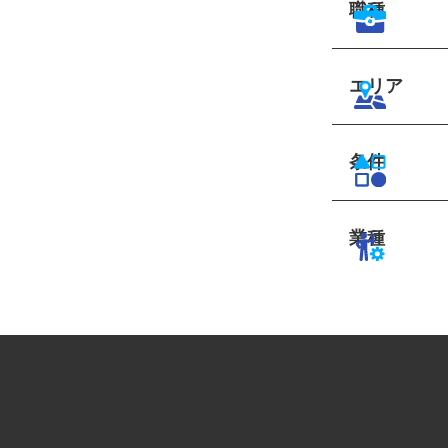
職種
エリア
条件
業種