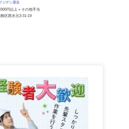
アクト建機 株式会社
 フジデン運送
月給350,000円～450,000円以上
62,000円以上＋その他手当
東京都大田区大森東5-18-2（京急線
葛飾区西水元3‐31‐19
「大森町駅」より徒歩13分...