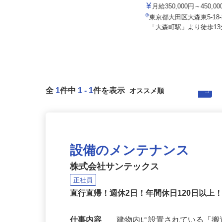
アクト建機 株式会社
株式会社 フジデン運送
月給350,000円～450,
月給262,000円以上＋その他手当
東京都大田区大森東5-1
東京都葛飾区西水元3‐31‐19
「大森町駅」より徒歩13分
全
1
件中
1
-
1
件を表示
設備のメンテナンス
株式会社サンテックス
正社員
直行直帰！週休2日！年間休日120日以上