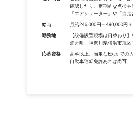
仕事内容
建物内に設置されている「
確認したり、定期的な点検
「エアシューター」や「自
給与
月給246,000円～490,00
勤務地
【設備設置現場は日替わり
浦舟町、神奈川県横浜市旭
応募資格
高卒以上、簡単なExcel
自動車運転免許あれば尚可