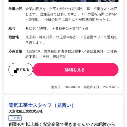
仕事内容
企業の役員を、自宅や会社から訪問先・駅・空港などへ送迎
します。 送迎業務ではありますが、１日の運転時間は平均2
～3時間。「今日の勤務はほとんどが待機時間だった！…
給与
月給267,580円 ＋各種手当＋賞与年2回
勤務地
東京都・神奈川県・埼玉県内各所 ※首都圏エリアで通勤を
考慮します。
応募資格
未経験OK／異業種出身者多数活躍中♪／要普通免許（二種免
許不要）／学歴・経験不問
詳細を見る
後で見る
更新日： 2026/04/10 掲載終了日： 2027/04/16
電気工事士スタッフ（見習い）
大京電気工業株式会社
正社員
創業40年以上続く安定企業で働きませんか？未経験から