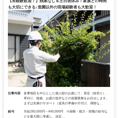
【未経験歓迎！】残業なし＆土日祝休み！家族との時間
も大切にできる♪造園以外の現場経験者も大歓迎！
仕事内容
多摩地区を中心とした個人邸のお庭にて、剪定（枝切り）、
草刈り、植栽、お庭の造作などの造園業務をお任せします。
まずは先輩のサポート（道具の準備や片付け、掃除な…
給与
月給260,000円～440,000円 ※経験・能力・前職の給与な
どを最大限に考慮し、決定…