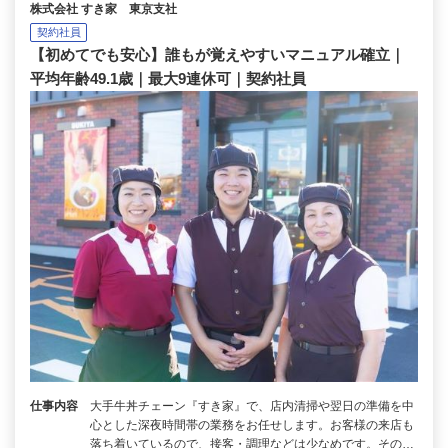
株式会社 すき家 東京支社
契約社員
【初めてでも安心】誰もが覚えやすいマニュアル確立｜
平均年齢49.1歳｜最大9連休可｜契約社員
仕事内容
大手牛丼チェーン『すき家』で、店内清掃や翌日の準備を中
心とした深夜時間帯の業務をお任せします。お客様の来店も
落ち着いているので、接客・調理などは少なめです。その…