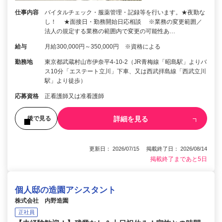
仕事内容
バイタルチェック・服薬管理・記録等を行います。★夜勤な
し！ ★面接日・勤務開始日応相談 ※業務の変更範囲／
法人の規定する業務の範囲内で変更の可能性あ…
給与
月給300,000円～350,000円 ※資格による
勤務地
東京都武蔵村山市伊奈平4-10-2（JR青梅線「昭島駅」よりバ
ス10分「エステート立川」下車、又は西武拝島線「西武立川
駅」より徒歩）
応募資格
正看護師又は准看護師
詳細を見る
後で見る
更新日： 2026/07/15 掲載終了日： 2026/08/14
掲載終了まであと5日
個人邸の造園アシスタント
株式会社 内野造園
正社員