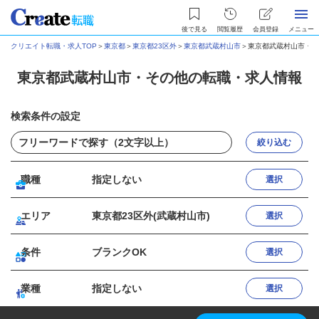
後で見る
閲覧履歴
会員登録
メニュー
クリエイト転職・求人TOP
＞
東京都
＞
東京都23区外
＞
東京都武蔵村山市
＞
東京都武蔵村山市・そ
東京都武蔵村山市・その他の転職・求人情報
検索条件の設定
絞り込む
職種
指定しない
選択
エリア
東京都23区外(武蔵村山市)
選択
条件
ブランクOK
選択
業種
指定しない
選択