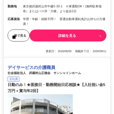
勤務地
東京都武蔵村山市中藤5-30-1 ※車通勤OK！(無料駐車場
有）またはバス停「大橋」より徒歩2分
応募資格
学歴・年齢・経験不問！ 普通自動車運転免許お持ちの方優
遇！
詳細を見る
後で見る
更新日： 2026/06/05 掲載終了日： 2026/09/11
デイサービスの介護職員
社会福祉法人 武蔵村山正徳会 サンシャインホーム
正社員
日勤のみ！★面接日・勤務開始日応相談★【入社祝い金5
万円＋賞与年2回】