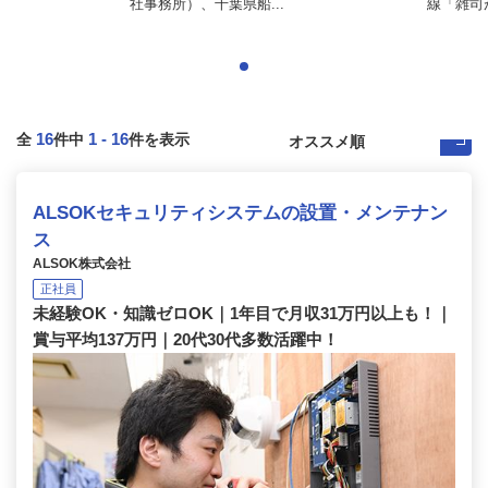
社事務所）、千葉県船...
線「雑司が
16
1
-
16
全
件中
件を表示
ALSOKセキュリティシステムの設置・メンテナン
ス
ALSOK株式会社
正社員
未経験OK・知識ゼロOK｜1年目で月収31万円以上も！｜
賞与平均137万円｜20代30代多数活躍中！