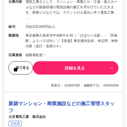
仕事内容
電気工事士として、マンション・商業ビル・工場・老人ホー
ムなどの新築現場の電気設備の施工を手がけていただきま
す。商業ビルなどでは、テナントの入退出に伴う電気工事、
…
給与
月給320,000円以上
勤務地
東京都東久留米市中央町4-4-30（「ひばりヶ丘駅」・「田無
駅」よりバス10分）／【現場】東京都内近郊、埼玉県、神奈
川県（直行・直帰ＯＫ）
応募資格
経験者歓迎！
詳細を見る
後で見る
更新日： 2026/07/08 掲載終了日： 2026/10/09
新築マンション・商業施設などの施工管理スタッ
フ
大京電気工業 株式会社
正社員