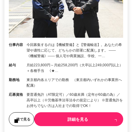
仕事内容
今回募集するのは【機械警備】と【警備輸送】。あなたの希
望や適性に応じて、どちらかの部署に配属します。 ――
《機械警備》―― 個人宅や商業施設、学校、一…
給与
月給223,800円～月給258,200円（大卒以上249,000円以上）
＋各種手当 《★…
勤務地
東京都内各エリアでの勤務 （東京都内いずれかの事業所へ
配属）
応募資格
要普通免許（AT限定可）／60歳未満（定年が60歳の為）／
高卒以上（※労働基準法等法令の規定により） ※普通免許を
お持ちでない方は入社までの取得でOK！
詳細を見る
後で見る