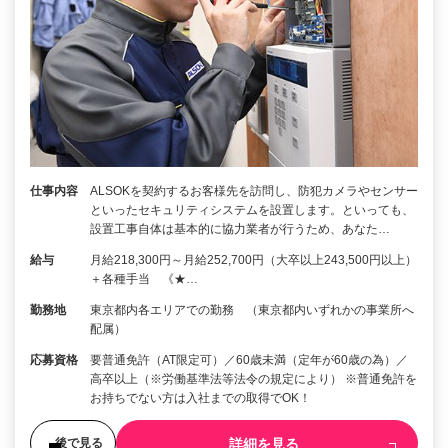
仕事内容
ALSOKを契約するお客様先を訪問し、防犯カメラやセンサー
といったセキュリティシステムを設置します。といっても、
設置工事自体は基本的に協力業者が行うため、あなた…
給与
月給218,300円～月給252,700円（大卒以上243,500円以上）
＋各種手当 《★…
勤務地
東京都内各エリアでの勤務 （東京都内いずれかの事業所へ
配属）
応募資格
要普通免許（AT限定可）／60歳未満（定年が60歳の為）／
高卒以上（※労働基準法等法令の規定により） ※普通免許を
お持ちでない方は入社までの取得でOK！
詳細を見る
後で見る