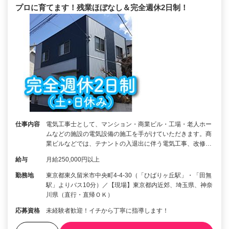
プロに育てます！残業ほぼなし＆完全週休2日制！
仕事内容
電気工事士として、マンション・商業ビル・工場・老人ホー
ムなどの施設の電気設備の施工を手がけていただきます。商
業ビルなどでは、テナントの入退出に伴う電気工事、改修…
給与
月給250,000円以上
勤務地
東京都東久留米市中央町4-4-30（「ひばりヶ丘駅」・「田無
駅」よりバス10分）／【現場】東京都内近郊、埼玉県、神奈
川県（直行・直帰ＯＫ）
応募資格
未経験者歓迎！イチから丁寧に指導します！