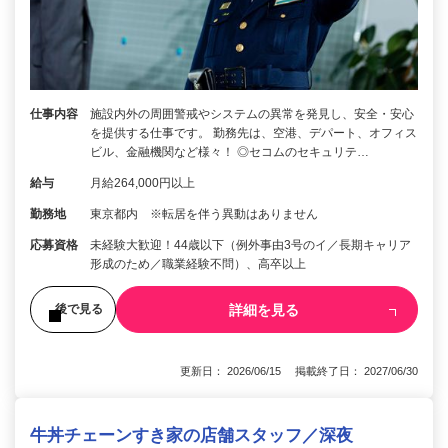
仕事内容
施設内外の周囲警戒やシステムの異常を発見し、安全・安心
を提供する仕事です。 勤務先は、空港、デパート、オフィス
ビル、金融機関など様々！ ◎セコムのセキュリテ…
給与
月給264,000円以上
勤務地
東京都内 ※転居を伴う異動はありません
応募資格
未経験大歓迎！44歳以下（例外事由3号のイ／長期キャリア
形成のため／職業経験不問）、高卒以上
詳細を見る
後で見る
更新日： 2026/06/15 掲載終了日： 2027/06/30
牛丼チェーンすき家の店舗スタッフ／深夜