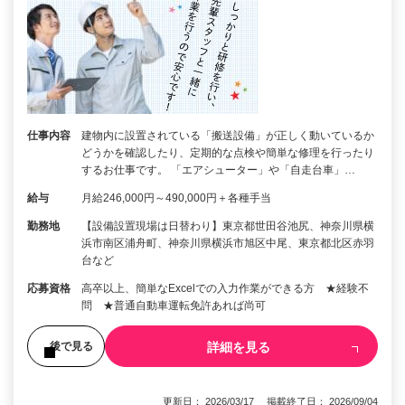
仕事内容
建物内に設置されている「搬送設備」が正しく動いているか
どうかを確認したり、定期的な点検や簡単な修理を行ったり
するお仕事です。 「エアシューター」や「自走台車」…
給与
月給246,000円～490,000円＋各種手当
勤務地
【設備設置現場は日替わり】東京都世田谷池尻、神奈川県横
浜市南区浦舟町、神奈川県横浜市旭区中尾、東京都北区赤羽
台など
応募資格
高卒以上、簡単なExcelでの入力作業ができる方 ★経験不
問 ★普通自動車運転免許あれば尚可
詳細を見る
後で見る
更新日： 2026/03/17 掲載終了日： 2026/09/04