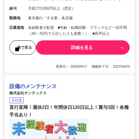
給与
月収270,000円以上（想定）
勤務地
東京都の「すき家」各店舗
応募資格
未経験者大歓迎 ■年齢・転職回数・ブランクなど一切不問
（40～50代で入社した人も多数！） ■高卒以上
詳細を見る
後で見る
更新日： 2026/04/17 掲載終了日： 2027/04/23
設備のメンテナンス
株式会社サンテックス
正社員
直行直帰！週休2日！年間休日120日以上！賞与3回！各種
手当あり！