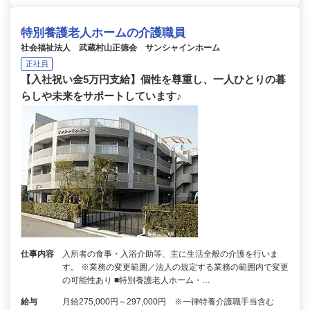
特別養護老人ホームの介護職員
社会福祉法人 武蔵村山正徳会 サンシャインホーム
正社員
【入社祝い金5万円支給】個性を尊重し、一人ひとりの暮
らしや未来をサポートしています♪
仕事内容
入所者の食事・入浴介助等、主に生活全般の介護を行いま
す。 ※業務の変更範囲／法人の規定する業務の範囲内で変更
の可能性あり ■特別養護老人ホーム・…
給与
月給275,000円～297,000円 ※一律特養介護職手当含む