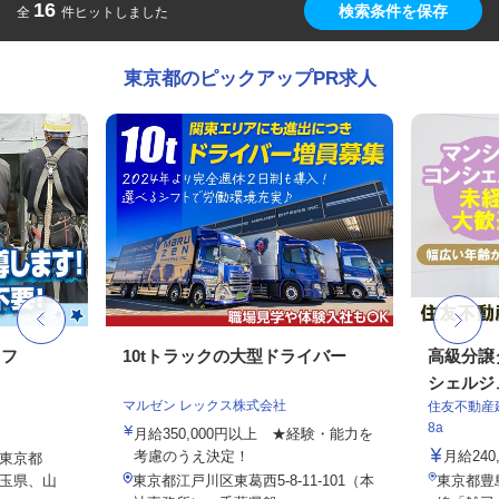
16
検索条件を保存
全
件ヒットしました
東京都のピックアップPR求人
ッフ
10tトラックの大型ドライバー
高級分譲
シェルジ
マルゼン レックス株式会社
住友不動産建
8a
月給350,000円以上 ★経験・能力を
考慮のうえ決定！
月給24
東京都
玉県、山
東京都江戸川区東葛西5-8-11-101（本
東京都豊