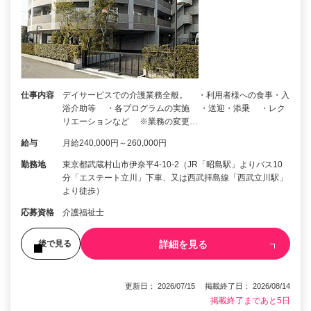
仕事内容
デイサービスでの介護業務全般。 ・利用者様への食事・入
浴介助等 ・各プログラムの実施 ・送迎・添乗 ・レク
リエーションなど ※業務の変更…
給与
月給240,000円～260,000円
勤務地
東京都武蔵村山市伊奈平4-10-2（JR「昭島駅」よりバス10
分「エステート立川」下車、又は西武拝島線「西武立川駅」
より徒歩）
応募資格
介護福祉士
詳細を見る
後で見る
更新日： 2026/07/15 掲載終了日： 2026/08/14
掲載終了まであと5日