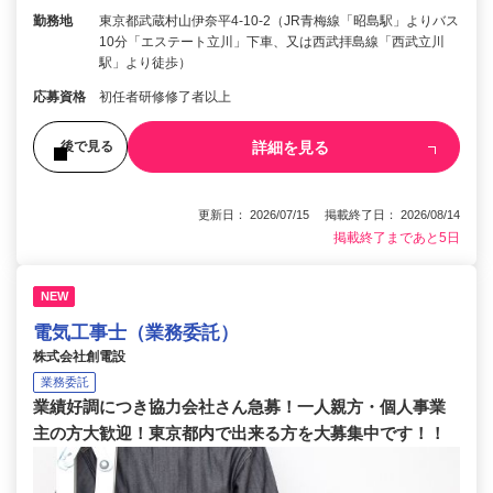
勤務地
東京都武蔵村山伊奈平4-10-2（JR青梅線「昭島駅」よりバス
10分「エステート立川」下車、又は西武拝島線「西武立川
駅」より徒歩）
応募資格
初任者研修修了者以上
詳細を見る
後で見る
更新日： 2026/07/15 掲載終了日： 2026/08/14
掲載終了まであと5日
NEW
電気工事士（業務委託）
株式会社創電設
業務委託
業績好調につき協力会社さん急募！一人親方・個人事業
主の方大歓迎！東京都内で出来る方を大募集中です！！