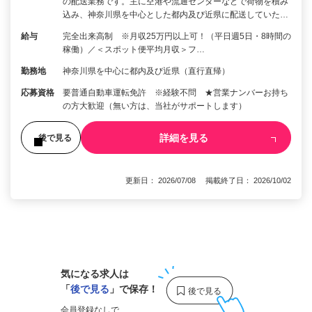
の配送業務です。主に空港や流通センターなどで荷物を積み
込み、神奈川県を中心とした都内及び近県に配送していた…
給与
完全出来高制 ※月収25万円以上可！（平日週5日・8時間の
稼働）／＜スポット便平均月収＞フ…
勤務地
神奈川県を中心に都内及び近県（直行直帰）
応募資格
要普通自動車運転免許 ※経験不問 ★営業ナンバーお持ち
の方大歓迎（無い方は、当社がサポートします）
詳細を見る
後で見る
更新日： 2026/07/08 掲載終了日： 2026/10/02
1
気になる求人は
「
後で見る
」で保存！
会員登録なしで、