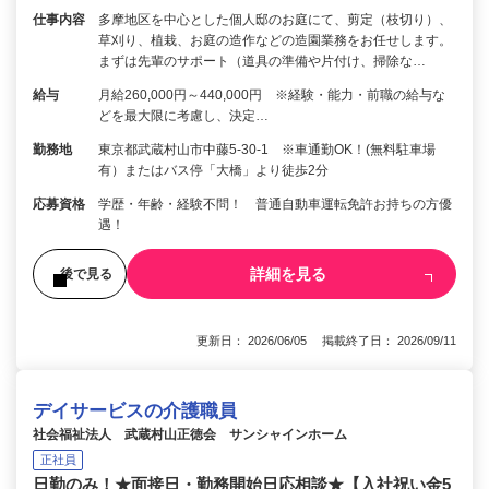
仕事内容
多摩地区を中心とした個人邸のお庭にて、剪定（枝切り）、
草刈り、植栽、お庭の造作などの造園業務をお任せします。
まずは先輩のサポート（道具の準備や片付け、掃除な…
給与
月給260,000円～440,000円 ※経験・能力・前職の給与な
どを最大限に考慮し、決定…
勤務地
東京都武蔵村山市中藤5-30-1 ※車通勤OK！(無料駐車場
有）またはバス停「大橋」より徒歩2分
応募資格
学歴・年齢・経験不問！ 普通自動車運転免許お持ちの方優
遇！
詳細を見る
後で見る
更新日： 2026/06/05 掲載終了日： 2026/09/11
デイサービスの介護職員
社会福祉法人 武蔵村山正徳会 サンシャインホーム
正社員
日勤のみ！★面接日・勤務開始日応相談★【入社祝い金5