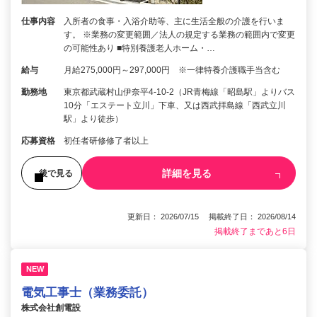
仕事内容
入所者の食事・入浴介助等、主に生活全般の介護を行いま
す。 ※業務の変更範囲／法人の規定する業務の範囲内で変更
の可能性あり ■特別養護老人ホーム・…
給与
月給275,000円～297,000円 ※一律特養介護職手当含む
勤務地
東京都武蔵村山伊奈平4-10-2（JR青梅線「昭島駅」よりバス
10分「エステート立川」下車、又は西武拝島線「西武立川
駅」より徒歩）
応募資格
初任者研修修了者以上
詳細を見る
後で見る
更新日： 2026/07/15 掲載終了日： 2026/08/14
掲載終了まであと6日
NEW
電気工事士（業務委託）
株式会社創電設