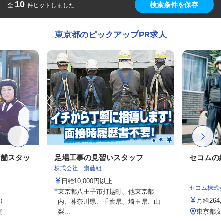
10
検索条件を保存
全
件ヒットしました
東京都のピックアップPR求人
店舗スタッ
足場工事の見習いスタッフ
セコムの
株式会社 齋藤組
日給10,000円以上
セコム株式
東京都八王子市打越町、他東京都
定）
月給264
内、神奈川県、千葉県、埼玉県、山
舗
梨...
東京都