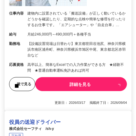
仕事内容
建物内に設置されている「搬送設備」が正しく動いているか
どうかを確認したり、定期的な点検や簡単な修理を行ったり
するお仕事です。 「エアシューター」や「自走台車」…
給与
月給246,000円～490,000円＋各種手当
勤務地
【設備設置現場は日替わり】東京都世田谷池尻、神奈川県横
浜市南区浦舟町、神奈川県横浜市旭区中尾、東京都北区赤羽
台など
応募資格
高卒以上、簡単なExcelでの入力作業ができる方 ★経験不
問 ★普通自動車運転免許あれば尚可
詳細を見る
後で見る
更新日： 2026/03/17 掲載終了日： 2026/09/04
役員の送迎ドライバー
株式会社セーフティ /sh-y
正社員