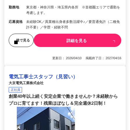
勤務地
東京都・神奈川県・埼玉県内各所 ※首都圏エリアで通勤を
考慮します。
応募資格
未経験OK／異業種出身者多数活躍中♪／要普通免許（二種免
許不要）／学歴・経験不問
詳細を見る
後で見る
更新日： 2026/04/10 掲載終了日： 2027/04/16
電気工事士スタッフ（見習い）
大京電気工業株式会社
正社員
創業40年以上続く安定企業で働きませんか？未経験から
プロに育てます！残業ほぼなし＆完全週休2日制！