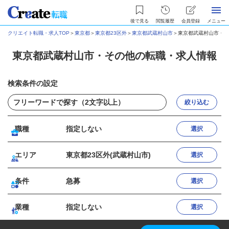
後で見る
閲覧履歴
会員登録
メニュー
クリエイト転職・求人TOP
＞
東京都
＞
東京都23区外
＞
東京都武蔵村山市
＞
東京都武蔵村山市・そ
東京都武蔵村山市・その他の転職・求人情報
検索条件の設定
絞り込む
職種
指定しない
選択
エリア
東京都23区外(武蔵村山市)
選択
条件
急募
選択
業種
指定しない
選択