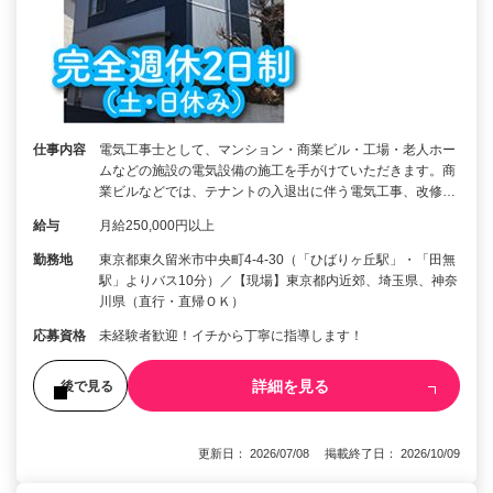
仕事内容
電気工事士として、マンション・商業ビル・工場・老人ホー
ムなどの施設の電気設備の施工を手がけていただきます。商
業ビルなどでは、テナントの入退出に伴う電気工事、改修…
給与
月給250,000円以上
勤務地
東京都東久留米市中央町4-4-30（「ひばりヶ丘駅」・「田無
駅」よりバス10分）／【現場】東京都内近郊、埼玉県、神奈
川県（直行・直帰ＯＫ）
応募資格
未経験者歓迎！イチから丁寧に指導します！
詳細を見る
後で見る
更新日： 2026/07/08 掲載終了日： 2026/10/09