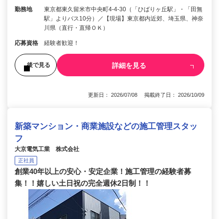
勤務地
東京都東久留米市中央町4-4-30（「ひばりヶ丘駅」・「田無
駅」よりバス10分）／【現場】東京都内近郊、埼玉県、神奈
川県（直行・直帰ＯＫ）
応募資格
経験者歓迎！
詳細を見る
後で見る
更新日： 2026/07/08 掲載終了日： 2026/10/09
新築マンション・商業施設などの施工管理スタッ
フ
大京電気工業 株式会社
正社員
創業40年以上の安心・安定企業！施工管理の経験者募
集！！嬉しい土日祝の完全週休2日制！！