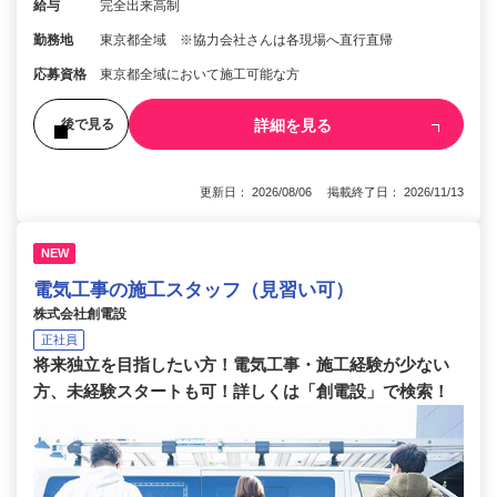
給与
完全出来高制
勤務地
東京都全域 ※協力会社さんは各現場へ直行直帰
応募資格
東京都全域において施工可能な方
詳細を見る
後で見る
更新日： 2026/08/06 掲載終了日： 2026/11/13
NEW
電気工事の施工スタッフ（見習い可）
株式会社創電設
正社員
将来独立を目指したい方！電気工事・施工経験が少ない
方、未経験スタートも可！詳しくは「創電設」で検索！