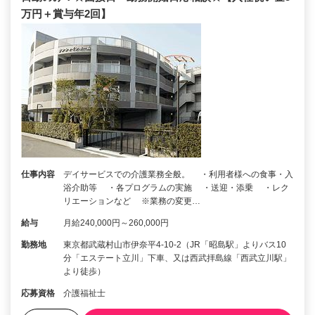
万円＋賞与年2回】
仕事内容
デイサービスでの介護業務全般。 ・利用者様への食事・入
浴介助等 ・各プログラムの実施 ・送迎・添乗 ・レク
リエーションなど ※業務の変更…
給与
月給240,000円～260,000円
勤務地
東京都武蔵村山市伊奈平4-10-2（JR「昭島駅」よりバス10
分「エステート立川」下車、又は西武拝島線「西武立川駅」
より徒歩）
応募資格
介護福祉士