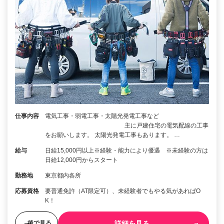
仕事内容
電気工事・弱電工事・太陽光発電工事など
主に戸建住宅の電気配線の工事
をお願いします。 太陽光発電工事もあります。 …
給与
日給15,000円以上※経験・能力により優遇 ※未経験の方は
日給12,000円からスタート
勤務地
東京都内各所
応募資格
要普通免許（AT限定可）、未経験者でもやる気があればO
K！
詳細を見る
後で見る