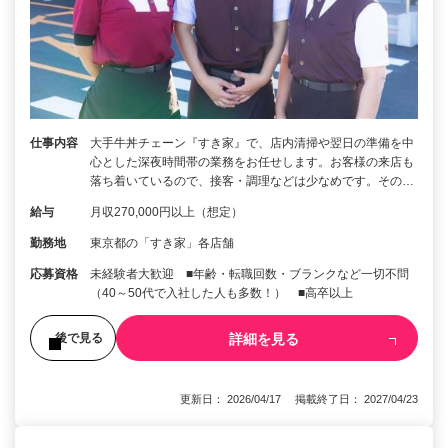
仕事内容
大手牛丼チェーン『すき家』で、店内清掃や翌日の準備を中
心とした深夜時間帯の業務をお任せします。お客様の来店も
落ち着いているので、接客・調理などは少なめです。その…
給与
月収270,000円以上（想定）
勤務地
東京都の「すき家」各店舗
応募資格
未経験者大歓迎 ■年齢・転職回数・ブランクなど一切不問
（40～50代で入社した人も多数！） ■高卒以上
詳細を見る
後で見る
更新日： 2026/04/17 掲載終了日： 2027/04/23