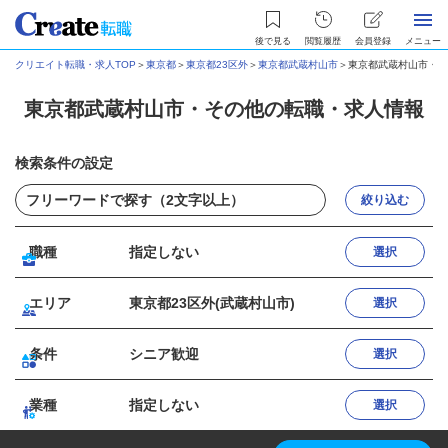
後で見る
閲覧履歴
会員登録
メニュー
クリエイト転職・求人TOP
＞
東京都
＞
東京都23区外
＞
東京都武蔵村山市
＞
東京都武蔵村山市・そ
東京都武蔵村山市・その他の転職・求人情報
検索条件の設定
絞り込む
職種
指定しない
選択
エリア
東京都23区外(武蔵村山市)
選択
条件
シニア歓迎
選択
業種
指定しない
選択