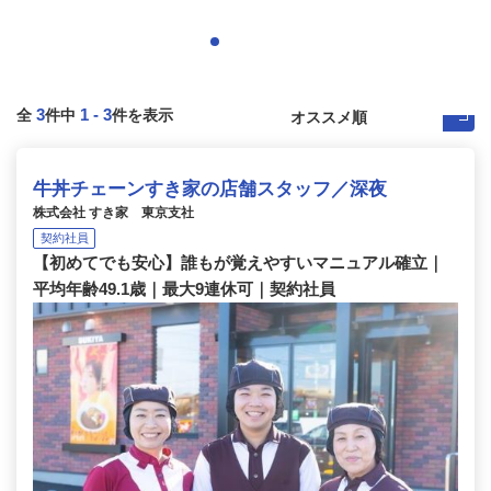
3
1
-
3
全
件中
件を表示
牛丼チェーンすき家の店舗スタッフ／深夜
株式会社 すき家 東京支社
契約社員
【初めてでも安心】誰もが覚えやすいマニュアル確立｜
平均年齢49.1歳｜最大9連休可｜契約社員