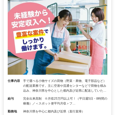
仕事内容
手で運べる小物サイズの荷物（野菜・果物、電子部品など）
の配送業務です。主に空港や流通センターなどで荷物を積み
込み、神奈川県を中心とした都内及び近県に配送していた…
給与
完全出来高制 ※月収25万円以上可！（平日週5日・8時間の
稼働）／＜スポット便平均月収＞フ…
勤務地
神奈川県を中心に都内及び近県（直行直帰）