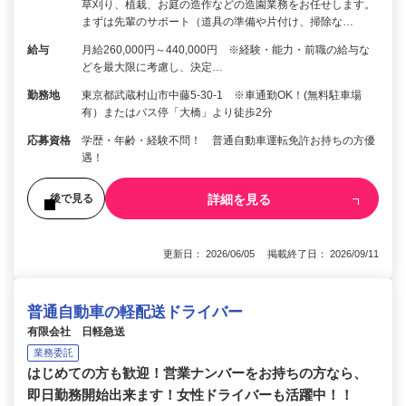
草刈り、植栽、お庭の造作などの造園業務をお任せします。
まずは先輩のサポート（道具の準備や片付け、掃除な…
給与
月給260,000円～440,000円 ※経験・能力・前職の給与な
どを最大限に考慮し、決定…
勤務地
東京都武蔵村山市中藤5-30-1 ※車通勤OK！(無料駐車場
有）またはバス停「大橋」より徒歩2分
応募資格
学歴・年齢・経験不問！ 普通自動車運転免許お持ちの方優
遇！
詳細を見る
後で見る
更新日： 2026/06/05 掲載終了日： 2026/09/11
普通自動車の軽配送ドライバー
有限会社 日軽急送
業務委託
はじめての方も歓迎！営業ナンバーをお持ちの方なら、
即日勤務開始出来ます！女性ドライバーも活躍中！！