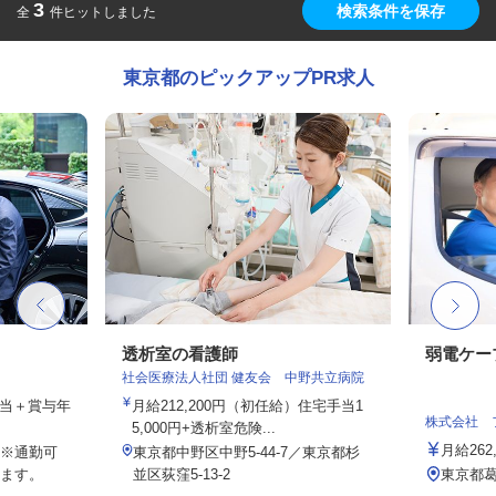
3
検索条件を保存
全
件ヒットしました
東京都のピックアップPR求人
透析室の看護師
弱電ケー
社会医療法人社団 健友会 中野共立病院
手当＋賞与年
月給212,200円（初任給）住宅手当1
株式会社 
5,000円+透析室危険...
月給26
※通勤可
東京都中野区中野5-44-7／東京都杉
ます。
並区荻窪5-13-2
東京都葛飾