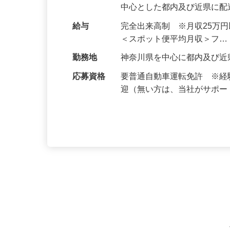
務です。主に空港や流通セ
中心とした都内及び近県に
給与
完全出来高制 ※月収25万
＜スポット便平均月収＞フ
勤務地
神奈川県を中心に都内及び
応募資格
要普通自動車運転免許 ※
迎（無い方は、当社がサポ