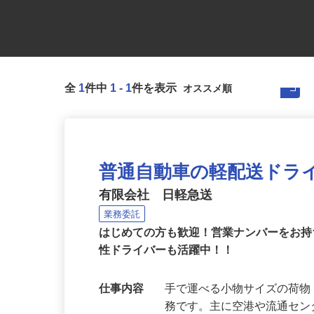
全
1
件中
1
-
1
件を表示
普通自動車の軽配送ドラ
有限会社 日軽急送
業務委託
はじめての方も歓迎！営業ナンバーをお
性ドライバーも活躍中！！
仕事内容
手で運べる小物サイズの荷