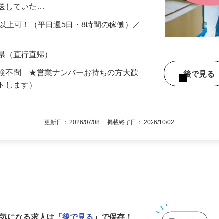
ンターなどで荷物を積み込み、神奈川県を
配送していた…
円以上可！（平日週5日・8時間の稼働）／
…
近県（直行直帰）
経験不問 ★営業ナンバーお持ちの方大歓
後で見
ートします）
更新日： 2026/07/08 掲載終了日： 2026/10/02
1