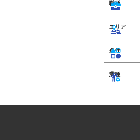
職種
エリア
条件
業種