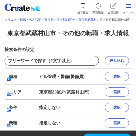
後で見る
閲覧履歴
会員登録
メニュー
クリエイト転職・求人TOP
＞
東京都
＞
東京都23区外
＞
東京都武蔵村山市
＞
東京都武蔵村山市・そ
東京都武蔵村山市・その他の転職・求人情報
検索条件の設定
絞り込む
職種
ビル管理・警備(警備員)
選択
エリア
東京都23区外(武蔵村山市)
選択
条件
指定しない
選択
業種
指定しない
選択