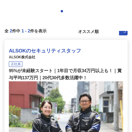
2
1
-
2
全
件中
件を表示
ALSOKのセキュリティスタッフ
ALSOK株式会社
正社員
95%が未経験スタート｜1年目で月収34万円以上も！｜賞
与平均137万円｜20代30代多数活躍中！