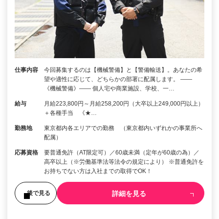
仕事内容
今回募集するのは【機械警備】と【警備輸送】。あなたの希
望や適性に応じて、どちらかの部署に配属します。 ――
《機械警備》―― 個人宅や商業施設、学校、一…
給与
月給223,800円～月給258,200円（大卒以上249,000円以上）
＋各種手当 《★…
勤務地
東京都内各エリアでの勤務 （東京都内いずれかの事業所へ
配属）
応募資格
要普通免許（AT限定可）／60歳未満（定年が60歳の為）／
高卒以上（※労働基準法等法令の規定により） ※普通免許を
お持ちでない方は入社までの取得でOK！
詳細を見る
後で見る