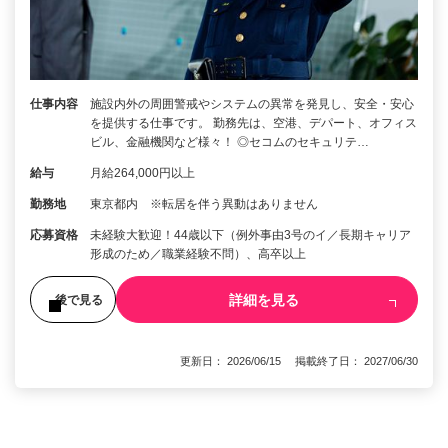
仕事内容
施設内外の周囲警戒やシステムの異常を発見し、安全・安心
を提供する仕事です。 勤務先は、空港、デパート、オフィス
ビル、金融機関など様々！ ◎セコムのセキュリテ…
給与
月給264,000円以上
勤務地
東京都内 ※転居を伴う異動はありません
応募資格
未経験大歓迎！44歳以下（例外事由3号のイ／長期キャリア
形成のため／職業経験不問）、高卒以上
詳細を見る
後で見る
更新日： 2026/06/15 掲載終了日： 2027/06/30
1