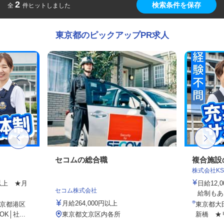
2
検索条件を保存
全
件ヒットしました
東京都のピックアップPR求人
フ
セコムの総合職
複合施設
株式会社K
円以上 ★月
日給12,
セコム株式会社
給制もあ
月給264,000円以上
京都港区
東京都大
│社...
東京都文京区内各所
新橋 ★リ