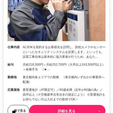
仕事内容
ALSOKを契約するお客様先を訪問し、防犯カメラやセンサー
といったセキュリティシステムを設置します。といっても、
設置工事自体は基本的に協力業者が行うため、あなた…
給与
月給218,300円～月給252,700円（大卒以上243,500円以上）
＋各種手当 《★…
勤務地
東京都内各エリアでの勤務 （東京都内いずれかの事業所へ
配属）
応募資格
要普通免許（AT限定可）／60歳未満（定年が60歳の為）／
高卒以上（※労働基準法等法令の規定により） ※普通免許を
お持ちでない方は入社までの取得でOK！
詳細を見る
後で見る