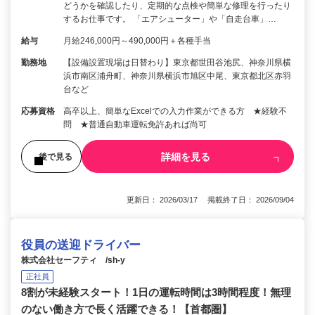
どうかを確認したり、定期的な点検や簡単な修理を行ったり
するお仕事です。 「エアシューター」や「自走台車」…
給与
月給246,000円～490,000円＋各種手当
勤務地
【設備設置現場は日替わり】東京都世田谷池尻、神奈川県横
浜市南区浦舟町、神奈川県横浜市旭区中尾、東京都北区赤羽
台など
応募資格
高卒以上、簡単なExcelでの入力作業ができる方 ★経験不
問 ★普通自動車運転免許あれば尚可
詳細を見る
後で見る
更新日： 2026/03/17 掲載終了日： 2026/09/04
役員の送迎ドライバー
株式会社セーフティ /sh-y
正社員
8割が未経験スタート！1日の運転時間は3時間程度！無理
のない働き方で長く活躍できる！【首都圏】