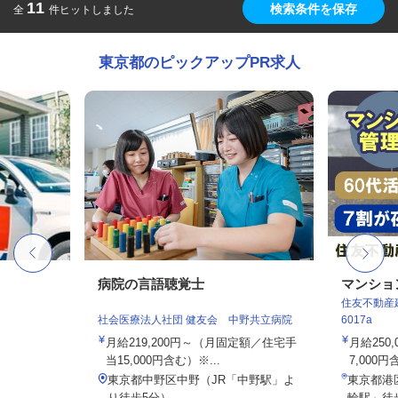
11
検索条件を保存
全
件ヒットしました
東京都のピックアップPR求人
病院の言語聴覚士
マンショ
住友不動産建
社会医療法人社団 健友会 中野共立病院
6017a
月給219,200円～（月固定額／住宅手
月給250
当15,000円含む）※...
7,000円
東京都中野区中野（JR「中野駅」よ
東京都港
り徒歩5分）
輪駅」徒歩