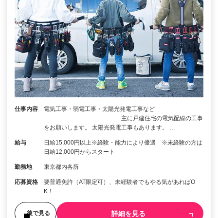
仕事内容
電気工事・弱電工事・太陽光発電工事など
主に戸建住宅の電気配線の工事
をお願いします。 太陽光発電工事もあります。 …
給与
日給15,000円以上※経験・能力により優遇 ※未経験の方は
日給12,000円からスタート
勤務地
東京都内各所
応募資格
要普通免許（AT限定可）、未経験者でもやる気があればO
K！
詳細を見る
後で見る