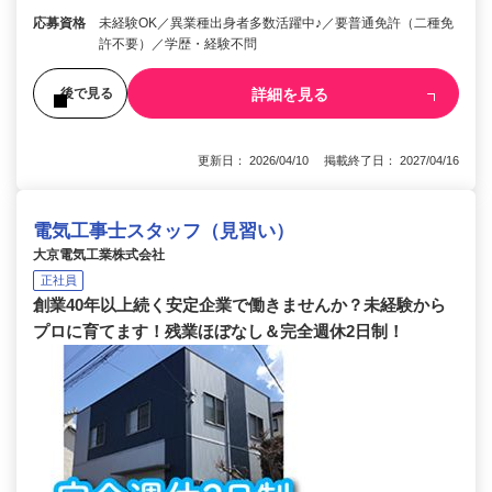
応募資格
未経験OK／異業種出身者多数活躍中♪／要普通免許（二種免
許不要）／学歴・経験不問
詳細を見る
後で見る
更新日： 2026/04/10 掲載終了日： 2027/04/16
電気工事士スタッフ（見習い）
大京電気工業株式会社
正社員
創業40年以上続く安定企業で働きませんか？未経験から
プロに育てます！残業ほぼなし＆完全週休2日制！