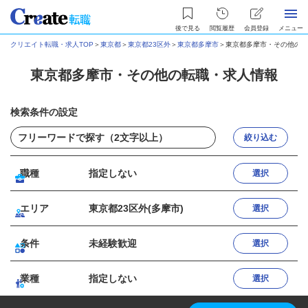
後で見る
閲覧履歴
会員登録
メニュー
クリエイト転職・求人TOP
＞
東京都
＞
東京都23区外
＞
東京都多摩市
＞
東京都多摩市・その他の転
東京都多摩市・その他の転職・求人情報
検索条件の設定
絞り込む
職種
指定しない
選択
エリア
東京都23区外(多摩市)
選択
条件
未経験歓迎
選択
業種
指定しない
選択