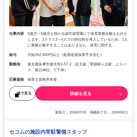
仕事内容
0歳児～5歳児を預かる認可保育園にて保育業務全般をお任せ
します。1クラス3～4人での担任制を導入しているため、1人
に業務が集中することはありません。保育に関する…
給与
月給262,000円以上（処遇改善加算手当含む）
勤務地
東京都多摩市連光寺3-57-2（京王線「聖蹟桜ヶ丘駅」よりバ
ス「春日神社」で下車）
応募資格
保育士資格所有者
詳細を見る
後で見る
更新日： 2026/07/10 掲載終了日： 2026/09/11
セコムの施設内常駐警備スタッフ