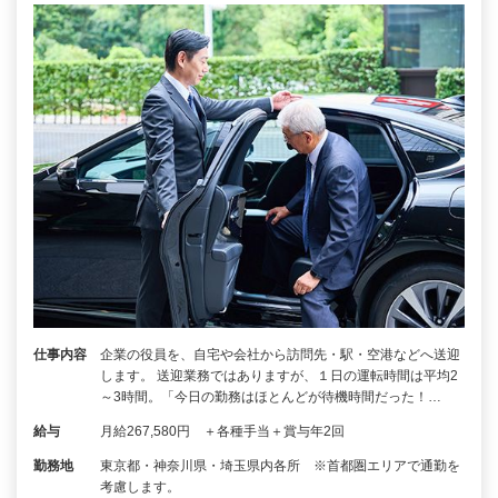
仕事内容
企業の役員を、自宅や会社から訪問先・駅・空港などへ送迎
します。 送迎業務ではありますが、１日の運転時間は平均2
～3時間。「今日の勤務はほとんどが待機時間だった！…
給与
月給267,580円 ＋各種手当＋賞与年2回
勤務地
東京都・神奈川県・埼玉県内各所 ※首都圏エリアで通勤を
考慮します。