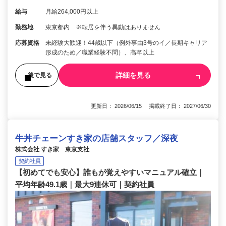
給与
月給264,000円以上
勤務地
東京都内 ※転居を伴う異動はありません
応募資格
未経験大歓迎！44歳以下（例外事由3号のイ／長期キャリア
形成のため／職業経験不問）、高卒以上
詳細を見る
後で見る
更新日： 2026/06/15 掲載終了日： 2027/06/30
牛丼チェーンすき家の店舗スタッフ／深夜
株式会社 すき家 東京支社
契約社員
【初めてでも安心】誰もが覚えやすいマニュアル確立｜
平均年齢49.1歳｜最大9連休可｜契約社員