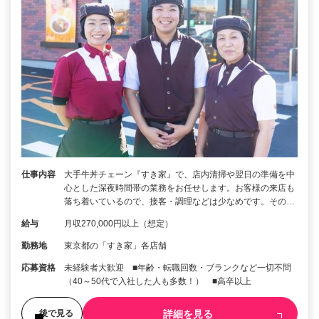
仕事内容
大手牛丼チェーン『すき家』で、店内清掃や翌日の準備を中
心とした深夜時間帯の業務をお任せします。お客様の来店も
落ち着いているので、接客・調理などは少なめです。その…
給与
月収270,000円以上（想定）
勤務地
東京都の「すき家」各店舗
応募資格
未経験者大歓迎 ■年齢・転職回数・ブランクなど一切不問
（40～50代で入社した人も多数！） ■高卒以上
詳細を見る
後で見る