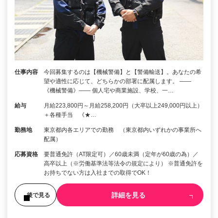
仕事内容
今回募集するのは【機械警備】と【警備輸送】。あなたの希
望や適性に応じて、どちらかの部署に配属します。 ――
《機械警備》―― 個人宅や商業施設、学校、一…
給与
月給223,800円～月給258,200円（大卒以上249,000円以上）
＋各種手当 《★…
勤務地
東京都内各エリアでの勤務 （東京都内いずれかの事業所へ
配属）
応募資格
要普通免許（AT限定可）／60歳未満（定年が60歳の為）／
高卒以上（※労働基準法等法令の規定により） ※普通免許を
お持ちでない方は入社までの取得でOK！
詳細を見る
後で見る