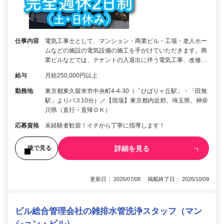
仕事内容
電気工事士として、マンション・商業ビル・工場・老人ホー
ムなどの施設の電気設備の施工を手がけていただきます。商
業ビルなどでは、テナントの入退出に伴う電気工事、改修…
給与
月給250,000円以上
勤務地
東京都東久留米市中央町4-4-30（「ひばりヶ丘駅」・「田無
駅」よりバス10分）／【現場】東京都内近郊、埼玉県、神奈
川県（直行・直帰ＯＫ）
応募資格
未経験者歓迎！イチから丁寧に指導します！
詳細を見る
後で見る
更新日： 2026/07/08 掲載終了日： 2026/10/09
ビル総合管理会社の雑排水管洗浄スタッフ（マン
ション・ビル）