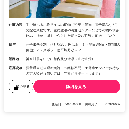
仕事内容
手で運べる小物サイズの荷物（野菜・果物、電子部品など）
の配送業務です。主に空港や流通センターなどで荷物を積み
込み、神奈川県を中心とした都内及び近県に配送していた…
給与
完全出来高制 ※月収25万円以上可！（平日週5日・8時間の
稼働）／＜スポット便平均月収＞フ…
勤務地
神奈川県を中心に都内及び近県（直行直帰）
応募資格
要普通自動車運転免許 ※経験不問 ★営業ナンバーお持ち
の方大歓迎（無い方は、当社がサポートします）
詳細を見る
後で見る
更新日： 2026/07/08 掲載終了日： 2026/10/02
1