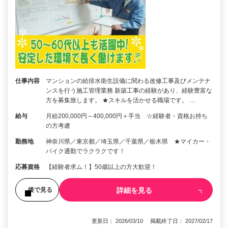
仕事内容
マンションの給排水衛生設備に関わる改修工事及びメンテナ
ンスを行う施工管理業務 新築工事の経験があり、経験豊富な
方を募集致します。 ★スキルを活かせる職場です。 …
給与
月給200,000円～400,000円＋手当 ☆経験者・資格お持ち
の方考慮
勤務地
神奈川県／東京都／埼玉県／千葉県／栃木県 ★マイカー・
バイク通勤でラクラクです！
応募資格
【経験者求ム！】50歳以上の方大歓迎！
詳細を見る
後で見る
更新日： 2026/03/10 掲載終了日： 2027/02/17