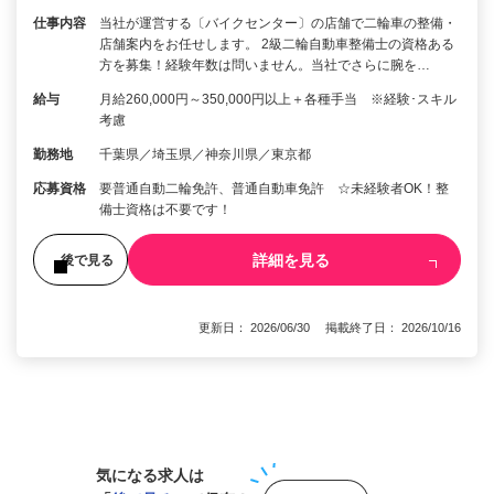
仕事内容
当社が運営する〔バイクセンター〕の店舗で二輪車の整備・
店舗案内をお任せします。 2級二輪自動車整備士の資格ある
方を募集！経験年数は問いません。当社でさらに腕を…
給与
月給260,000円～350,000円以上＋各種手当 ※経験･スキル
考慮
勤務地
千葉県／埼玉県／神奈川県／東京都
応募資格
要普通自動二輪免許、普通自動車免許 ☆未経験者OK！整
備士資格は不要です！
詳細を見る
後で見る
更新日： 2026/06/30 掲載終了日： 2026/10/16
1
気になる求人は