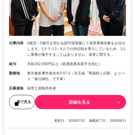
仕事内容
0歳児～5歳児を預かる認可保育園にて保育業務全般をお任せ
します。1クラス3～4人での担任制を導入しているため、1人
に業務が集中することはありません。保育に関する…
給与
月給262,000円以上（処遇改善加算手当含む）
勤務地
東京都多摩市連光寺3-57-2（京王線「聖蹟桜ヶ丘駅」よりバ
ス「春日神社」で下車）
応募資格
保育士資格所有者
詳細を見る
後で見る
更新日： 2026/07/10 掲載終了日： 2026/09/11