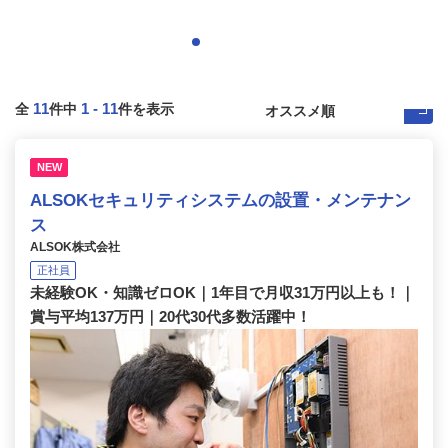
11
1
-
11
全
件中
件を表示
NEW
ALSOKセキュリティシステムの設置・メンテナン
ス
ALSOK株式会社
正社員
未経験OK・知識ゼロOK｜1年目で月収31万円以上も！｜
賞与平均137万円｜20代30代多数活躍中！