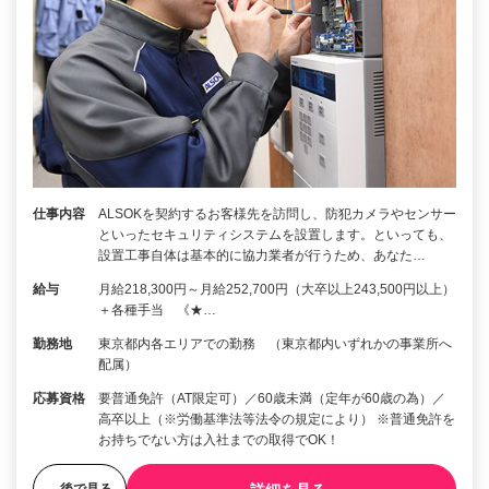
仕事内容
ALSOKを契約するお客様先を訪問し、防犯カメラやセンサー
といったセキュリティシステムを設置します。といっても、
設置工事自体は基本的に協力業者が行うため、あなた…
給与
月給218,300円～月給252,700円（大卒以上243,500円以上）
＋各種手当 《★…
勤務地
東京都内各エリアでの勤務 （東京都内いずれかの事業所へ
配属）
応募資格
要普通免許（AT限定可）／60歳未満（定年が60歳の為）／
高卒以上（※労働基準法等法令の規定により） ※普通免許を
お持ちでない方は入社までの取得でOK！
後で見る