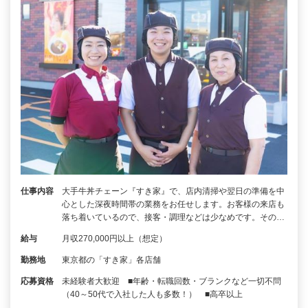
仕事内容
大手牛丼チェーン『すき家』で、店内清掃や翌日の準備を中
心とした深夜時間帯の業務をお任せします。お客様の来店も
落ち着いているので、接客・調理などは少なめです。その…
給与
月収270,000円以上（想定）
勤務地
東京都の「すき家」各店舗
応募資格
未経験者大歓迎 ■年齢・転職回数・ブランクなど一切不問
（40～50代で入社した人も多数！） ■高卒以上