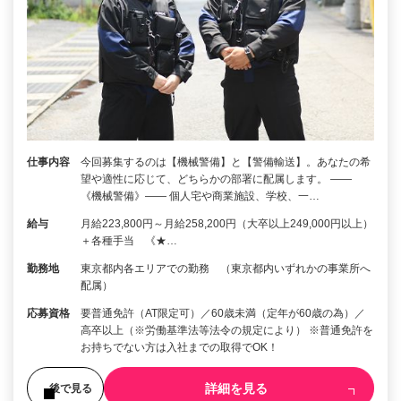
仕事内容
今回募集するのは【機械警備】と【警備輸送】。あなたの希
望や適性に応じて、どちらかの部署に配属します。 ――
《機械警備》―― 個人宅や商業施設、学校、一…
給与
月給223,800円～月給258,200円（大卒以上249,000円以上）
＋各種手当 《★…
勤務地
東京都内各エリアでの勤務 （東京都内いずれかの事業所へ
配属）
応募資格
要普通免許（AT限定可）／60歳未満（定年が60歳の為）／
高卒以上（※労働基準法等法令の規定により） ※普通免許を
お持ちでない方は入社までの取得でOK！
詳細を見る
後で見る