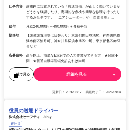
仕事内容
建物内に設置されている「搬送設備」が正しく動いているか
どうかを確認したり、定期的な点検や簡単な修理を行ったり
するお仕事です。 「エアシューター」や「自走台車」…
給与
月給246,000円～490,000円＋各種手当
勤務地
【設備設置現場は日替わり】東京都世田谷池尻、神奈川県横
浜市南区浦舟町、神奈川県横浜市旭区中尾、東京都北区赤羽
台など
応募資格
高卒以上、簡単なExcelでの入力作業ができる方 ★経験不
問 ★普通自動車運転免許あれば尚可
詳細を見る
後で見る
更新日： 2026/03/17 掲載終了日： 2026/09/04
役員の送迎ドライバー
株式会社セーフティ /sh-y
正社員