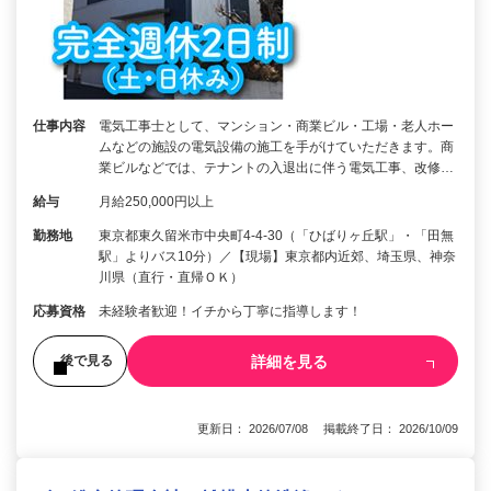
仕事内容
電気工事士として、マンション・商業ビル・工場・老人ホー
ムなどの施設の電気設備の施工を手がけていただきます。商
業ビルなどでは、テナントの入退出に伴う電気工事、改修…
給与
月給250,000円以上
勤務地
東京都東久留米市中央町4-4-30（「ひばりヶ丘駅」・「田無
駅」よりバス10分）／【現場】東京都内近郊、埼玉県、神奈
川県（直行・直帰ＯＫ）
応募資格
未経験者歓迎！イチから丁寧に指導します！
詳細を見る
後で見る
更新日： 2026/07/08 掲載終了日： 2026/10/09