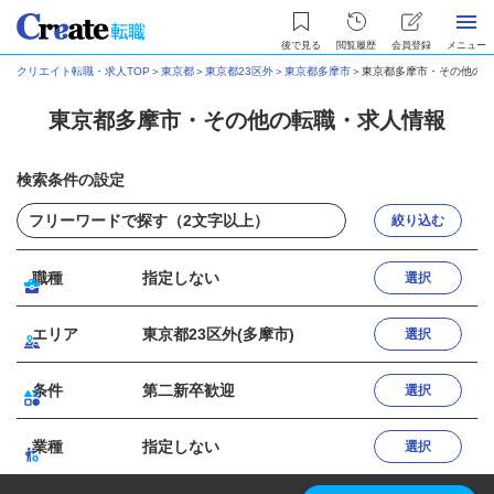
後で見る
閲覧履歴
会員登録
メニュー
クリエイト転職・求人TOP
＞
東京都
＞
東京都23区外
＞
東京都多摩市
＞
東京都多摩市・その他の転
東京都多摩市・その他の転職・求人情報
検索条件の設定
絞り込む
職種
指定しない
選択
エリア
東京都23区外(多摩市)
選択
条件
第二新卒歓迎
選択
業種
指定しない
選択