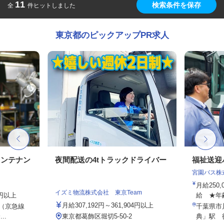
11
検索条件を保存
全
件ヒットしました
東京都のピックアップPR求人
メンテナン
夜間配送の4tトラックドライバー
福祉送迎
宮園バス株
月給250
イズミ物流株式会社 東京Team
0円以上
給 ★年
月給307,192円～361,904円以上
2（京急線
千葉県市
..
東京都葛飾区堀切5-50-2
典」駅 徒