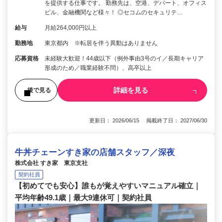
を提供する仕事です。 勤務先は、空港、デパート、オフィス
ビル、金融機関など様々！ ◎セコムのセキュリテ…
給与
月給264,000円以上
勤務地
東京都内 ※転居を伴う異動はありません
応募資格
未経験大歓迎！44歳以下（例外事由3号のイ／長期キャリア
形成のため／職業経験不問）、高卒以上
詳細を見る
後で見る
更新日： 2026/06/15 掲載終了日： 2027/06/30
牛丼チェーンすき家の店舗スタッフ／深夜
株式会社 すき家 東京支社
契約社員
【初めてでも安心】誰もが覚えやすいマニュアル確立｜
平均年齢49.1歳｜最大9連休可｜契約社員