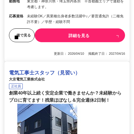
勤務地
東京都・神奈川県・埼玉県内各所 ※首都圏エリアで通勤を
考慮します。
応募資格
未経験OK／異業種出身者多数活躍中♪／要普通免許（二種免
許不要）／学歴・経験不問
詳細を見る
後で見る
更新日： 2026/04/10 掲載終了日： 2027/04/16
電気工事士スタッフ（見習い）
大京電気工業株式会社
正社員
創業40年以上続く安定企業で働きませんか？未経験から
プロに育てます！残業ほぼなし＆完全週休2日制！