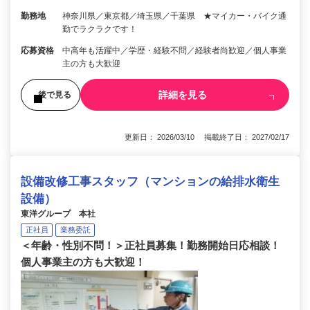
勤務地
神奈川県／東京都／埼玉県／千葉県 ★マイカー・バイク通
勤でラクラクです！
応募資格
中高年も活躍中／学歴・経験不問／経験者尚歓迎／個人事業
主の方も大歓迎
詳細を見る
後で見る
更新日： 2026/03/10 掲載終了日： 2027/02/17
設備改修工事スタッフ（マンションの給排水衛生
設備）
東洋グループ 本社
正社員
業務委託
＜年齢・性別不問！＞正社員募集！勤務開始日応相談！
個人事業主の方も大歓迎！