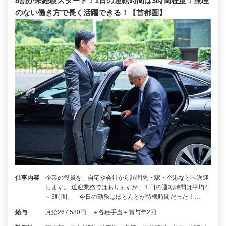
8割が未経験スタート！1日の運転時間は3時間程度！無理
のない働き方で長く活躍できる！【首都圏】
仕事内容
企業の役員を、自宅や会社から訪問先・駅・空港などへ送迎
します。 送迎業務ではありますが、１日の運転時間は平均2
～3時間。「今日の勤務はほとんどが待機時間だった！…
給与
月給267,580円 ＋各種手当＋賞与年2回