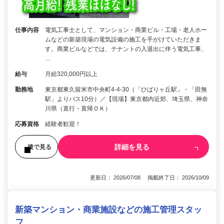
仕事内容
電気工事士として、マンション・商業ビル・工場・老人ホー
ムなどの新築現場の電気設備の施工を手がけていただきま
す。商業ビルなどでは、テナントの入退出に伴う電気工事、
…
給与
月給320,000円以上
勤務地
東京都東久留米市中央町4-4-30（「ひばりヶ丘駅」・「田無
駅」よりバス10分）／【現場】東京都内近郊、埼玉県、神奈
川県（直行・直帰ＯＫ）
応募資格
経験者歓迎！
詳細を見る
後で見る
更新日： 2026/07/08 掲載終了日： 2026/10/09
新築マンション・商業施設などの施工管理スタッ
フ