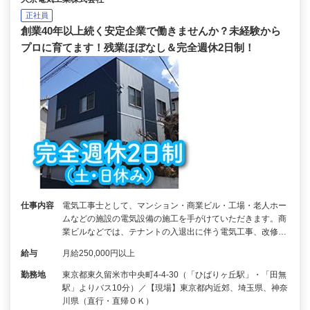
正社員
創業40年以上続く安定企業で働きませんか？未経験から
プロに育てます！残業ほぼなし＆完全週休2日制！
仕事内容
電気工事士として、マンション・商業ビル・工場・老人ホー
ムなどの施設の電気設備の施工を手がけていただきます。商
業ビルなどでは、テナントの入退出に伴う電気工事、改修…
給与
月給250,000円以上
勤務地
東京都東久留米市中央町4-4-30（「ひばりヶ丘駅」・「田無
駅」よりバス10分）／【現場】東京都内近郊、埼玉県、神奈
川県（直行・直帰ＯＫ）