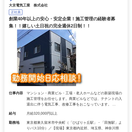
大京電気工業 株式会社
正社員
創業40年以上の安心・安定企業！施工管理の経験者募
集！！嬉しい土日祝の完全週休2日制！！
仕事内容
マンション・商業ビル・工場・老人ホームなどの新築現場の
施工管理をお任せします。商業ビルなどでは、テナントの入
退出に伴う電気工事、改修工事をおこなっています。 …
給与
月給320,000円以上
勤務地
東京都東久留米市中央町（「ひばりヶ丘駅」・「田無駅」よ
りバス10分）／【現場】東京都内近郊、埼玉県、神奈川県