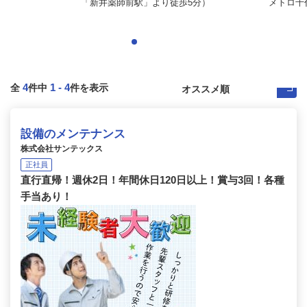
「新井薬師前駅」より徒歩5分）
メトロ千代
4
1
-
4
全
件中
件を表示
設備のメンテナンス
株式会社サンテックス
正社員
直行直帰！週休2日！年間休日120日以上！賞与3回！各種
手当あり！