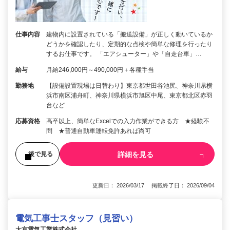
仕事内容
建物内に設置されている「搬送設備」が正しく動いているか
どうかを確認したり、定期的な点検や簡単な修理を行ったり
するお仕事です。 「エアシューター」や「自走台車」…
給与
月給246,000円～490,000円＋各種手当
勤務地
【設備設置現場は日替わり】東京都世田谷池尻、神奈川県横
浜市南区浦舟町、神奈川県横浜市旭区中尾、東京都北区赤羽
台など
応募資格
高卒以上、簡単なExcelでの入力作業ができる方 ★経験不
問 ★普通自動車運転免許あれば尚可
詳細を見る
後で見る
更新日： 2026/03/17 掲載終了日： 2026/09/04
電気工事士スタッフ（見習い）
大京電気工業株式会社