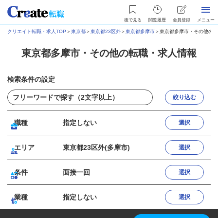
後で見る
閲覧履歴
会員登録
メニュー
クリエイト転職・求人TOP
＞
東京都
＞
東京都23区外
＞
東京都多摩市
＞
東京都多摩市・その他の転
東京都多摩市・その他の転職・求人情報
検索条件の設定
絞り込む
職種
指定しない
選択
エリア
東京都23区外(多摩市)
選択
条件
面接一回
選択
業種
指定しない
選択