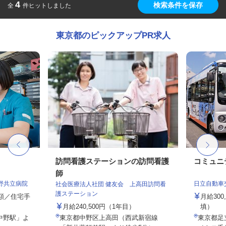
4
検索条件を保存
全
件ヒットしました
東京都のピックアップPR求人
訪問看護ステーションの訪問看護
コミュニ
師
野共立病院
日立自動車
社会医療法人社団 健友会 上高田訪問看
護ステーション
定額／住宅手
月給30
月給240,500円（1年目）
填）
中野駅」よ
東京都中野区上高田（西武新宿線
東京都足立