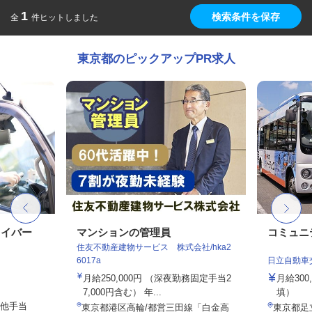
1
検索条件を保存
全
件ヒットしました
東京都のピックアップPR求人
ライバー
マンションの管理員
コミュニ
住友不動産建物サービス 株式会社/hka2
6017a
日立自動車
月給250,000円 （深夜勤務固定手当2
月給30
7,000円含む） 年...
填）
の他手当
東京都港区高輪/都営三田線「白金高
東京都足立