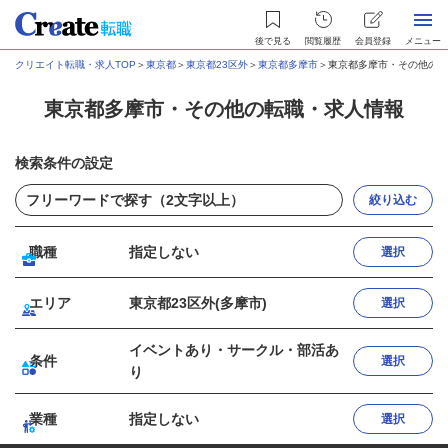
後で見る
閲覧履歴
会員登録
メニュー
クリエイト転職・求人TOP
＞
東京都
＞
東京都23区外
＞
東京都多摩市
＞
東京都多摩市・その他の転
東京都多摩市・その他の転職・求人情報
検索条件の設定
絞り込む
職種
指定しない
選択
エリア
東京都23区外(多摩市)
選択
イベントあり・サークル・部活あ
条件
選択
り
業種
指定しない
選択