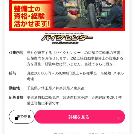
仕事内容
当社が運営する〔バイクセンター〕の店舗で二輪車の整備・
店舗案内をお任せします。 2級二輪自動車整備士の資格ある
方を募集！経験年数は問いません。当社でさらに腕を…
給与
月給260,000円～350,000円以上＋各種手当 ※経験･スキル
考慮
勤務地
千葉県／埼玉県／神奈川県／東京都
応募資格
要普通自動二輪免許、普通自動車免許 ☆未経験者OK！整
備士資格は不要です！
詳細を見る
後で見る