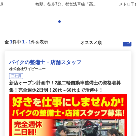
9
輪駅」徒歩7分、都営浅草線「高...
メトロ千代
1
1
-
1
全
件中
件を表示
バイクの整備士・店舗スタッフ
株式会社ワイビーエー
正社員
新店オープン計画中！2級二輪自動車整備士の資格者募
集！完全週休2日制！20代～60代まで活躍中！