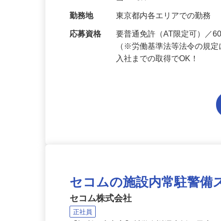
給与
月給223,800円～月給258,
当 《★…
勤務地
東京都内各エリアでの勤務
応募資格
要普通免許（AT限定可）／
（※労働基準法等法令の規定
入社までの取得でOK！
セコムの施設内常駐警備