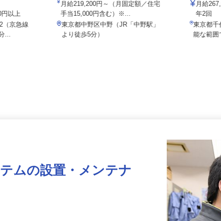
院
株式会社セ
月給219,200円～（月固定額／住宅
月給2
000円以上
手当15,000円含む）※...
年2回
8-2（京急線
東京都中野区中野（JR「中野駅」
東京都
...
より徒歩5分）
能な範
ステムの設置・メンテナ