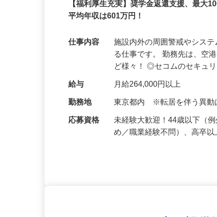
セコム株式会社
正社員
【福利厚生充実】奨学金返還支援、最大1
平均年収は601万円！
仕事内容
施設内外の周囲警戒やシス
る仕事です。 勤務先は、空
ど様々！ ◎セコムのセキュ
給与
月給264,000円以上
勤務地
東京都内 ※転居を伴う異
応募資格
未経験大歓迎！44歳以下（
め／職業経験不問）、高卒