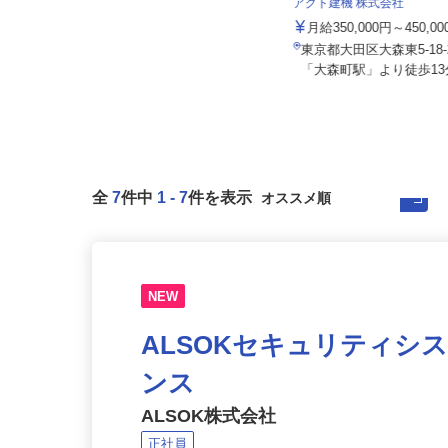
株式会社セーフティ /sh-y
アクト建機 株式会社
月給267,580円 ＋各種手当＋賞与
年2回
月給350,000円～450,
東京都千代田区内の各所 ※通勤可
東京都大田区大森東5-1
能な範囲で勤務地を考慮します。
「大森町駅」より徒歩13分
全
7
件中
1
-
7
件を表示
NEW
ALSOKセキュリティシ
ンス
ALSOK株式会社