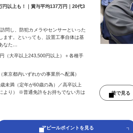
万円以上も！｜賞与平均137万円｜20代3
先を訪問し、防犯カメラやセンサーといった
置します。といっても、設置工事自体は基
、あなた…
700円（大卒以上243,500円以上）＋各種手
 （東京都内いずれかの事業所へ配属）
60歳未満（定年が60歳の為）／高卒以上
により） ※普通免許をお持ちでない方は
後で見