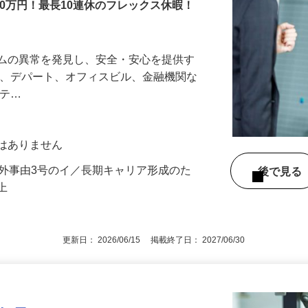
00万円！最長10連休のフレックス休暇！
テムの異常を発見し、安全・安心を提供す
港、デパート、オフィスビル、金融機関な
リテ…
動はありません
例外事由3号のイ／長期キャリア形成のた
後で見
以上
更新日： 2026/06/15 掲載終了日： 2027/06/30