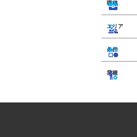
職種
エリア
条件
業種