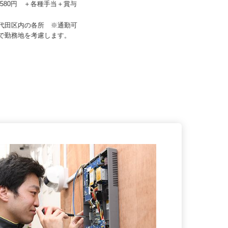
ーフティ /sh-y
アクト建機 株式会社
67,580円 ＋各種手当＋賞与
月給350,000円～450,000円以上
千代田区内の各所 ※通勤可
東京都大田区大森東5-18-2（京急線
囲で勤務地を考慮します。
「大森町駅」より徒歩13分...