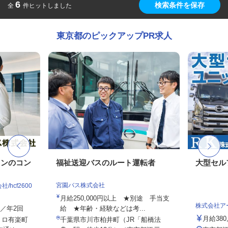
6
検索条件を保存
全
件ヒットしました
東京都のピックアップPR求人
ョンのコン
福祉送迎バスのルート運転者
大型セル
宮園バス株式会社
hcf2600
月給250,000円以上 ★別途 手当支
株式会社ア
与／年2回
給 ★年齢・経験などは考...
月給380,
トロ有楽町
千葉県市川市柏井町（JR「船橋法