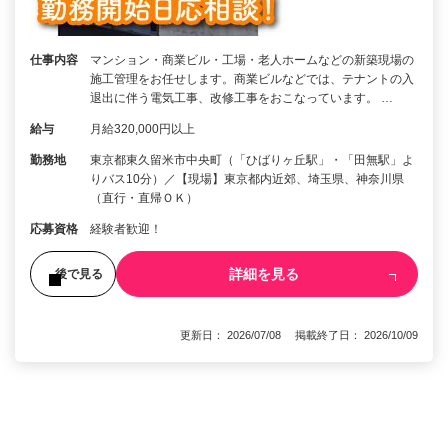
仕事内容
マンション・商業ビル・工場・老人ホームなどの新築現場の
施工管理をお任せします。商業ビルなどでは、テナントの入
退出に伴う電気工事、改修工事をおこなっています。 …
給与
月給320,000円以上
勤務地
東京都東久留米市中央町（「ひばりヶ丘駅」・「田無駅」よ
りバス10分）／【現場】東京都内近郊、埼玉県、神奈川県
（直行・直帰ＯＫ）
応募資格
経験者歓迎！
詳細を見る
後で見る
更新日： 2026/07/08 掲載終了日： 2026/10/09
1