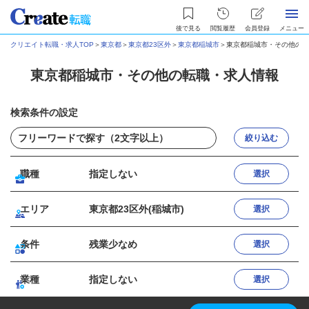
後で見る
閲覧履歴
会員登録
メニュー
クリエイト転職・求人TOP
＞
東京都
＞
東京都23区外
＞
東京都稲城市
＞
東京都稲城市・その他の転
東京都稲城市・その他の転職・求人情報
検索条件の設定
絞り込む
職種
指定しない
選択
エリア
東京都23区外(稲城市)
選択
条件
残業少なめ
選択
業種
指定しない
選択