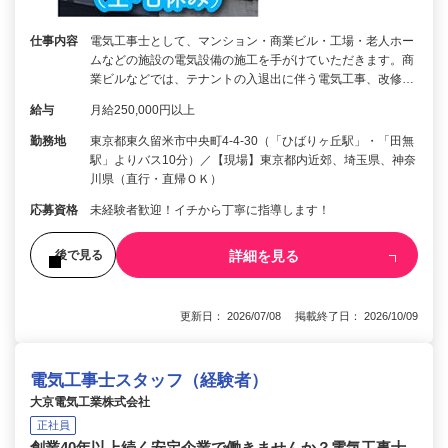
仕事内容
電気工事士として、マンション・商業ビル・工場・老人ホー
ムなどの施設の電気設備の施工を手がけていただきます。商
業ビルなどでは、テナントの入退出に伴う電気工事、改修…
給与
月給250,000円以上
勤務地
東京都東久留米市中央町4-4-30（「ひばりヶ丘駅」・「田無
駅」よりバス10分）／【現場】東京都内近郊、埼玉県、神奈
川県（直行・直帰ＯＫ）
応募資格
未経験者歓迎！イチから丁寧に指導します！
詳細を見る
後で見る
更新日： 2026/07/08 掲載終了日： 2026/10/09
電気工事士スタッフ（経験者）
大京電気工業株式会社
正社員
創業40年以上続く安定企業で働きませんか？電気工事士