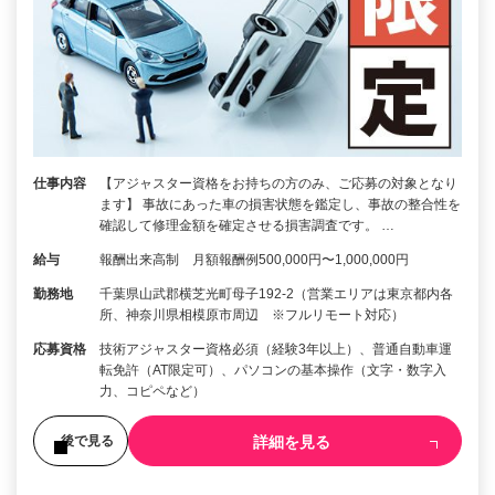
仕事内容
【アジャスター資格をお持ちの方のみ、ご応募の対象となり
ます】 事故にあった車の損害状態を鑑定し、事故の整合性を
確認して修理金額を確定させる損害調査です。 …
給与
報酬出来高制 月額報酬例500,000円〜1,000,000円
勤務地
千葉県山武郡横芝光町母子192-2（営業エリアは東京都内各
所、神奈川県相模原市周辺 ※フルリモート対応）
応募資格
技術アジャスター資格必須（経験3年以上）、普通自動車運
転免許（AT限定可）、パソコンの基本操作（文字・数字入
力、コピペなど）
詳細を見る
後で見る