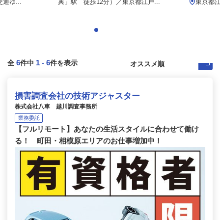
ゆ...
典」駅 徒歩12分）／東京都江戸...
東京都江東
6
1
-
6
全
件中
件を表示
損害調査会社の技術アジャスター
株式会社八車 越川調査事務所
業務委託
【フルリモート】あなたの生活スタイルに合わせて働け
る！ 町田・相模原エリアのお仕事増加中！