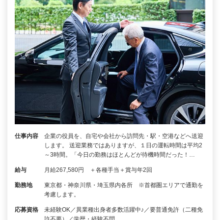
仕事内容
企業の役員を、自宅や会社から訪問先・駅・空港などへ送迎
します。 送迎業務ではありますが、１日の運転時間は平均2
～3時間。「今日の勤務はほとんどが待機時間だった！…
給与
月給267,580円 ＋各種手当＋賞与年2回
勤務地
東京都・神奈川県・埼玉県内各所 ※首都圏エリアで通勤を
考慮します。
応募資格
未経験OK／異業種出身者多数活躍中♪／要普通免許（二種免
許不要）／学歴・経験不問