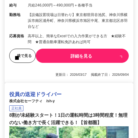
給与
月給246,000円～490,000円＋各種手当
勤務地
【設備設置現場は日替わり】東京都世田谷池尻、神奈川県横
浜市南区浦舟町、神奈川県横浜市旭区中尾、東京都北区赤羽
台など
応募資格
高卒以上、簡単なExcelでの入力作業ができる方 ★経験不
問 ★普通自動車運転免許あれば尚可
詳細を見る
後で見る
更新日： 2026/03/17 掲載終了日： 2026/09/04
役員の送迎ドライバー
株式会社セーフティ /sh-y
正社員
8割が未経験スタート！1日の運転時間は3時間程度！無理
のない働き方で長く活躍できる！【首都圏】