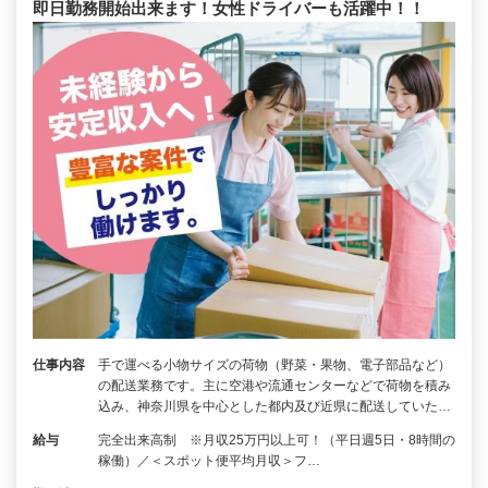
即日勤務開始出来ます！女性ドライバーも活躍中！！
仕事内容
手で運べる小物サイズの荷物（野菜・果物、電子部品など）
の配送業務です。主に空港や流通センターなどで荷物を積み
込み、神奈川県を中心とした都内及び近県に配送していた…
給与
完全出来高制 ※月収25万円以上可！（平日週5日・8時間の
稼働）／＜スポット便平均月収＞フ…