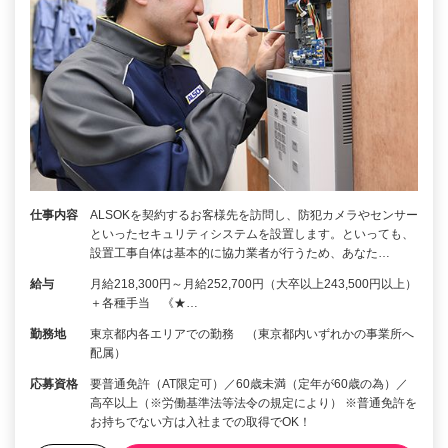
仕事内容
ALSOKを契約するお客様先を訪問し、防犯カメラやセンサー
といったセキュリティシステムを設置します。といっても、
設置工事自体は基本的に協力業者が行うため、あなた…
給与
月給218,300円～月給252,700円（大卒以上243,500円以上）
＋各種手当 《★…
勤務地
東京都内各エリアでの勤務 （東京都内いずれかの事業所へ
配属）
応募資格
要普通免許（AT限定可）／60歳未満（定年が60歳の為）／
高卒以上（※労働基準法等法令の規定により） ※普通免許を
お持ちでない方は入社までの取得でOK！