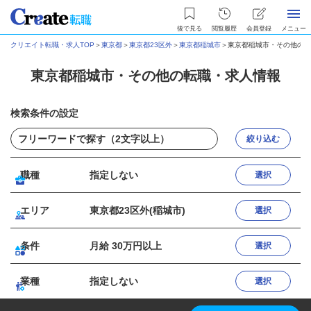
後で見る
閲覧履歴
会員登録
メニュー
クリエイト転職・求人TOP
＞
東京都
＞
東京都23区外
＞
東京都稲城市
＞
東京都稲城市・その他の転
東京都稲城市・その他の転職・求人情報
検索条件の設定
絞り込む
職種
指定しない
選択
エリア
東京都23区外(稲城市)
選択
条件
月給 30万円以上
選択
業種
指定しない
選択