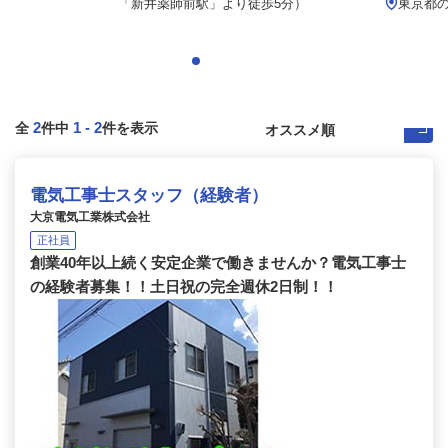
「新井薬師前駅」より徒歩5分）
東京都
2
1
-
2
全
件中
件を表示
電気工事士スタッフ（経験者）
大京電気工業株式会社
正社員
創業40年以上続く安定企業で働きませんか？電気工事士
の経験者募集！！土日祝の完全週休2日制！！