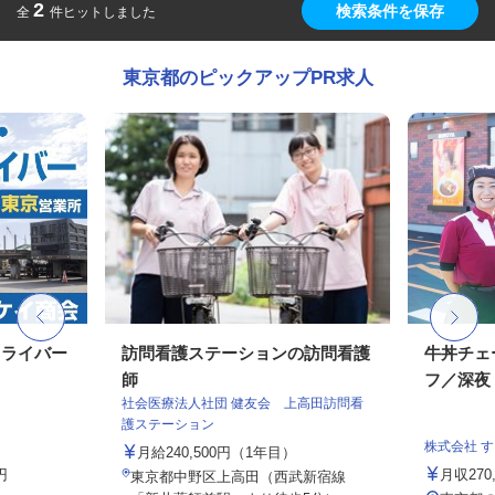
2
検索条件を保存
全
件ヒットしました
東京都のピックアップPR求人
ドライバー
訪問看護ステーションの訪問看護
牛丼チェ
師
フ／深夜
社会医療法人社団 健友会 上高田訪問看
護ステーション
株式会社 
月給240,500円（1年目）
円
月収27
東京都中野区上高田（西武新宿線