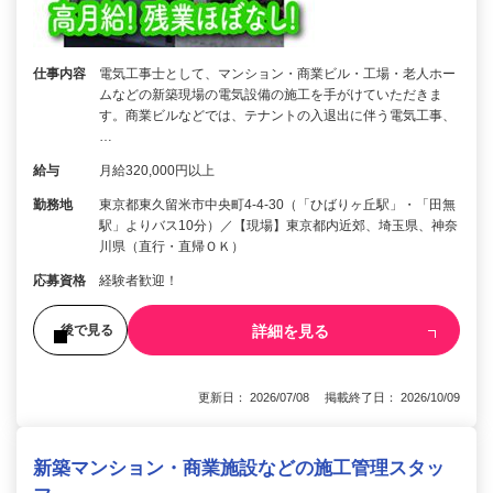
仕事内容
電気工事士として、マンション・商業ビル・工場・老人ホー
ムなどの新築現場の電気設備の施工を手がけていただきま
す。商業ビルなどでは、テナントの入退出に伴う電気工事、
…
給与
月給320,000円以上
勤務地
東京都東久留米市中央町4-4-30（「ひばりヶ丘駅」・「田無
駅」よりバス10分）／【現場】東京都内近郊、埼玉県、神奈
川県（直行・直帰ＯＫ）
応募資格
経験者歓迎！
詳細を見る
後で見る
更新日： 2026/07/08 掲載終了日： 2026/10/09
新築マンション・商業施設などの施工管理スタッ