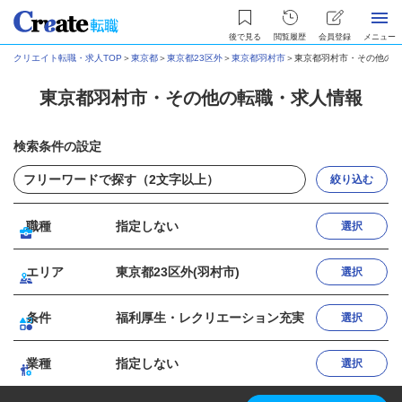
後で見る
閲覧履歴
会員登録
メニュー
クリエイト転職・求人TOP
＞
東京都
＞
東京都23区外
＞
東京都羽村市
＞
東京都羽村市・その他の転
東京都羽村市・その他の転職・求人情報
検索条件の設定
絞り込む
職種
指定しない
選択
エリア
東京都23区外(羽村市)
選択
条件
福利厚生・レクリエーション充実
選択
業種
指定しない
選択