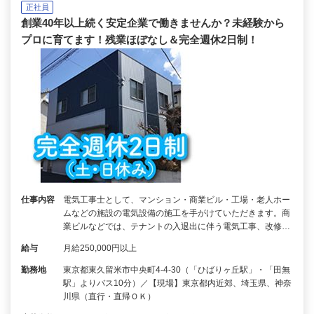
正社員
創業40年以上続く安定企業で働きませんか？未経験から
プロに育てます！残業ほぼなし＆完全週休2日制！
仕事内容
電気工事士として、マンション・商業ビル・工場・老人ホー
ムなどの施設の電気設備の施工を手がけていただきます。商
業ビルなどでは、テナントの入退出に伴う電気工事、改修…
給与
月給250,000円以上
勤務地
東京都東久留米市中央町4-4-30（「ひばりヶ丘駅」・「田無
駅」よりバス10分）／【現場】東京都内近郊、埼玉県、神奈
川県（直行・直帰ＯＫ）