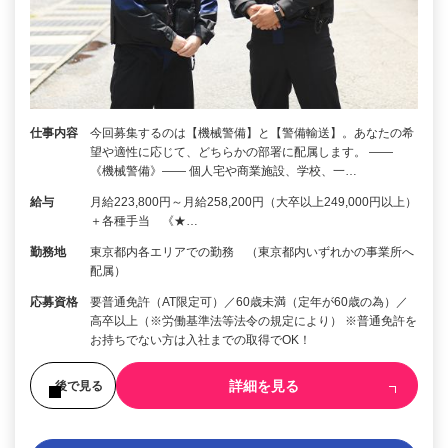
仕事内容
今回募集するのは【機械警備】と【警備輸送】。あなたの希
望や適性に応じて、どちらかの部署に配属します。 ――
《機械警備》―― 個人宅や商業施設、学校、一…
給与
月給223,800円～月給258,200円（大卒以上249,000円以上）
＋各種手当 《★…
勤務地
東京都内各エリアでの勤務 （東京都内いずれかの事業所へ
配属）
応募資格
要普通免許（AT限定可）／60歳未満（定年が60歳の為）／
高卒以上（※労働基準法等法令の規定により） ※普通免許を
お持ちでない方は入社までの取得でOK！
詳細を見る
後で見る