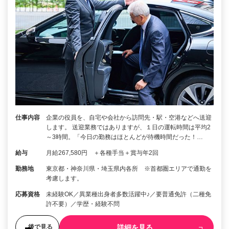
仕事内容
企業の役員を、自宅や会社から訪問先・駅・空港などへ送迎
します。 送迎業務ではありますが、１日の運転時間は平均2
～3時間。「今日の勤務はほとんどが待機時間だった！…
給与
月給267,580円 ＋各種手当＋賞与年2回
勤務地
東京都・神奈川県・埼玉県内各所 ※首都圏エリアで通勤を
考慮します。
応募資格
未経験OK／異業種出身者多数活躍中♪／要普通免許（二種免
許不要）／学歴・経験不問
詳細を見る
後で見る