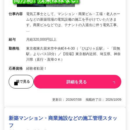
仕事内容
電気工事士として、マンション・商業ビル・工場・老人ホー
ムなどの新築現場の電気設備の施工を手がけていただきま
す。商業ビルなどでは、テナントの入退出に伴う電気工事、
…
給与
月給320,000円以上
勤務地
東京都東久留米市中央町4-4-30（「ひばりヶ丘駅」・「田無
駅」よりバス10分）／【現場】東京都内近郊、埼玉県、神奈
川県（直行・直帰ＯＫ）
応募資格
経験者歓迎！
詳細を見る
後で見る
更新日： 2026/07/08 掲載終了日： 2026/10/09
新築マンション・商業施設などの施工管理スタッ
フ