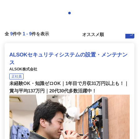
9
1
-
9
全
件中
件を表示
ALSOKセキュリティシステムの設置・メンテナン
ス
ALSOK株式会社
正社員
未経験OK・知識ゼロOK｜1年目で月収31万円以上も！｜
賞与平均137万円｜20代30代多数活躍中！