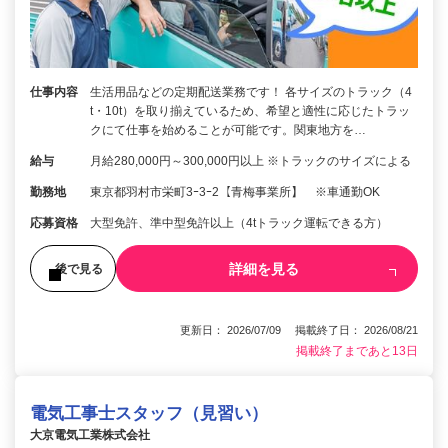
仕事内容
生活用品などの定期配送業務です！ 各サイズのトラック（4
t・10t）を取り揃えているため、希望と適性に応じたトラッ
クにて仕事を始めることが可能です。関東地方を…
給与
月給280,000円～300,000円以上 ※トラックのサイズによる
勤務地
東京都羽村市栄町3ｰ3ｰ2【青梅事業所】 ※車通勤OK
応募資格
大型免許、準中型免許以上（4tトラック運転できる方）
詳細を見る
後で見る
更新日： 2026/07/09 掲載終了日： 2026/08/21
掲載終了まであと13日
電気工事士スタッフ（見習い）
大京電気工業株式会社