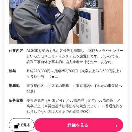
仕事内容
ALSOKを契約するお客様先を訪問し、防犯カメラやセンサー
といったセキュリティシステムを設置します。といっても、
設置工事自体は基本的に協力業者が行うため、あなた…
給与
月給218,300円～月給252,700円（大卒以上243,500円以上）
＋各種手当 《★…
勤務地
東京都内各エリアでの勤務 （東京都内いずれかの事業所へ
配属）
応募資格
要普通免許（AT限定可）／60歳未満（定年が60歳の為）／
高卒以上（※労働基準法等法令の規定により） ※普通免許を
お持ちでない方は入社までの取得でOK！
詳細を見る
後で見る