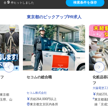
9
検索条件を保存
全
件ヒットしました
東京都のピックアップPR求人
ッフ
セコムの総合職
化粧品容
フ
大脇電塗工
セコム株式会社
月給231
東京都
月給264,000円以上
玉県、山
東京都葛飾
東京都文京区内各所
線「京成立