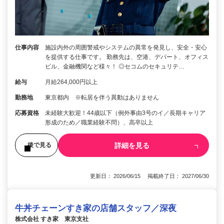
仕事内容
施設内外の周囲警戒やシステムの異常を発見し、安全・安心
を提供する仕事です。 勤務先は、空港、デパート、オフィス
ビル、金融機関など様々！ ◎セコムのセキュリテ…
給与
月給264,000円以上
勤務地
東京都内 ※転居を伴う異動はありません
応募資格
未経験大歓迎！44歳以下（例外事由3号のイ／長期キャリア
形成のため／職業経験不問）、高卒以上
詳細を見る
後で見る
更新日： 2026/06/15 掲載終了日： 2027/06/30
牛丼チェーンすき家の店舗スタッフ／深夜
株式会社 すき家 東京支社