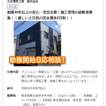
大京電気工業 株式会社
正社員
創業40年以上の安心・安定企業！施工管理の経験者募
集！！嬉しい土日祝の完全週休2日制！！
仕事内容
マンション・商業ビル・工場・老人ホームなどの新築現場の
施工管理をお任せします。商業ビルなどでは、テナントの入
退出に伴う電気工事、改修工事をおこなっています。 …
給与
月給320,000円以上
勤務地
東京都東久留米市中央町（「ひばりヶ丘駅」・「田無駅」よ
りバス10分）／【現場】東京都内近郊、埼玉県、神奈川県
（直行・直帰ＯＫ）