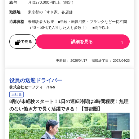
給与
月収270,000円以上（想定）
勤務地
東京都の「すき家」各店舗
応募資格
未経験者大歓迎 ■年齢・転職回数・ブランクなど一切不問
（40～50代で入社した人も多数！） ■高卒以上
詳細を見る
後で見る
更新日： 2026/04/17 掲載終了日： 2027/04/23
役員の送迎ドライバー
株式会社セーフティ /sh-y
正社員
8割が未経験スタート！1日の運転時間は3時間程度！無理
のない働き方で長く活躍できる！【首都圏】