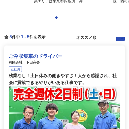
業エリアは東京都内各所、神...
線「雑司が
5
1
-
5
全
件中
件を表示
ごみ収集車のドライバー
有限会社 下田商会
正社員
残業なし！土日休みの働きやすさ！人から感謝され、社
会に貢献できるやりがいある仕事です。