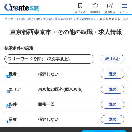
後で見る
閲覧履歴
会員登録
メニュー
クリエイト転職・求人TOP
＞
東京都
＞
東京都23区外
＞
東京都西東京市
＞
東京都西東京市・その他
東京都西東京市・その他の転職・求人情報
検索条件の設定
絞り込む
職種
指定しない
選択
エリア
東京都23区外(西東京市)
選択
条件
面接一回
選択
業種
指定しない
選択