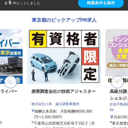
5
検索条件を保存
全
件ヒットしました
東京都のピックアップPR求人
ドライバー
損害調査会社の技術アジャスター
高級分譲
シェルジ
株式会社八車 越川調査事務所
住友不動産建
8a
報酬出来高制 月額報酬例500,000
円〜1,000,000円
月給24
円
千葉県山武郡横芝光町母子192-2（営
東京都豊