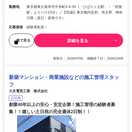
勤務地
東京都東久留米市中央町4-4-30（「ひばりヶ丘駅」・「田無
駅」よりバス10分）／【現場】東京都内近郊、埼玉県、神奈
川県（直行・直帰ＯＫ）
応募資格
経験者歓迎！
詳細を見る
後で見る
更新日： 2026/07/08 掲載終了日： 2026/10/09
新築マンション・商業施設などの施工管理スタッ
フ
大京電気工業 株式会社
正社員
創業40年以上の安心・安定企業！施工管理の経験者募
集！！嬉しい土日祝の完全週休2日制！！