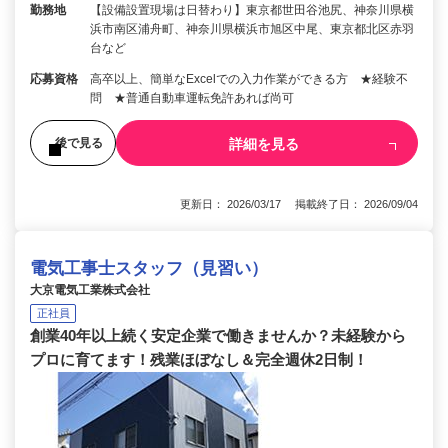
勤務地
【設備設置現場は日替わり】東京都世田谷池尻、神奈川県横
浜市南区浦舟町、神奈川県横浜市旭区中尾、東京都北区赤羽
台など
応募資格
高卒以上、簡単なExcelでの入力作業ができる方 ★経験不
問 ★普通自動車運転免許あれば尚可
詳細を見る
後で見る
更新日： 2026/03/17 掲載終了日： 2026/09/04
電気工事士スタッフ（見習い）
大京電気工業株式会社
正社員
創業40年以上続く安定企業で働きませんか？未経験から
プロに育てます！残業ほぼなし＆完全週休2日制！