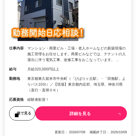
仕事内容
マンション・商業ビル・工場・老人ホームなどの新築現場の
施工管理をお任せします。商業ビルなどでは、テナントの入
退出に伴う電気工事、改修工事をおこなっています。 …
給与
月給320,000円以上
勤務地
東京都東久留米市中央町（「ひばりヶ丘駅」・「田無駅」よ
りバス10分）／【現場】東京都内近郊、埼玉県、神奈川県
（直行・直帰ＯＫ）
応募資格
経験者歓迎！
詳細を見る
後で見る
更新日： 2026/07/08 掲載終了日： 2026/10/09