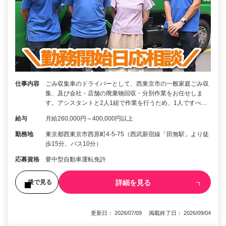
仕事内容
ごみ収集車のドライバーとして、西東京市の一般家庭ごみ収
集、及び会社・店舗の廃棄物回収・分別作業をお任せしま
す。アシスタントと2人1組で作業を行うため、1人ですべ…
給与
月給260,000円～400,000円以上
勤務地
東京都西東京市西原町4-5-75（西武新宿線「田無駅」より徒
歩15分、バス10分）
応募資格
要中型自動車運転免許
詳細を見る
後で見る
更新日： 2026/07/09 掲載終了日： 2026/09/04