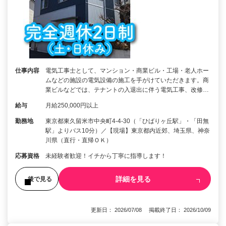
仕事内容
電気工事士として、マンション・商業ビル・工場・老人ホー
ムなどの施設の電気設備の施工を手がけていただきます。商
業ビルなどでは、テナントの入退出に伴う電気工事、改修…
給与
月給250,000円以上
勤務地
東京都東久留米市中央町4-4-30（「ひばりヶ丘駅」・「田無
駅」よりバス10分）／【現場】東京都内近郊、埼玉県、神奈
川県（直行・直帰ＯＫ）
応募資格
未経験者歓迎！イチから丁寧に指導します！
詳細を見る
後で見る
更新日： 2026/07/08 掲載終了日： 2026/10/09