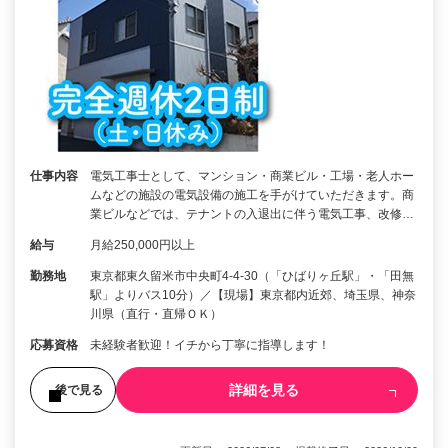
仕事内容
電気工事士として、マンション・商業ビル・工場・老人ホー
ムなどの施設の電気設備の施工を手がけていただきます。商
業ビルなどでは、テナントの入退出に伴う電気工事、改修…
給与
月給250,000円以上
勤務地
東京都東久留米市中央町4-4-30（「ひばりヶ丘駅」・「田無
駅」よりバス10分）／【現場】東京都内近郊、埼玉県、神奈
川県（直行・直帰ＯＫ）
応募資格
未経験者歓迎！イチから丁寧に指導します！
詳細を見る
後で見る