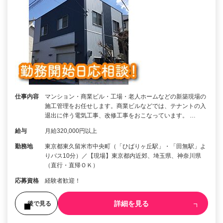
仕事内容
マンション・商業ビル・工場・老人ホームなどの新築現場の
施工管理をお任せします。商業ビルなどでは、テナントの入
退出に伴う電気工事、改修工事をおこなっています。 …
給与
月給320,000円以上
勤務地
東京都東久留米市中央町（「ひばりヶ丘駅」・「田無駅」よ
りバス10分）／【現場】東京都内近郊、埼玉県、神奈川県
（直行・直帰ＯＫ）
応募資格
経験者歓迎！
詳細を見る
後で見る