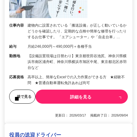
仕事内容
建物内に設置されている「搬送設備」が正しく動いているか
どうかを確認したり、定期的な点検や簡単な修理を行ったり
するお仕事です。 「エアシューター」や「自走台車」…
給与
月給246,000円～490,000円＋各種手当
勤務地
【設備設置現場は日替わり】東京都世田谷池尻、神奈川県横
浜市南区浦舟町、神奈川県横浜市旭区中尾、東京都北区赤羽
台など
応募資格
高卒以上、簡単なExcelでの入力作業ができる方 ★経験不
問 ★普通自動車運転免許あれば尚可
詳細を見る
後で見る
更新日： 2026/03/17 掲載終了日： 2026/09/04
役員の送迎ドライバー