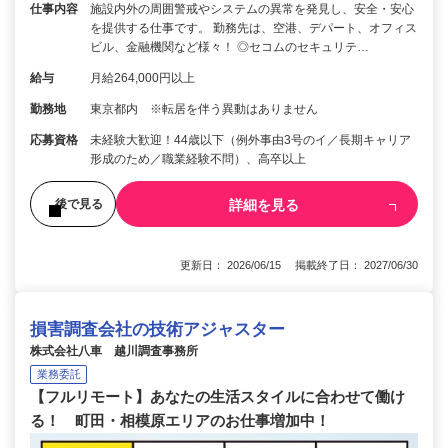
仕事内容
施設内外の周囲警戒やシステムの異常を発見し、安全・安心
を提供する仕事です。 勤務先は、空港、デパート、オフィス
ビル、金融機関など様々！ ◎セコムのセキュリテ…
給与
月給264,000円以上
勤務地
東京都内 ※転居を伴う異動はありません
応募資格
未経験大歓迎！44歳以下（例外事由3号のイ／長期キャリア
形成のため／職業経験不問）、高卒以上
詳細を見る
後で見る
更新日： 2026/06/15 掲載終了日： 2027/06/30
損害調査会社の技術アジャスター
株式会社八車 越川調査事務所
業務委託
【フルリモート】あなたの生活スタイルに合わせて働け
る！ 町田・相模原エリアのお仕事増加中！