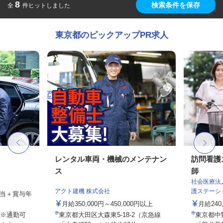
8
検索条件を保存
全
件ヒットしました
東京都のピックアップPR求人
レンタル車両・機械のメンテナン
訪問看護
ス
師
社会医療法
アクト建機 株式会社
護ステーシ
手当＋賞与年
月給350,000円～450,000円以上
月給240
※通勤可
東京都大田区大森東5-18-2（京急線
東京都中