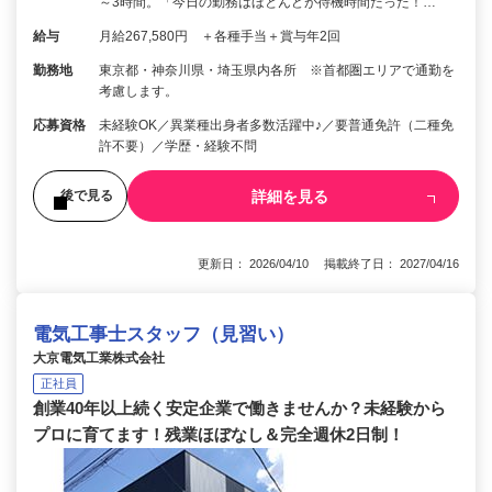
～3時間。「今日の勤務はほとんどが待機時間だった！…
給与
月給267,580円 ＋各種手当＋賞与年2回
勤務地
東京都・神奈川県・埼玉県内各所 ※首都圏エリアで通勤を
考慮します。
応募資格
未経験OK／異業種出身者多数活躍中♪／要普通免許（二種免
許不要）／学歴・経験不問
詳細を見る
後で見る
更新日： 2026/04/10 掲載終了日： 2027/04/16
電気工事士スタッフ（見習い）
大京電気工業株式会社
正社員
創業40年以上続く安定企業で働きませんか？未経験から
プロに育てます！残業ほぼなし＆完全週休2日制！