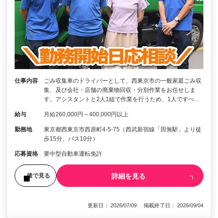
仕事内容
ごみ収集車のドライバーとして、西東京市の一般家庭ごみ収
集、及び会社・店舗の廃棄物回収・分別作業をお任せしま
す。アシスタントと2人1組で作業を行うため、1人ですべ…
給与
月給260,000円～400,000円以上
勤務地
東京都西東京市西原町4-5-75（西武新宿線「田無駅」より徒
歩15分、バス10分）
応募資格
要中型自動車運転免許
詳細を見る
後で見る
更新日： 2026/07/09 掲載終了日： 2026/09/04