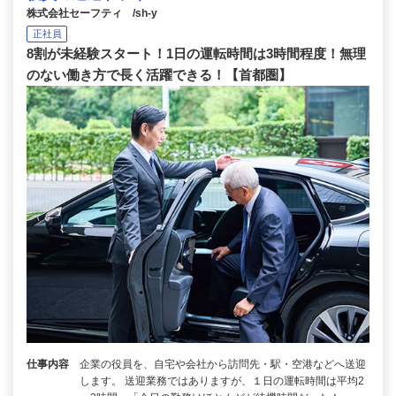
株式会社セーフティ /sh-y
正社員
8割が未経験スタート！1日の運転時間は3時間程度！無理
のない働き方で長く活躍できる！【首都圏】
仕事内容
企業の役員を、自宅や会社から訪問先・駅・空港などへ送迎
します。 送迎業務ではありますが、１日の運転時間は平均2