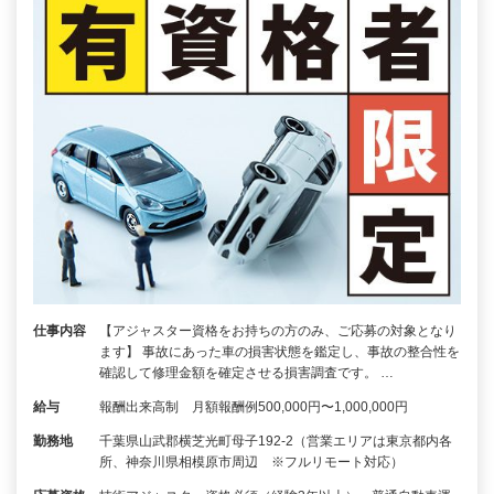
仕事内容
【アジャスター資格をお持ちの方のみ、ご応募の対象となり
ます】 事故にあった車の損害状態を鑑定し、事故の整合性を
確認して修理金額を確定させる損害調査です。 …
給与
報酬出来高制 月額報酬例500,000円〜1,000,000円
勤務地
千葉県山武郡横芝光町母子192-2（営業エリアは東京都内各
所、神奈川県相模原市周辺 ※フルリモート対応）