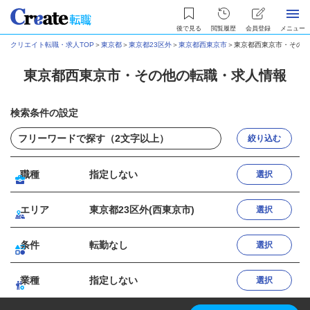
後で見る
閲覧履歴
会員登録
メニュー
クリエイト転職・求人TOP
＞
東京都
＞
東京都23区外
＞
東京都西東京市
＞
東京都西東京市・その他
東京都西東京市・その他の転職・求人情報
検索条件の設定
絞り込む
職種
指定しない
選択
エリア
東京都23区外(西東京市)
選択
条件
転勤なし
選択
業種
指定しない
選択