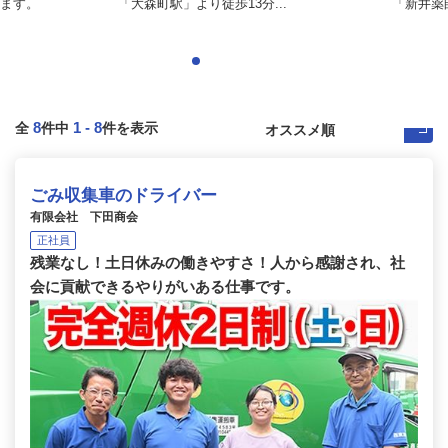
ます。
「大森町駅」より徒歩13分...
「新井薬
8
1
-
8
全
件中
件を表示
ごみ収集車のドライバー
有限会社 下田商会
正社員
残業なし！土日休みの働きやすさ！人から感謝され、社
会に貢献できるやりがいある仕事です。