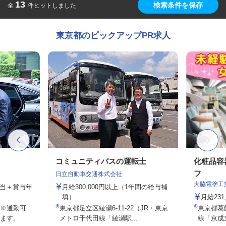
13
検索条件を保存
全
件ヒットしました
東京都のピックアップPR求人
コミュニティバスの運転士
化粧品容
フ
日立自動車交通株式会社
大脇電塗工
手当＋賞与年
月給300,000円以上（1年間の給与補
填）
月給231
※通勤可
東京都足立区綾瀬6-11-22（JR・東京
東京都葛飾
ます。
メトロ千代田線「綾瀬駅...
線「京成立