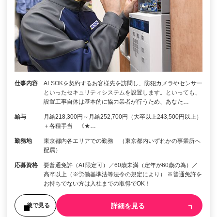
仕事内容
ALSOKを契約するお客様先を訪問し、防犯カメラやセンサー
といったセキュリティシステムを設置します。といっても、
設置工事自体は基本的に協力業者が行うため、あなた…
給与
月給218,300円～月給252,700円（大卒以上243,500円以上）
＋各種手当 《★…
勤務地
東京都内各エリアでの勤務 （東京都内いずれかの事業所へ
配属）
応募資格
要普通免許（AT限定可）／60歳未満（定年が60歳の為）／
高卒以上（※労働基準法等法令の規定により） ※普通免許を
お持ちでない方は入社までの取得でOK！
詳細を見る
後で見る