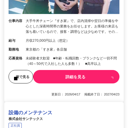
仕事内容
大手牛丼チェーン『すき家』で、店内清掃や翌日の準備を中
心とした深夜時間帯の業務をお任せします。お客様の来店も
落ち着いているので、接客・調理などは少なめです。その…
給与
月収270,000円以上（想定）
勤務地
東京都の「すき家」各店舗
応募資格
未経験者大歓迎 ■年齢・転職回数・ブランクなど一切不問
（40～50代で入社した人も多数！） ■高卒以上
詳細を見る
後で見る
更新日： 2026/04/17 掲載終了日： 2027/04/23
設備のメンテナンス
株式会社サンテックス
正社員