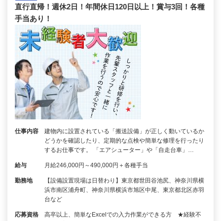
直行直帰！週休2日！年間休日120日以上！賞与3回！各種
手当あり！
仕事内容
建物内に設置されている「搬送設備」が正しく動いているか
どうかを確認したり、定期的な点検や簡単な修理を行ったり
するお仕事です。 「エアシューター」や「自走台車」…
給与
月給246,000円～490,000円＋各種手当
勤務地
【設備設置現場は日替わり】東京都世田谷池尻、神奈川県横
浜市南区浦舟町、神奈川県横浜市旭区中尾、東京都北区赤羽
台など
応募資格
高卒以上、簡単なExcelでの入力作業ができる方 ★経験不