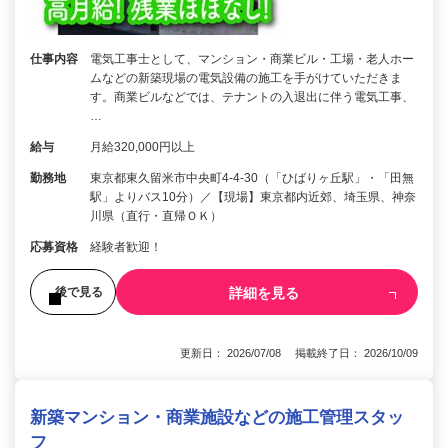
仕事内容
電気工事士として、マンション・商業ビル・工場・老人ホー
ムなどの新築現場の電気設備の施工を手がけていただきま
す。商業ビルなどでは、テナントの入退出に伴う電気工事、
…
給与
月給320,000円以上
勤務地
東京都東久留米市中央町4-4-30（「ひばりヶ丘駅」・「田無
駅」よりバス10分）／【現場】東京都内近郊、埼玉県、神奈
川県（直行・直帰ＯＫ）
応募資格
経験者歓迎！
詳細を見る
後で見る
更新日： 2026/07/08 掲載終了日： 2026/10/09
新築マンション・商業施設などの施工管理スタッ
フ