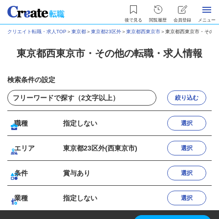
後で見る
閲覧履歴
会員登録
メニュー
クリエイト転職・求人TOP
＞
東京都
＞
東京都23区外
＞
東京都西東京市
＞
東京都西東京市・その他
東京都西東京市・その他の転職・求人情報
検索条件の設定
絞り込む
職種
指定しない
選択
エリア
東京都23区外(西東京市)
選択
条件
賞与あり
選択
業種
指定しない
選択