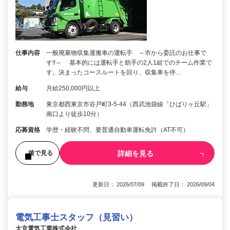
仕事内容
一般廃棄物収集運搬車の運転手 ～市から委託のお仕事で
す!!～ 基本的には運転手と助手の2人1組でのチーム作業で
す。決まったコースルートを回り、収集車を停…
給与
月給250,000円以上
勤務地
東京都西東京市谷戸町3-5-44（西武池袋線「ひばりヶ丘駅」
南口より徒歩10分）
応募資格
学歴・経験不問、要普通自動車運転免許（AT不可）
詳細を見る
後で見る
更新日： 2026/07/09 掲載終了日： 2026/09/04
電気工事士スタッフ（見習い）
大京電気工業株式会社