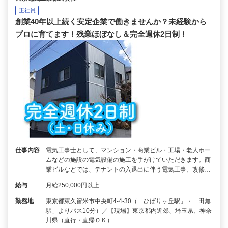
正社員
創業40年以上続く安定企業で働きませんか？未経験から
プロに育てます！残業ほぼなし＆完全週休2日制！
仕事内容
電気工事士として、マンション・商業ビル・工場・老人ホー
ムなどの施設の電気設備の施工を手がけていただきます。商
業ビルなどでは、テナントの入退出に伴う電気工事、改修…
給与
月給250,000円以上
勤務地
東京都東久留米市中央町4-4-30（「ひばりヶ丘駅」・「田無
駅」よりバス10分）／【現場】東京都内近郊、埼玉県、神奈
川県（直行・直帰ＯＫ）