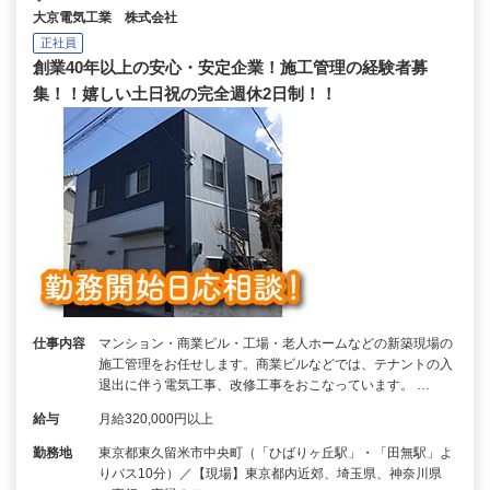
大京電気工業 株式会社
正社員
創業40年以上の安心・安定企業！施工管理の経験者募
集！！嬉しい土日祝の完全週休2日制！！
仕事内容
マンション・商業ビル・工場・老人ホームなどの新築現場の
施工管理をお任せします。商業ビルなどでは、テナントの入
退出に伴う電気工事、改修工事をおこなっています。 …
給与
月給320,000円以上
勤務地
東京都東久留米市中央町（「ひばりヶ丘駅」・「田無駅」よ
りバス10分）／【現場】東京都内近郊、埼玉県、神奈川県