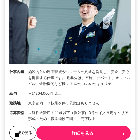
仕事内容
施設内外の周囲警戒やシステムの異常を発見し、安全・安心
を提供する仕事です。 勤務先は、空港、デパート、オフィス
ビル、金融機関など様々！ ◎セコムのセキュリテ…
給与
月給264,000円以上
勤務地
東京都内 ※転居を伴う異動はありません
応募資格
未経験大歓迎！44歳以下（例外事由3号のイ／長期キャリア
形成のため／職業経験不問）、高卒以上
詳細を見る
後で見る