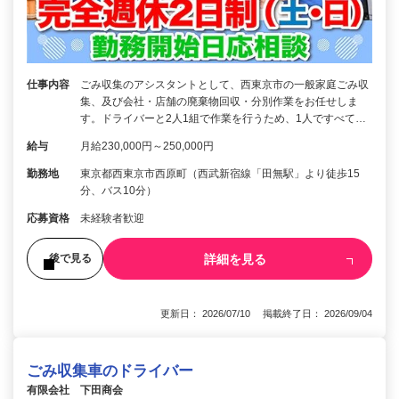
仕事内容
ごみ収集のアシスタントとして、西東京市の一般家庭ごみ収
集、及び会社・店舗の廃棄物回収・分別作業をお任せしま
す。ドライバーと2人1組で作業を行うため、1人ですべて…
給与
月給230,000円～250,000円
勤務地
東京都西東京市西原町（西武新宿線「田無駅」より徒歩15
分、バス10分）
応募資格
未経験者歓迎
詳細を見る
後で見る
更新日： 2026/07/10 掲載終了日： 2026/09/04
ごみ収集車のドライバー
有限会社 下田商会