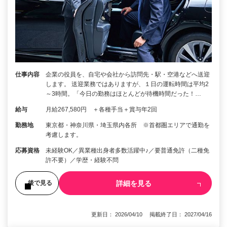
仕事内容
企業の役員を、自宅や会社から訪問先・駅・空港などへ送迎
します。 送迎業務ではありますが、１日の運転時間は平均2
～3時間。「今日の勤務はほとんどが待機時間だった！…
給与
月給267,580円 ＋各種手当＋賞与年2回
勤務地
東京都・神奈川県・埼玉県内各所 ※首都圏エリアで通勤を
考慮します。
応募資格
未経験OK／異業種出身者多数活躍中♪／要普通免許（二種免
許不要）／学歴・経験不問
詳細を見る
後で見る
更新日： 2026/04/10 掲載終了日： 2027/04/16