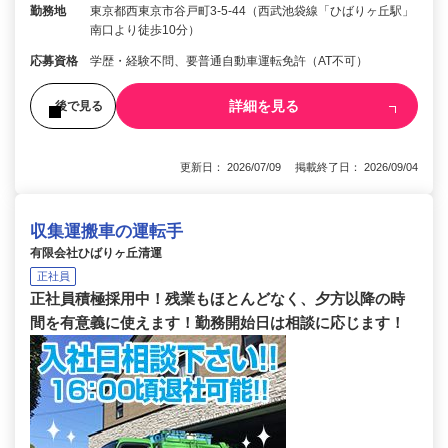
勤務地
東京都西東京市谷戸町3-5-44（西武池袋線「ひばりヶ丘駅」
南口より徒歩10分）
応募資格
学歴・経験不問、要普通自動車運転免許（AT不可）
詳細を見る
後で見る
更新日： 2026/07/09 掲載終了日： 2026/09/04
収集運搬車の運転手
有限会社ひばりヶ丘清運
正社員
正社員積極採用中！残業もほとんどなく、夕方以降の時
間を有意義に使えます！勤務開始日は相談に応じます！