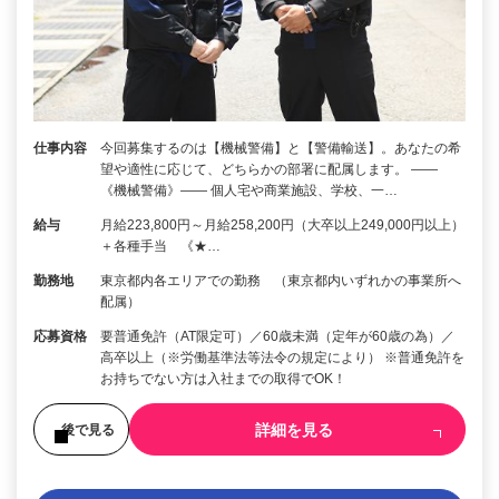
仕事内容
今回募集するのは【機械警備】と【警備輸送】。あなたの希
望や適性に応じて、どちらかの部署に配属します。 ――
《機械警備》―― 個人宅や商業施設、学校、一…
給与
月給223,800円～月給258,200円（大卒以上249,000円以上）
＋各種手当 《★…
勤務地
東京都内各エリアでの勤務 （東京都内いずれかの事業所へ
配属）
応募資格
要普通免許（AT限定可）／60歳未満（定年が60歳の為）／
高卒以上（※労働基準法等法令の規定により） ※普通免許を
お持ちでない方は入社までの取得でOK！
詳細を見る
後で見る