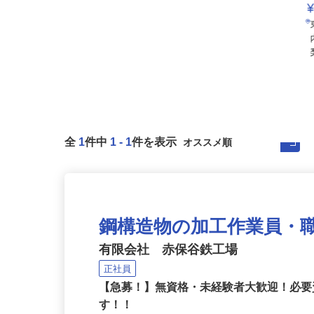
全
1
件中
1
-
1
件を表示
鋼構造物の加工作業員・
有限会社 赤保谷鉄工場
正社員
【急募！】無資格・未経験者大歓迎！必