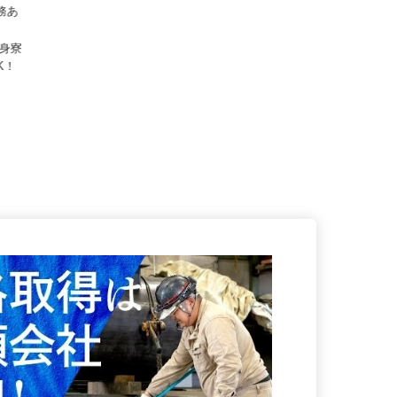
1勤務あ
独身寮
OK！