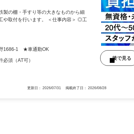
・鉄製の棚・手すり等の大きなものから細
工や取付を行います。 ＜仕事内容＞ ◎工
…
1686-1 ★車通勤OK
後で見
許必須（AT可）
更新日： 2026/07/31 掲載終了日： 2026/08/28
1