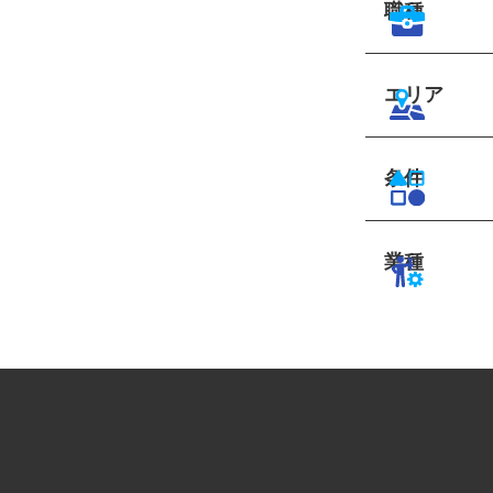
職種
エリア
条件
業種