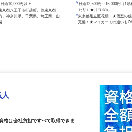
株式会社 齋藤組
共立建設株式会社 花畑事業所
日給10,000円以上
日給12,500円～15,000円（
たり）★月収375,...
東京都八王子市打越町、他東京都
内、神奈川県、千葉県、埼玉県、山
東京都足立区花畑 ★個室の
梨...
完備！★マイカーでの通いも
職人
要資格は会社負担ですべて取得できま