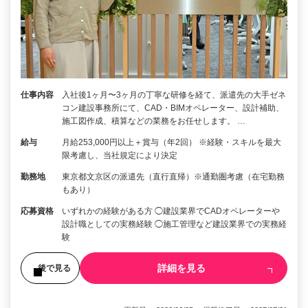
仕事内容
入社後1ヶ月〜3ヶ月の丁寧な研修を経て、派遣先の大手ゼネ
コン建設事務所にて、CAD・BIMオペレーター、設計補助、
施工図作成、積算などの業務をお任せします。 …
給与
月給253,000円以上＋賞与（年2回） ※経験・スキルを最大
限考慮し、当社規定により決定
勤務地
東京都文京区の派遣先（直行直帰）※通勤圏考慮（在宅勤務
もあり）
応募資格
いずれかの経験がある方 ◯建設業界でCADオペレーターや
設計職としての実務経験 ◯施工管理など建設業界での実務経
験
詳細を見る
後で見る