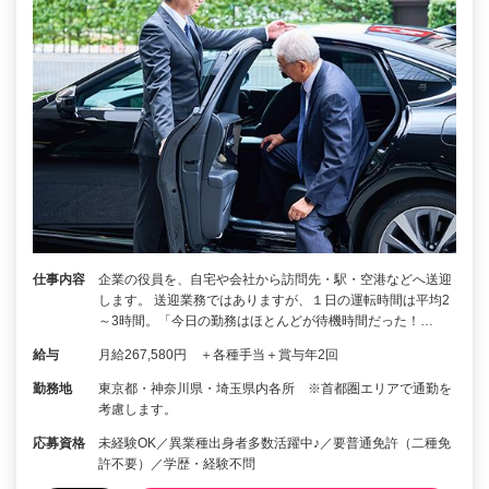
仕事内容
企業の役員を、自宅や会社から訪問先・駅・空港などへ送迎
します。 送迎業務ではありますが、１日の運転時間は平均2
～3時間。「今日の勤務はほとんどが待機時間だった！…
給与
月給267,580円 ＋各種手当＋賞与年2回
勤務地
東京都・神奈川県・埼玉県内各所 ※首都圏エリアで通勤を
考慮します。
応募資格
未経験OK／異業種出身者多数活躍中♪／要普通免許（二種免
許不要）／学歴・経験不問