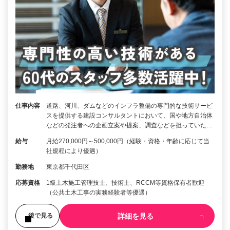
仕事内容
道路、河川、ダムなどのインフラ整備の専門的な技術サービ
スを提供する建設コンサルタントにおいて、国や地方自治体
などの発注者への企画立案や提案、調査などを担っていた…
給与
月給270,000円～500,000円（経験・資格・年齢に応じて当
社規程により優遇）
勤務地
東京都千代田区
応募資格
1級土木施工管理技士、技術士、RCCM等資格保有者歓迎
（公共土木工事の実務経験者等優遇）
詳細を見る
後で見る