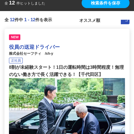
12
検索条件を保存
全
件ヒットしました
12
1
-
12
全
件中
件を表示
NEW
役員の送迎ドライバー
株式会社セーフティ /sh-y
正社員
8割が未経験スタート！1日の運転時間は3時間程度！無理
のない働き方で長く活躍できる！【千代田区】