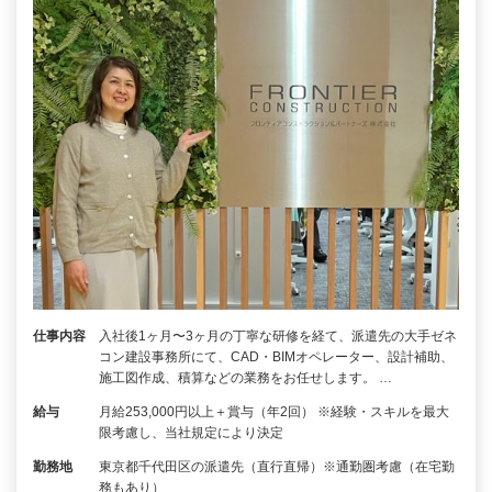
仕事内容
入社後1ヶ月〜3ヶ月の丁寧な研修を経て、派遣先の大手ゼネ
コン建設事務所にて、CAD・BIMオペレーター、設計補助、
施工図作成、積算などの業務をお任せします。 …
給与
月給253,000円以上＋賞与（年2回） ※経験・スキルを最大
限考慮し、当社規定により決定
勤務地
東京都千代田区の派遣先（直行直帰）※通勤圏考慮（在宅勤
務もあり）