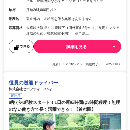
ビル、金融機関など様々！ ◎セコムのセキュリテ…
給与
月給264,000円以上
勤務地
東京都内 ※転居を伴う異動はありません
応募資格
未経験大歓迎！44歳以下（例外事由3号のイ／長期キャリア
形成のため／職業経験不問）、高卒以上
詳細を見る
後で見る
更新日： 2026/06/15 掲載終了日： 2027/06/30
役員の送迎ドライバー
株式会社セーフティ /sh-y
正社員
8割が未経験スタート！1日の運転時間は3時間程度！無理
のない働き方で長く活躍できる！【首都圏】