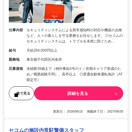
仕事内容
セキュリティシステムによる異常感知時の対応や機器の点検
など、人々の暮らしを守る業務をお任せします。 ◎セコムの
セキュリティシステムは、トラブルを未然に防ぐため…
給与
月給264,000円以上
勤務地
東京都千代田区内各所
応募資格
未経験39歳まで（例外事由3号のイ／長期キャリア形成のた
め／職業経験不問）、高卒以上 ◎普通自動車運転免許（AT
限定可）
詳細を見る
後で見る
更新日： 2026/06/15 掲載終了日： 2027/06/30
セコムの施設内常駐警備スタッフ