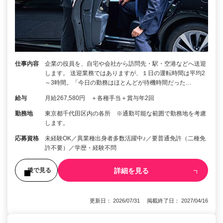
仕事内容
企業の役員を、自宅や会社から訪問先・駅・空港などへ送迎
します。 送迎業務ではありますが、１日の運転時間は平均2
～3時間。「今日の勤務はほとんどが待機時間だった…
給与
月給267,580円 ＋各種手当＋賞与年2回
勤務地
東京都千代田区内の各所 ※通勤可能な範囲で勤務地を考慮
します。
応募資格
未経験OK／異業種出身者多数活躍中♪／要普通免許（二種免
許不要）／学歴・経験不問
詳細を見る
後で見る
更新日： 2026/07/31 掲載終了日： 2027/04/16