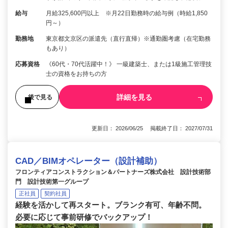
給与
月給325,600円以上 ※月22日勤務時の給与例（時給1,850
円～）
勤務地
東京都文京区の派遣先（直行直帰）※通勤圏考慮（在宅勤務
もあり）
応募資格
《60代・70代活躍中！》 一級建築士、または1級施工管理技
士の資格をお持ちの方
詳細を見る
後で見る
更新日： 2026/06/25 掲載終了日： 2027/07/31
CAD／BIMオペレーター（設計補助）
フロンティアコンストラクション＆パートナーズ株式会社 設計技術部
門 設計技術第一グループ
正社員
契約社員
経験を活かして再スタート。ブランク有可、年齢不問。
必要に応じて事前研修でバックアップ！