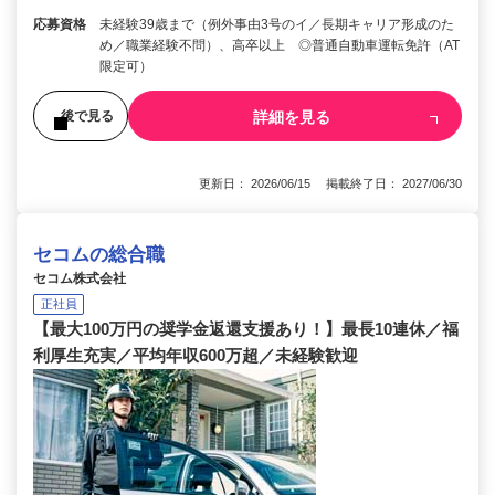
応募資格
未経験39歳まで（例外事由3号のイ／長期キャリア形成のた
め／職業経験不問）、高卒以上 ◎普通自動車運転免許（AT
限定可）
詳細を見る
後で見る
更新日： 2026/06/15 掲載終了日： 2027/06/30
セコムの総合職
セコム株式会社
正社員
【最大100万円の奨学金返還支援あり！】最長10連休／福
利厚生充実／平均年収600万超／未経験歓迎