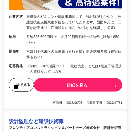
仕事内容
派遣先のゼネコンや建設事務所にて、設計監理を中心とした
建設技術支援業務を担当していただきます。図面を元に、工
事が計画通り・図面通りに進んでいるかを確認し、必要に…
給与
月給325,600円以上 ※月22日勤務時の給与例（時給1,850
円～）
勤務地
東京都千代田区の派遣先（直行直帰）※通勤圏考慮（在宅勤
務もあり）
応募資格
《60代・70代活躍中！》 一級建築士、または1級施工管理技
士の資格をお持ちの方
詳細を見る
後で見る
更新日： 2026/06/25 掲載終了日： 2027/07/31
設計監理など建設技術職
フロンティアコンストラクション＆パートナーズ株式会社 設計技術部