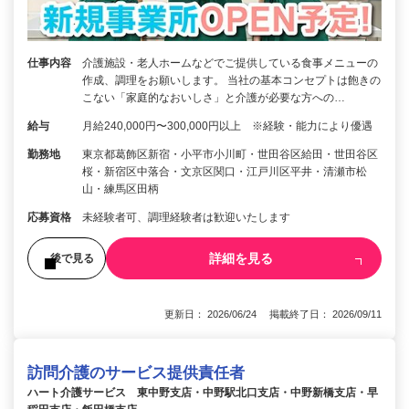
仕事内容
介護施設・老人ホームなどでご提供している食事メニューの
作成、調理をお願いします。 当社の基本コンセプトは飽きの
こない「家庭的なおいしさ」と介護が必要な方への…
給与
月給240,000円〜300,000円以上 ※経験・能力により優遇
勤務地
東京都葛飾区新宿・小平市小川町・世田谷区給田・世田谷区
桜・新宿区中落合・文京区関口・江戸川区平井・清瀬市松
山・練馬区田柄
応募資格
未経験者可、調理経験者は歓迎いたします
詳細を見る
後で見る
更新日： 2026/06/24 掲載終了日： 2026/09/11
訪問介護のサービス提供責任者
ハート介護サービス 東中野支店・中野駅北口支店・中野新橋支店・早