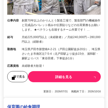
仕事内容
創業70年以上のかりんとう製造工場で、製造部門の機械操作
と完成品のパレット積みや伝票貼りなどの出荷業務をお願い
します。 ★ベテランも在籍するチーム作業です！ …
給与
月給225,000円以上（未経験者）／月給240,000円～280,000
円以上（経験者）
勤務地
埼玉県戸田市新曽南4-2-21（戸田公園駅徒歩20分）、埼玉県
さいたま市南区辻7-5-4（北戸田駅より徒歩15分、浦和駅・
蕨駅よりバス「東谷田甫」下車徒歩1分）
応募資格
未経験者大歓迎！
詳細を見る
後で見る
更新日： 2026/07/31 掲載終了日： 2026/10/16
保育園の給食調理