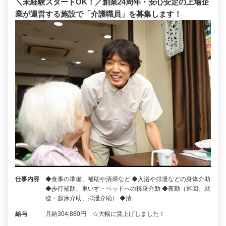
＼未経験スタートOK！／創業24周年・安心安定の上場企
業が運営する施設で「介護職員」を募集します！
仕事内容
◆食事の準備、補助や清掃など ◆入浴や排泄などの身体介助
◆歩行補助、車いす・ベッドへの移乗介助 ◆夜勤（巡回、就
寝・起床介助、排泄介助） ◆清…
給与
月給304,880円 ☆大幅に賃上げしました！