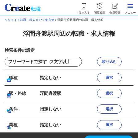
後で見る
閲覧履歴
会員登録
メニュー
クリエイト転職・求人TOP
＞
東京都
＞
浮間舟渡駅周辺の転職・求人情報
浮間舟渡駅周辺の転職・求人情報
検索条件の設定
絞り込む
職種
指定しない
選択
駅・路線
浮間舟渡駅
選択
条件
指定しない
選択
業種
指定しない
選択