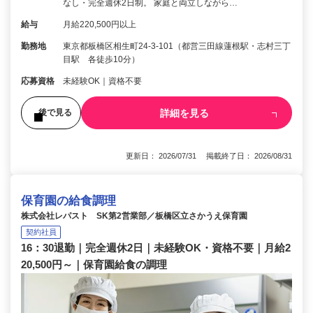
なし・完全週休2日制。 家庭と両立しながら…
給与
月給220,500円以上
勤務地
東京都板橋区相生町24-3-101（都営三田線蓮根駅・志村三丁
目駅 各徒歩10分）
応募資格
未経験OK｜資格不要
詳細を見る
後で見る
更新日： 2026/07/31 掲載終了日： 2026/08/31
保育園の給食調理
株式会社レパスト SK第2営業部／板橋区立さかうえ保育園
契約社員
16：30退勤｜完全週休2日｜未経験OK・資格不要｜月給2
20,500円～｜保育園給食の調理