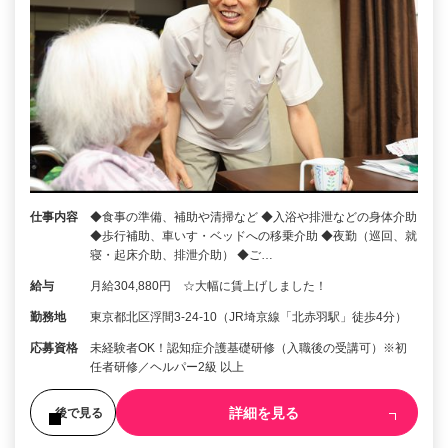
仕事内容
◆食事の準備、補助や清掃など ◆入浴や排泄などの身体介助
◆歩行補助、車いす・ベッドへの移乗介助 ◆夜勤（巡回、就
寝・起床介助、排泄介助） ◆ご…
給与
月給304,880円 ☆大幅に賃上げしました！
勤務地
東京都北区浮間3-24-10（JR埼京線「北赤羽駅」徒歩4分）
応募資格
未経験者OK！認知症介護基礎研修（入職後の受講可）※初
任者研修／ヘルパー2級 以上
詳細を見る
後で見る