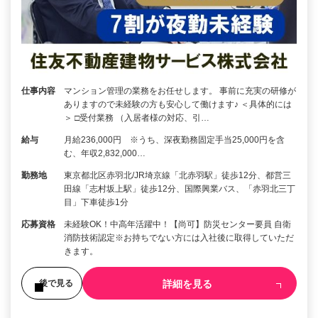
仕事内容
マンション管理の業務をお任せします。 事前に充実の研修が
ありますので未経験の方も安心して働けます♪ ＜具体的には
＞ □受付業務 （入居者様の対応、引…
給与
月給236,000円 ※うち、深夜勤務固定手当25,000円を含
む、年収2,832,000…
勤務地
東京都北区赤羽北/JR埼京線「北赤羽駅」徒歩12分、都営三
田線「志村坂上駅」徒歩12分、国際興業バス、「赤羽北三丁
目」下車徒歩1分
応募資格
未経験OK！中高年活躍中！【尚可】防災センター要員 自衛
消防技術認定※お持ちでない方には入社後に取得していただ
きます。
詳細を見る
後で見る