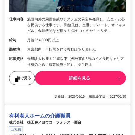
仕事内容
施設内外の周囲警戒やシステムの異常を発見し、安全・安心
を提供する仕事です。 勤務先は、空港、デパート、オフィス
ビル、金融機関など様々！ ◎セコムのセキュリテ…
給与
月給264,000円以上
勤務地
東京都内 ※転居を伴う異動はありません
応募資格
未経験大歓迎！44歳以下（例外事由3号のイ／長期キャリア
形成のため／職業経験不問）、高卒以上
詳細を見る
後で見る
更新日： 2026/06/15 掲載終了日： 2027/06/30
有料老人ホームの介護職員
株式会社 揚工舎／ヨウコーフォレスト西台
正社員