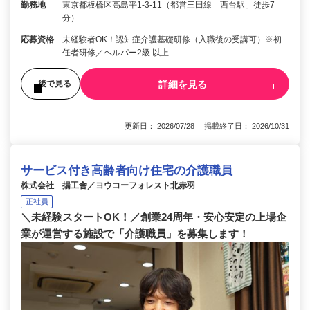
勤務地
東京都板橋区高島平1-3-11（都営三田線「西台駅」徒歩7
分）
応募資格
未経験者OK！認知症介護基礎研修（入職後の受講可）※初
任者研修／ヘルパー2級 以上
詳細を見る
後で見る
更新日： 2026/07/28 掲載終了日： 2026/10/31
サービス付き高齢者向け住宅の介護職員
株式会社 揚工舎／ヨウコーフォレスト北赤羽
正社員
＼未経験スタートOK！／創業24周年・安心安定の上場企
業が運営する施設で「介護職員」を募集します！