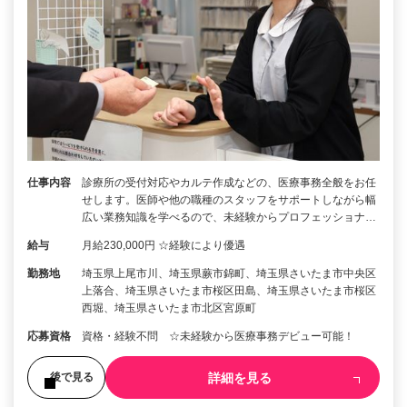
仕事内容
診療所の受付対応やカルテ作成などの、医療事務全般をお任
せします。医師や他の職種のスタッフをサポートしながら幅
広い業務知識を学べるので、未経験からプロフェッショナ…
給与
月給230,000円 ☆経験により優遇
勤務地
埼玉県上尾市川、埼玉県蕨市錦町、埼玉県さいたま市中央区
上落合、埼玉県さいたま市桜区田島、埼玉県さいたま市桜区
西堀、埼玉県さいたま市北区宮原町
応募資格
資格・経験不問 ☆未経験から医療事務デビュー可能！
詳細を見る
後で見る