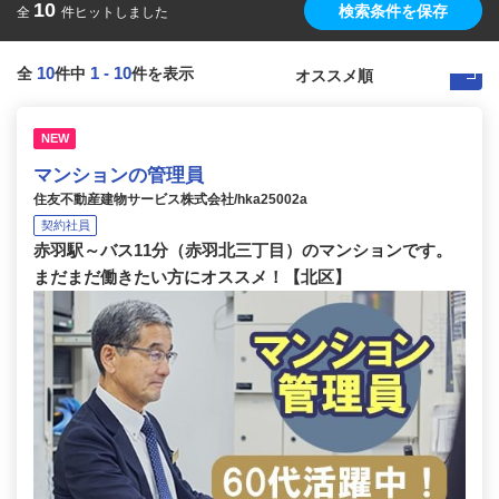
10
検索条件を保存
全
件ヒットしました
10
1
-
10
全
件中
件を表示
NEW
マンションの管理員
住友不動産建物サービス株式会社/hka25002a
契約社員
赤羽駅～バス11分（赤羽北三丁目）のマンションです。
まだまだ働きたい方にオススメ！【北区】