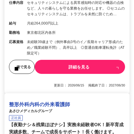
仕事内容
セキュリティシステムによる異常感知時の対応や機器の点検
など、人々の暮らしを守る業務をお任せします。 ◎セコムの
セキュリティシステムは、トラブルを未然に防ぐため…
給与
月給264,000円以上
勤務地
東京都北区内各所
応募資格
未経験39歳まで（例外事由3号のイ／長期キャリア形成のた
め／職業経験不問）、高卒以上 ◎普通自動車運転免許（AT
限定可）
詳細を見る
後で見る
更新日： 2026/06/15 掲載終了日： 2027/06/30
整形外科内科の外来看護師
あさひメディカルグループ
正社員
【夜勤ナシ＆残業ほぼナシ】実務未経験者OK！新卒育成
実績多数、チームで成長をサポート！長く働けます。