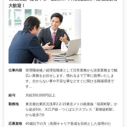
大歓迎！
仕事内容
管理職候補／経理役職者として日常業務から決算業務まで幅
広い業務をお任せします。慣れるまで丁寧に指導いたしま
す。分からない事や不安な事などすぐに聞ける職場環境で
す…
給与
月給350,000円以上
勤務地
東京都台東区元浅草2-2-15東京メトロ銀座線「稲荷町駅」か
ら徒歩5分、大江戸線・つくばエクスプレス「新御徒町駅」
から徒歩7分
応募資格
40歳以下の方（長期キャリア形成を目的とした採用のた