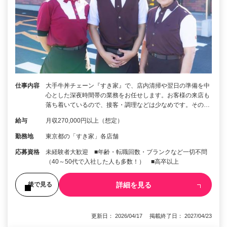
仕事内容
大手牛丼チェーン『すき家』で、店内清掃や翌日の準備を中
心とした深夜時間帯の業務をお任せします。お客様の来店も
落ち着いているので、接客・調理などは少なめです。その…
給与
月収270,000円以上（想定）
勤務地
東京都の「すき家」各店舗
応募資格
未経験者大歓迎 ■年齢・転職回数・ブランクなど一切不問
（40～50代で入社した人も多数！） ■高卒以上
詳細を見る
後で見る
更新日： 2026/04/17 掲載終了日： 2027/04/23