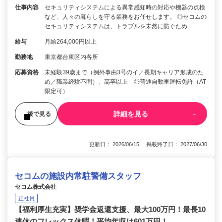
仕事内容
セキュリティシステムによる異常感知時の対応や機器の点検
など、人々の暮らしを守る業務をお任せします。 ◎セコムの
セキュリティシステムは、トラブルを未然に防ぐため…
給与
月給264,000円以上
勤務地
東京都台東区内各所
応募資格
未経験39歳まで（例外事由3号のイ／長期キャリア形成のた
め／職業経験不問）、高卒以上 ◎普通自動車運転免許（AT
限定可）
詳細を見る
後で見る
更新日： 2026/06/15 掲載終了日： 2027/06/30
セコムの施設内常駐警備スタッフ
セコム株式会社
正社員
【福利厚生充実】奨学金返還支援、最大100万円！最長10
連休のフレックス休暇！平均年収は601万円！