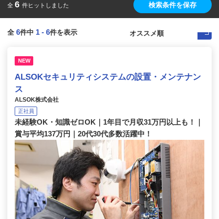
6
検索条件を保存
全
件ヒットしました
6
1
-
6
全
件中
件を表示
NEW
ALSOKセキュリティシステムの設置・メンテナン
ス
ALSOK株式会社
正社員
未経験OK・知識ゼロOK｜1年目で月収31万円以上も！｜
賞与平均137万円｜20代30代多数活躍中！