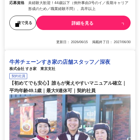
応募資格
未経験大歓迎！44歳以下（例外事由3号のイ／長期キャリア
形成のため／職業経験不問）、高卒以上
詳細を見る
後で見る
更新日： 2026/06/15 掲載終了日： 2027/06/30
牛丼チェーンすき家の店舗スタッフ／深夜
株式会社 すき家 東京支社
契約社員
【初めてでも安心】誰もが覚えやすいマニュアル確立｜
平均年齢49.1歳｜最大9連休可｜契約社員