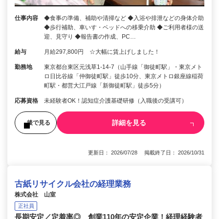
仕事内容
◆食事の準備、補助や清掃など ◆入浴や排泄などの身体介助
◆歩行補助、車いす・ベッドへの移乗介助 ◆ご利用者様の送
迎、見守り ◆報告書の作成、PC…
給与
月給297,800円 ☆大幅に賃上げしました！
勤務地
東京都台東区元浅草1-14-7（山手線「御徒町駅」・東京メト
ロ日比谷線「仲御徒町駅」徒歩10分、東京メトロ銀座線稲荷
町駅・都営大江戸線「新御徒町駅」徒歩5分）
応募資格
未経験者OK！認知症介護基礎研修（入職後の受講可）
詳細を見る
後で見る
更新日： 2026/07/28 掲載終了日： 2026/10/31
古紙リサイクル会社の経理業務
株式会社 山室
正社員
長期安定／定着率◎ 創業110年の安定企業！経理経験者