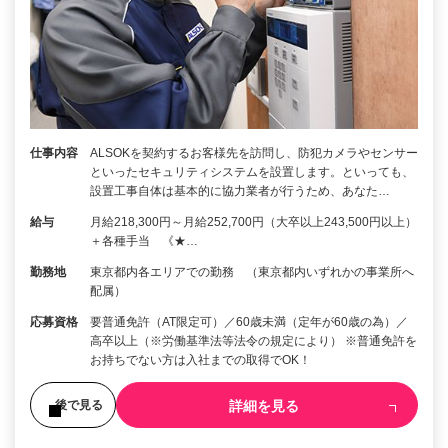
仕事内容
ALSOKを契約するお客様先を訪問し、防犯カメラやセンサー
といったセキュリティシステムを設置します。といっても、
設置工事自体は基本的に協力業者が行うため、あなた…
給与
月給218,300円～月給252,700円（大卒以上243,500円以上）
＋各種手当 《★…
勤務地
東京都内各エリアでの勤務 （東京都内いずれかの事業所へ
配属）
応募資格
要普通免許（AT限定可）／60歳未満（定年が60歳の為）／
高卒以上（※労働基準法等法令の規定により） ※普通免許を
お持ちでない方は入社までの取得でOK！
詳細を見る
後で見る