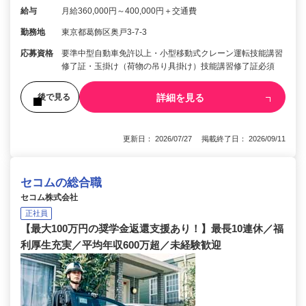
給与
月給360,000円～400,000円＋交通費
勤務地
東京都葛飾区奥戸3-7-3
応募資格
要準中型自動車免許以上・小型移動式クレーン運転技能講習
修了証・玉掛け（荷物の吊り具掛け）技能講習修了証必須
詳細を見る
後で見る
更新日： 2026/07/27 掲載終了日： 2026/09/11
セコムの総合職
セコム株式会社
正社員
【最大100万円の奨学金返還支援あり！】最長10連休／福
利厚生充実／平均年収600万超／未経験歓迎