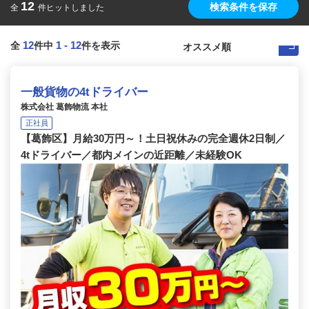
12
検索条件を保存
全
件ヒットしました
12
1
-
12
全
件中
件を表示
一般貨物の4tドライバー
株式会社 葛飾物流 本社
正社員
【葛飾区】月給30万円～！土日祝休みの完全週休2日制／
4tドライバー／都内メインの近距離／未経験OK