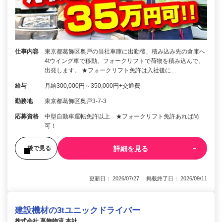
仕事内容
東京都葛飾区奥戸の当社車庫に出勤後、積み込み先の倉庫へ
4tウイング車で移動。フォークリフトで荷物を積み込んで、
出発します。 ★フォークリフト免許は入社後に…
給与
月給300,000円～350,000円+交通費
勤務地
東京都葛飾区奥戸3-7-3
応募資格
中型自動車運転免許以上 ★フォークリフト免許あれば尚
可！
詳細を見る
後で見る
更新日： 2026/07/27 掲載終了日： 2026/09/11
建設機材の3tユニックドライバー
株式会社 葛飾物流 本社