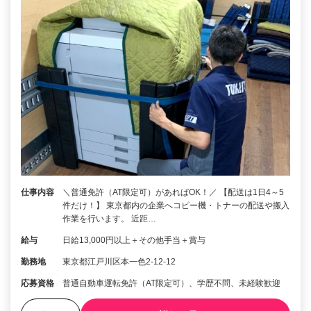
仕事内容
＼普通免許（AT限定可）があればOK！／ 【配送は1日4～5
件だけ！】 東京都内の企業へコピー機・トナーの配送や搬入
作業を行います。 近距…
給与
日給13,000円以上＋その他手当＋賞与
勤務地
東京都江戸川区本一色2-12-12
応募資格
普通自動車運転免許（AT限定可）、学歴不問、未経験歓迎