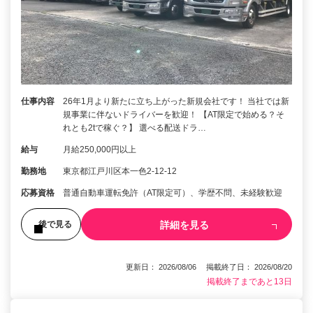
仕事内容
26年1月より新たに立ち上がった新規会社です！ 当社では新
規事業に伴ないドライバーを歓迎！ 【AT限定で始める？そ
れとも2tで稼ぐ？】 選べる配送ドラ…
給与
月給250,000円以上
勤務地
東京都江戸川区本一色2-12-12
応募資格
普通自動車運転免許（AT限定可）、学歴不問、未経験歓迎
詳細を見る
後で見る
更新日： 2026/08/06 掲載終了日： 2026/08/20
掲載終了まであと13日