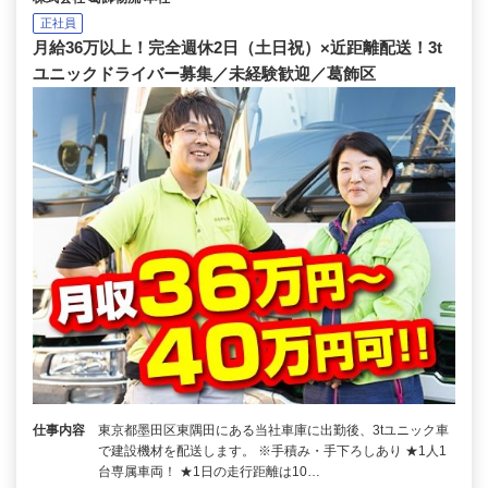
正社員
月給36万以上！完全週休2日（土日祝）×近距離配送！3t
ユニックドライバー募集／未経験歓迎／葛飾区
仕事内容
東京都墨田区東隅田にある当社車庫に出勤後、3tユニック車
で建設機材を配送します。 ※手積み・手下ろしあり ★1人1
台専属車両！ ★1日の走行距離は10…