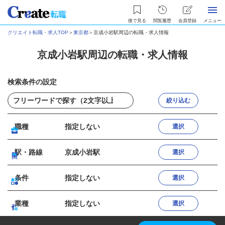
後で見る
閲覧履歴
会員登録
メニュー
クリエイト転職・求人TOP
＞
東京都
＞
京成小岩駅周辺の転職・求人情報
京成小岩駅周辺の転職・求人情報
検索条件の設定
絞り込む
職種
指定しない
選択
駅・路線
京成小岩駅
選択
条件
指定しない
選択
業種
指定しない
選択