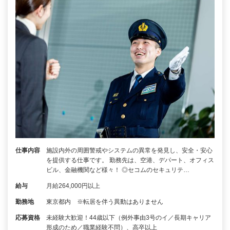
仕事内容
施設内外の周囲警戒やシステムの異常を発見し、安全・安心
を提供する仕事です。 勤務先は、空港、デパート、オフィス
ビル、金融機関など様々！ ◎セコムのセキュリテ…
給与
月給264,000円以上
勤務地
東京都内 ※転居を伴う異動はありません
応募資格
未経験大歓迎！44歳以下（例外事由3号のイ／長期キャリア
形成のため／職業経験不問）、高卒以上