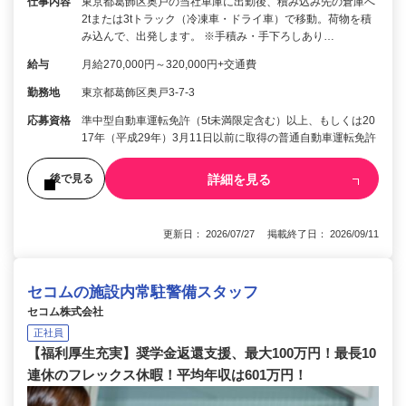
仕事内容
東京都葛飾区奥戸の当社車庫に出勤後、積み込み先の倉庫へ
2tまたは3tトラック（冷凍車・ドライ車）で移動。荷物を積
み込んで、出発します。 ※手積み・手下ろしあり…
給与
月給270,000円～320,000円+交通費
勤務地
東京都葛飾区奥戸3-7-3
応募資格
準中型自動車運転免許（5t未満限定含む）以上、もしくは20
17年（平成29年）3月11日以前に取得の普通自動車運転免許
詳細を見る
後で見る
更新日： 2026/07/27 掲載終了日： 2026/09/11
セコムの施設内常駐警備スタッフ
セコム株式会社
正社員
【福利厚生充実】奨学金返還支援、最大100万円！最長10
連休のフレックス休暇！平均年収は601万円！