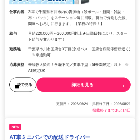
仕事内容
2t車で千葉県市川市内の資源物（段ボール・新聞・雑誌・
布・パック）をステーション毎に回収。荷台で分別した後、
問屋へおろしに行きます。 【業務の特長！】 …
給与
月給220,000円～260,000円以上★出勤日数により、スター
ト給与が変わります！
勤務地
千葉県市川市国府台3丁目(京成バス 国府台病院停留所近く)
※車通勤可
応募資格
未経験大歓迎！学歴不問／要準中型（5t未満限定）以上 ※
AT限定OK
詳細を見る
後で見る
更新日： 2026/06/24 掲載終了日： 2026/08/21
掲載終了まであと14日
NEW
AT車ミニバンでの配送ドライバー