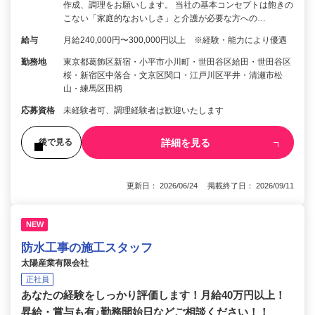
作成、調理をお願いします。 当社の基本コンセプトは飽きの
こない「家庭的なおいしさ」と介護が必要な方への…
給与
月給240,000円〜300,000円以上 ※経験・能力により優遇
勤務地
東京都葛飾区新宿・小平市小川町・世田谷区給田・世田谷区
桜・新宿区中落合・文京区関口・江戸川区平井・清瀬市松
山・練馬区田柄
応募資格
未経験者可、調理経験者は歓迎いたします
詳細を見る
後で見る
更新日： 2026/06/24 掲載終了日： 2026/09/11
NEW
防水工事の施工スタッフ
太陽産業有限会社
正社員
あなたの経験をしっかり評価します！月給40万円以上！
昇給・賞与も有♪勤務開始日などご相談ください！！