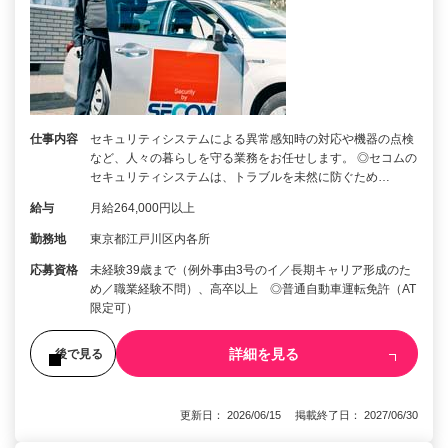
仕事内容
セキュリティシステムによる異常感知時の対応や機器の点検
など、人々の暮らしを守る業務をお任せします。 ◎セコムの
セキュリティシステムは、トラブルを未然に防ぐため…
給与
月給264,000円以上
勤務地
東京都江戸川区内各所
応募資格
未経験39歳まで（例外事由3号のイ／長期キャリア形成のた
め／職業経験不問）、高卒以上 ◎普通自動車運転免許（AT
限定可）
詳細を見る
後で見る
更新日： 2026/06/15 掲載終了日： 2027/06/30