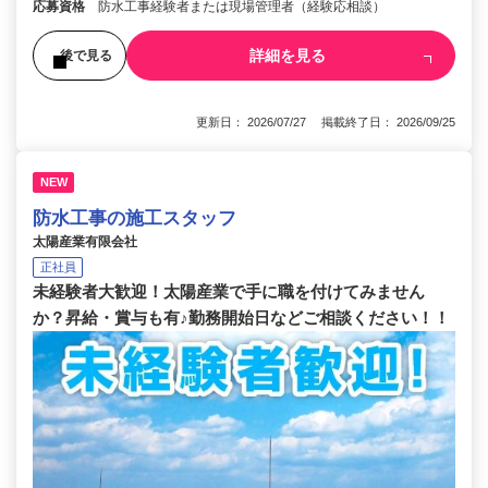
応募資格
防水工事経験者または現場管理者（経験応相談）
詳細を見る
後で見る
更新日： 2026/07/27 掲載終了日： 2026/09/25
NEW
防水工事の施工スタッフ
太陽産業有限会社
正社員
未経験者大歓迎！太陽産業で手に職を付けてみません
か？昇給・賞与も有♪勤務開始日などご相談ください！！