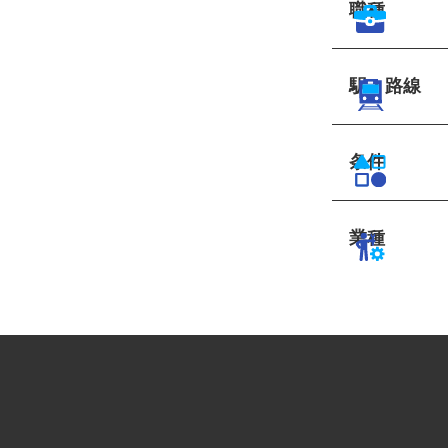
職種
駅・路線
条件
業種