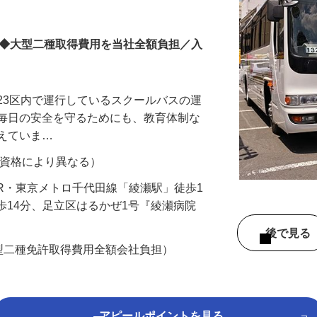
OK◆大型二種取得費用を当社全額負担／入
23区内で運行しているスクールバスの運
の毎日の安全を守るためにも、教育体制な
整えていま…
70円（資格により異なる）
2（JR・東京メトロ千代田線「綾瀬駅」徒歩1
徒歩14分、足立区はるかぜ1号『綾瀬病院
後で見
型二種免許取得費用全額会社負担）