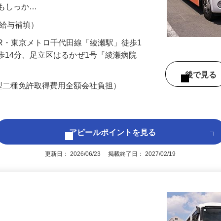
事を任されている信頼に応えるためにも、
ウもしっか…
間の給与補填）
2（JR・東京メトロ千代田線「綾瀬駅」徒歩1
徒歩14分、足立区はるかぜ1号『綾瀬病院
後で見
型二種免許取得費用全額会社負担）
アピールポイントを見る
更新日： 2026/06/23 掲載終了日： 2027/02/19