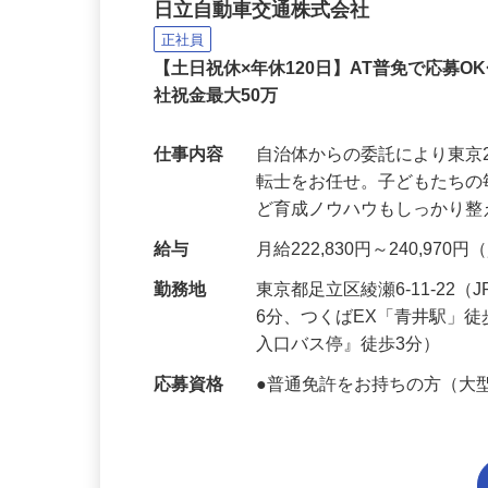
スクールバスの運転士
日立自動車交通株式会社
正社員
【土日祝休×年休120日】AT普免で応募
社祝金最大50万
仕事内容
自治体からの委託により東京
転士をお任せ。子どもたち
ど育成ノウハウもしっかり
給与
月給222,830円～240,9
勤務地
東京都足立区綾瀬6-11-2
6分、つくばEX「青井駅」
入口バス停』徒歩3分）
応募資格
●普通免許をお持ちの方（大