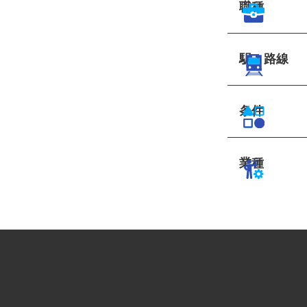
職種
駅・路線
条件
業種