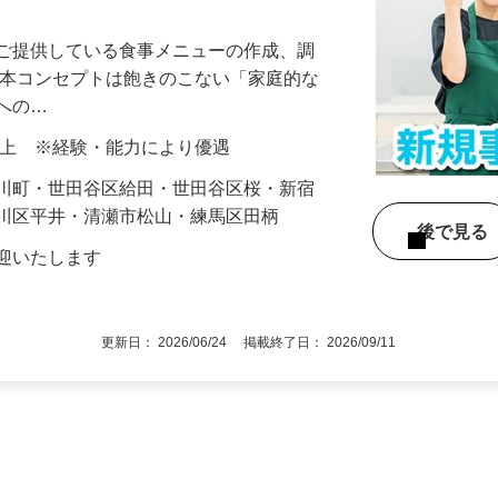
でご提供している食事メニューの作成、調
基本コンセプトは飽きのこない「家庭的な
方への…
00円以上 ※経験・能力により優遇
小川町・世田谷区給田・世田谷区桜・新宿
戸川区平井・清瀬市松山・練馬区田柄
後で見
歓迎いたします
更新日： 2026/06/24 掲載終了日： 2026/09/11