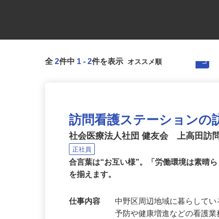
全
2
件中
1
-
2
件を表示
訪問看護ステーションの
社会医療法人社団 健友会 上高田訪
正社員
合言葉は“お互い様”。「労働環境は素晴
を揃えます。
仕事内容
中野区周辺地域に暮らして