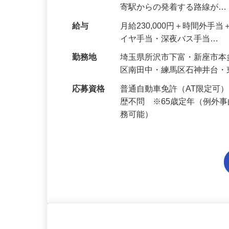
転業務、お客様対応をお願い
寄駅からの発着する路線が
給与
月給230,000円＋時間外
イヤ手当・深夜バス手当…
勤務地
埼玉県所沢市下富・新座市
区南田中・練馬区石神井台
応募資格
普通自動車免許（AT限定可
歴不問 ※65歳定年（例外
務可能）