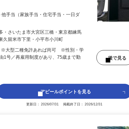
します。 【担当する路線】 各営業所の最
…
手当＋他手当（家族手当・住宅手当・一日ダ
本多・さいたま市大宮区三橋・東京都練馬
・東久留米市下里・小平市小川町
） ※大型二種免許あれば尚可 ※性別・学
事由1号／再雇用制度があり、75歳まで勤
後で見
アピールポイントを見る
更新日： 2026/07/31 掲載終了日： 2026/12/31