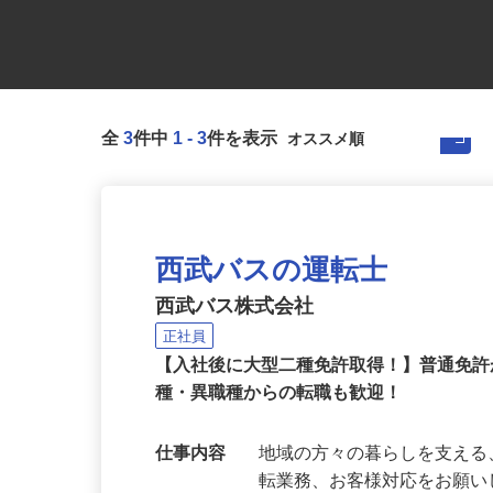
全
3
件中
1
-
3
件を表示
西武バスの運転士
西武バス株式会社
正社員
【入社後に大型二種免許取得！】普通免
種・異職種からの転職も歓迎！
仕事内容
地域の方々の暮らしを支え