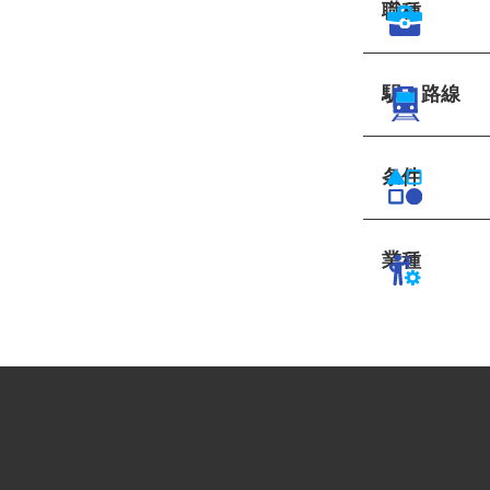
職種
駅・路線
条件
業種