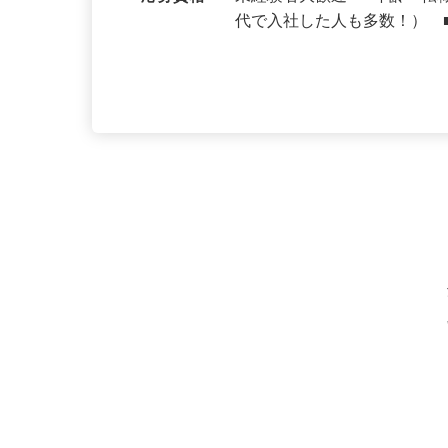
勤務地
東京都の「すき家」各店舗
応募資格
未経験者大歓迎 ■年齢・転
代で入社した人も多数！） 