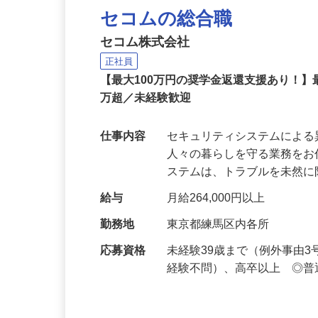
セコムの総合職
セコム株式会社
正社員
【最大100万円の奨学金返還支援あり！】
万超／未経験歓迎
仕事内容
セキュリティシステムによ
人々の暮らしを守る業務をお
ステムは、トラブルを未然
給与
月給264,000円以上
勤務地
東京都練馬区内各所
応募資格
未経験39歳まで（例外事由
経験不問）、高卒以上 ◎普