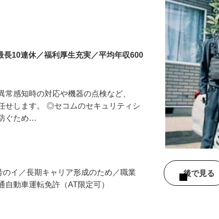
最長10連休／福利厚生充実／平均年収600
る異常感知時の対応や機器の点検など、
任せします。 ◎セコムのセキュリティシ
に防ぐため…
3号のイ／長期キャリア形成のため／職業
後で見
通自動車運転免許（AT限定可）