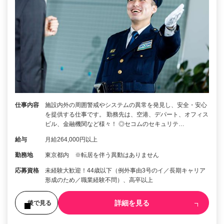
仕事内容
施設内外の周囲警戒やシステムの異常を発見し、安全・安心
を提供する仕事です。 勤務先は、空港、デパート、オフィス
ビル、金融機関など様々！ ◎セコムのセキュリテ…
給与
月給264,000円以上
勤務地
東京都内 ※転居を伴う異動はありません
応募資格
未経験大歓迎！44歳以下（例外事由3号のイ／長期キャリア
形成のため／職業経験不問）、高卒以上
詳細を見る
後で見る