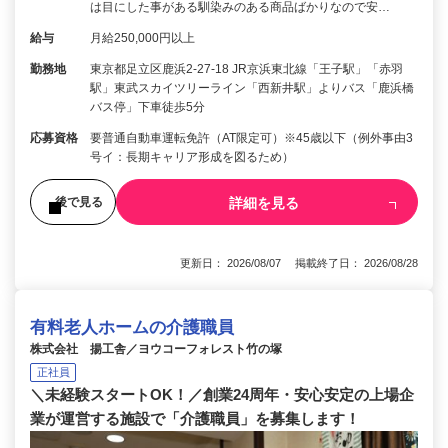
は目にした事がある馴染みのある商品ばかりなので安…
給与
月給250,000円以上
勤務地
東京都足立区鹿浜2-27-18 JR京浜東北線「王子駅」「赤羽
駅」東武スカイツリーライン「西新井駅」よりバス「鹿浜橋
バス停」下車徒歩5分
応募資格
要普通自動車運転免許（AT限定可）※45歳以下（例外事由3
号イ：長期キャリア形成を図るため）
詳細を見る
後で見る
更新日： 2026/08/07 掲載終了日： 2026/08/28
有料老人ホームの介護職員
株式会社 揚工舎／ヨウコーフォレスト竹の塚
正社員
＼未経験スタートOK！／創業24周年・安心安定の上場企
業が運営する施設で「介護職員」を募集します！