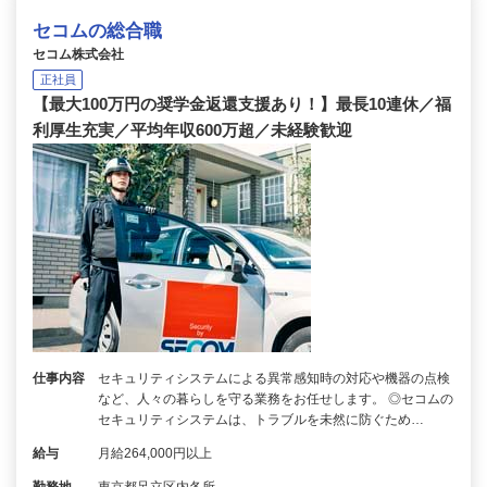
セコムの総合職
セコム株式会社
正社員
【最大100万円の奨学金返還支援あり！】最長10連休／福
利厚生充実／平均年収600万超／未経験歓迎
仕事内容
セキュリティシステムによる異常感知時の対応や機器の点検
など、人々の暮らしを守る業務をお任せします。 ◎セコムの
セキュリティシステムは、トラブルを未然に防ぐため…
給与
月給264,000円以上
勤務地
東京都足立区内各所