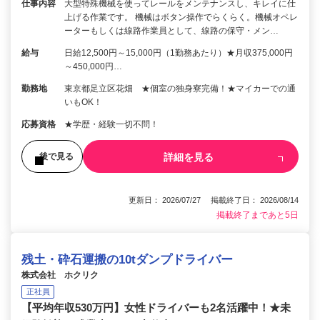
仕事内容
大型特殊機械を使ってレールをメンテナンスし、キレイに仕
上げる作業です。 機械はボタン操作でらくらく。機械オペレ
ーターもしくは線路作業員として、線路の保守・メン…
給与
日給12,500円～15,000円（1勤務あたり）★月収375,000円
～450,000円…
勤務地
東京都足立区花畑 ★個室の独身寮完備！★マイカーでの通
いもOK！
応募資格
★学歴・経験一切不問！
詳細を見る
後で見る
更新日： 2026/07/27 掲載終了日： 2026/08/14
掲載終了まであと5日
残土・砕石運搬の10tダンプドライバー
株式会社 ホクリク
正社員
【平均年収530万円】女性ドライバーも2名活躍中！★未