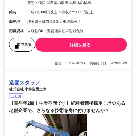
剪定・伐採 ◎農薬の散布 ◎植木の移植……
給与
日給12,000円以上 ※月収275,000円以上
勤務地
埼玉県三郷市栄3-3 ☆車通勤可！
応募資格
未経験OK！要普通自動車運転免許
詳細を見る
後で見る
更新日： 2026/07/14 掲載終了日： 2026/10/09
造園スタッフ
株式会社 小林造園土木
正社員
【賞与年2回！学歴不問です】経験者積極採用！歴史ある
老舗企業で、さらなる技術を身に付けませんか？