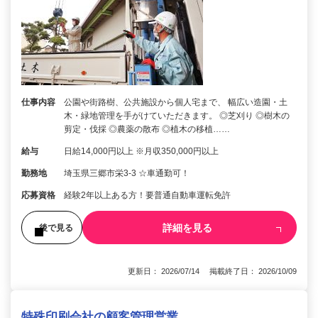
仕事内容
公園や街路樹、公共施設から個人宅まで、 幅広い造園・土
木・緑地管理を手がけていただきます。 ◎芝刈り ◎樹木の
剪定・伐採 ◎農薬の散布 ◎植木の移植……
給与
日給14,000円以上 ※月収350,000円以上
勤務地
埼玉県三郷市栄3-3 ☆車通勤可！
応募資格
経験2年以上ある方！要普通自動車運転免許
詳細を見る
後で見る
更新日： 2026/07/14 掲載終了日： 2026/10/09
特殊印刷会社の顧客管理営業