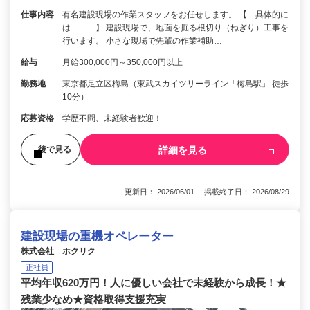
仕事内容
有名建設現場の作業スタッフをお任せします。 【 具体的に
は…… 】 建設現場で、地面を掘る根切り（ねぎり）工事を
行います。 小さな現場で先輩の作業補助…
給与
月給300,000円～350,000円以上
勤務地
東京都足立区梅島（東武スカイツリーライン「梅島駅」 徒歩
10分）
応募資格
学歴不問、未経験者歓迎！
詳細を見る
後で見る
更新日： 2026/06/01 掲載終了日： 2026/08/29
建設現場の重機オペレーター
株式会社 ホクリク
正社員
平均年収620万円！人に優しい会社で未経験から成長！★
残業少なめ★資格取得支援充実