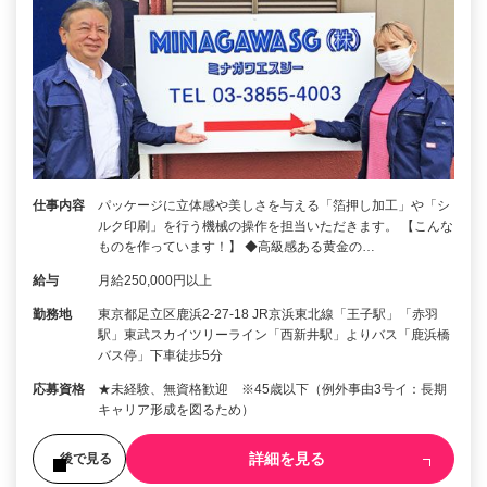
仕事内容
パッケージに立体感や美しさを与える「箔押し加工」や「シ
ルク印刷」を行う機械の操作を担当いただきます。 【こんな
ものを作っています！】 ◆高級感ある黄金の…
給与
月給250,000円以上
勤務地
東京都足立区鹿浜2-27-18 JR京浜東北線「王子駅」「赤羽
駅」東武スカイツリーライン「西新井駅」よりバス「鹿浜橋
バス停」下車徒歩5分
応募資格
★未経験、無資格歓迎 ※45歳以下（例外事由3号イ：長期
キャリア形成を図るため）
詳細を見る
後で見る