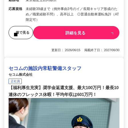
応募資格
未経験39歳まで（例外事由3号のイ／長期キャリア形成のた
め／職業経験不問）、高卒以上 ◎普通自動車運転免許（AT
限定可）
詳細を見る
後で見る
更新日： 2026/06/15 掲載終了日： 2027/06/30
セコムの施設内常駐警備スタッフ
セコム株式会社
正社員
【福利厚生充実】奨学金返還支援、最大100万円！最長10
連休のフレックス休暇！平均年収は601万円！