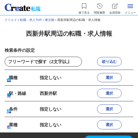
後で見る
閲覧履歴
会員登録
メニュー
クリエイト転職・求人TOP
＞
東京都
＞
西新井駅周辺の転職・求人情報
西新井駅周辺の転職・求人情報
検索条件の設定
絞り込む
職種
指定しない
選択
駅・路線
西新井駅
選択
条件
指定しない
選択
業種
指定しない
選択