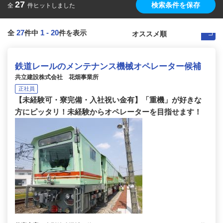
27
検索条件を保存
全
件ヒットしました
27
1
-
20
全
件中
件を表示
鉄道レールのメンテナンス機械オペレーター候補
共立建設株式会社 花畑事業所
正社員
【未経験可・寮完備・入社祝い金有】「重機」が好きな
方にピッタリ！未経験からオペレーターを目指せます！