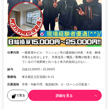
仕事内容
一般家屋やビル・マンション等の建築物の内装・木造・解体
作業をお任せします。 作業道具／機器／重機が物凄く進化し
ているので他業種と比べると体力的負担は少ない…
給与
日給15,000円～25,000円
勤務地
東京都足立区花畑1-6-13
応募資格
学歴・年齢不問、無資格OK、U・Iターンの方歓迎！
詳細を見る
後で見る