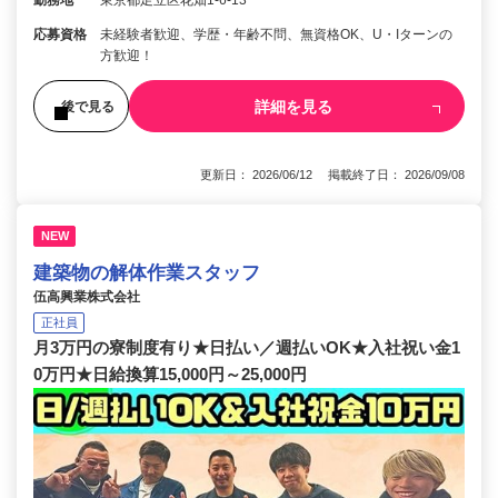
勤務地
東京都足立区花畑1-6-13
応募資格
未経験者歓迎、学歴・年齢不問、無資格OK、U・Iターンの
方歓迎！
詳細を見る
後で見る
更新日： 2026/06/12 掲載終了日： 2026/09/08
NEW
建築物の解体作業スタッフ
伍高興業株式会社
正社員
月3万円の寮制度有り★日払い／週払いOK★入社祝い金1
0万円★日給換算15,000円～25,000円