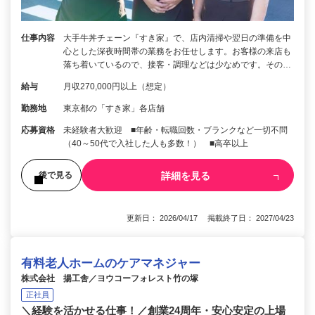
仕事内容
大手牛丼チェーン『すき家』で、店内清掃や翌日の準備を中
心とした深夜時間帯の業務をお任せします。お客様の来店も
落ち着いているので、接客・調理などは少なめです。その…
給与
月収270,000円以上（想定）
勤務地
東京都の「すき家」各店舗
応募資格
未経験者大歓迎 ■年齢・転職回数・ブランクなど一切不問
（40～50代で入社した人も多数！） ■高卒以上
詳細を見る
後で見る
更新日： 2026/04/17 掲載終了日： 2027/04/23
有料老人ホームのケアマネジャー
株式会社 揚工舎／ヨウコーフォレスト竹の塚
正社員
＼経験を活かせる仕事！／創業24周年・安心安定の上場