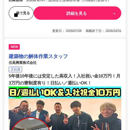
応募資格
未経験者OK！認知症介護基礎研修（入職後の受講可）
詳細を見る
後で見る
更新日： 2026/07/28 掲載終了日： 2026/10/31
NEW
建築物の解体作業スタッフ
伍高興業株式会社
正社員
5年後10年後には安定した高収入！入社祝い金10万円！月
3万円の寮制度有り！日払い／週払いOK！