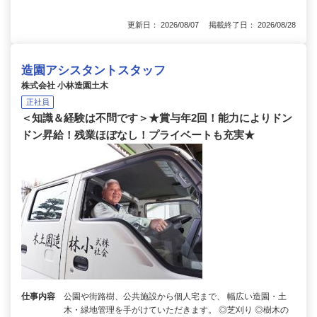
更新日： 2026/08/07 掲載終了日： 2026/08/28
造園アシスタントスタッフ
株式会社 小林造園土木
正社員
＜知識＆経験は不問です＞★賞与年2回！能力によりドン
ドン昇給！残業ほぼなし！プライベートも充実★
仕事内容
公園や街路樹、公共施設から個人宅まで、 幅広い造園・土
木・緑地管理を手がけていただきます。 ◎芝刈り ◎樹木の