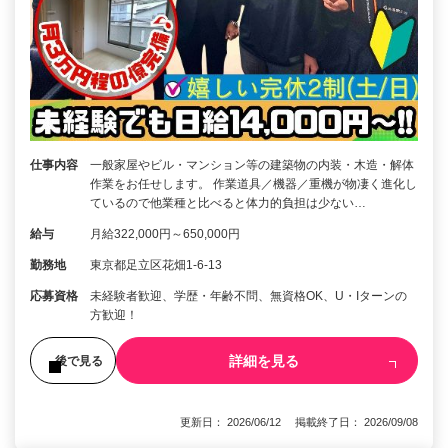
仕事内容
一般家屋やビル・マンション等の建築物の内装・木造・解体
作業をお任せします。 作業道具／機器／重機が物凄く進化し
ているので他業種と比べると体力的負担は少ない…
給与
月給322,000円～650,000円
勤務地
東京都足立区花畑1-6-13
応募資格
未経験者歓迎、学歴・年齢不問、無資格OK、U・Iターンの
方歓迎！
詳細を見る
後で見る
更新日： 2026/06/12 掲載終了日： 2026/09/08