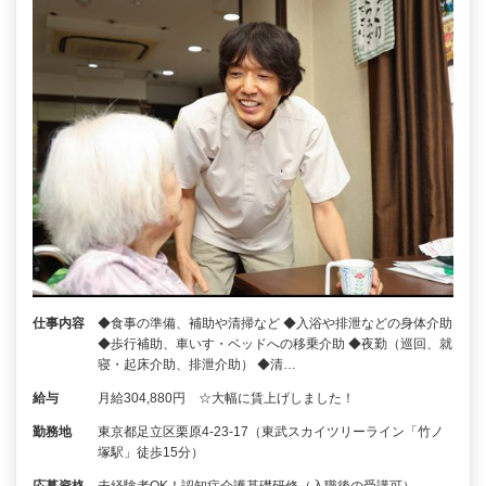
仕事内容
◆食事の準備、補助や清掃など ◆入浴や排泄などの身体介助
◆歩行補助、車いす・ベッドへの移乗介助 ◆夜勤（巡回、就
寝・起床介助、排泄介助） ◆清…
給与
月給304,880円 ☆大幅に賃上げしました！
勤務地
東京都足立区栗原4-23-17（東武スカイツリーライン「竹ノ
塚駅」徒歩15分）