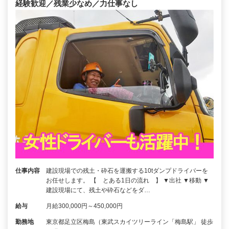
経験歓迎／残業少なめ／力仕事なし
仕事内容
建設現場での残土・砕石を運搬する10tダンプドライバーを
お任せします。 【 とある1日の流れ 】 ▼出社 ▼移動 ▼
建設現場にて、残土や砕石などをダ…
給与
月給300,000円～450,000円
勤務地
東京都足立区梅島（東武スカイツリーライン「梅島駅」 徒歩