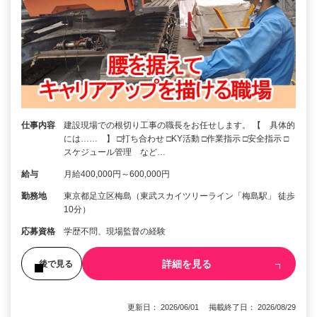
仕事内容
建設現場での根切り工事の職長をお任せします。 【 具体的
には…… 】 □打ち合わせ □KY活動 □作業指示 □安全指示 □
スケジュール管理 など…
給与
月給400,000円～600,000円
勤務地
東京都足立区梅島（東武スカイツリーライン「梅島駅」 徒歩
10分）
応募資格
学歴不問、現場監督の経験
詳細を見る
後で見る
更新日： 2026/06/01 掲載終了日： 2026/08/29