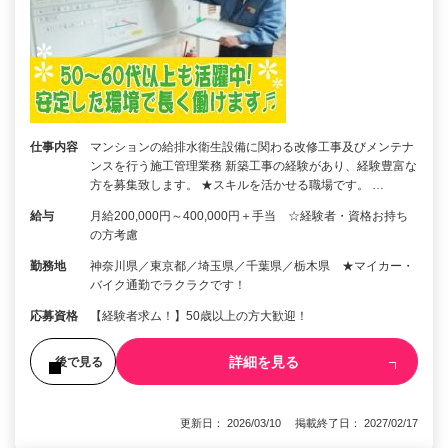
仕事内容
マンションの給排水衛生設備に関わる改修工事及びメンテナ
ンスを行う施工管理業務 新築工事の経験があり、経験豊富な
方を募集致します。 ★スキルを活かせる職場です。 …
給与
月給200,000円～400,000円＋手当 ☆経験者・資格お持ち
の方考慮
勤務地
神奈川県／東京都／埼玉県／千葉県／栃木県 ★マイカー・
バイク通勤でラクラクです！
応募資格
【経験者求ム！】50歳以上の方大歓迎！
詳細を見る
後で見る
更新日： 2026/03/10 掲載終了日： 2027/02/17