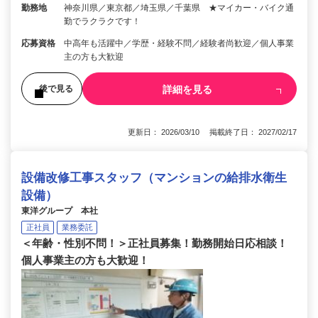
勤務地
神奈川県／東京都／埼玉県／千葉県 ★マイカー・バイク通
勤でラクラクです！
応募資格
中高年も活躍中／学歴・経験不問／経験者尚歓迎／個人事業
主の方も大歓迎
詳細を見る
後で見る
更新日： 2026/03/10 掲載終了日： 2027/02/17
設備改修工事スタッフ（マンションの給排水衛生
設備）
東洋グループ 本社
正社員
業務委託
＜年齢・性別不問！＞正社員募集！勤務開始日応相談！
個人事業主の方も大歓迎！