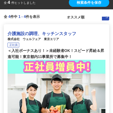
4
検索条件を保存
全
件ヒットしました
4
1
-
4
全
件中
件を表示
介護施設の調理、キッチンスタッフ
株式会社 ウェルフェア 東京エリア
正社員
＜入社ボーナスあり！＞未経験者OK！スピード昇給＆昇
進可能！東京都内11事業所で募集中！