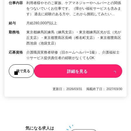
仕事内容
利用者様やそのご家族、ケアマネジャーやヘルパーとの関係
をつないでいくお仕事です。（障がい福祉サービスも含みま
す） 過去に経験のある方や、これから挑戦してみたい…
給与
月給280,000円以上
勤務地
東京都練馬区練馬（練馬支店）・東京都練馬区光が丘（光が
丘支店）・東京都豊島区長崎（椎名町支店）・東京都豊島区
西池袋（池袋支店）
応募資格
介護職員実務者研修（旧ホームヘルパー1級）、介護福祉士
☆サービス提供責任者の経験がなくてもOK
詳細を見る
後で見る
更新日： 2026/03/31 掲載終了日： 2027/03/30
1
気になる求人は