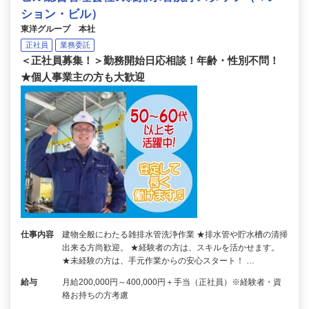
ション・ビル）
東洋グループ 本社
正社員
業務委託
＜正社員募集！＞勤務開始日応相談！年齢・性別不問！
★個人事業主の方も大歓迎
仕事内容
建物全般にわたる雑排水管洗浄作業 ★排水管や貯水槽の清掃
出来る方尚歓迎。 ★経験者の方は、スキルを活かせます。
★未経験の方は、手元作業からの安心スタート！ …
給与
月給200,000円～400,000円＋手当（正社員）※経験者・資
格お持ちの方考慮