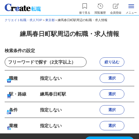
後で見る
閲覧履歴
会員登録
メニュー
クリエイト転職・求人TOP
＞
東京都
＞
練馬春日町駅周辺の転職・求人情報
練馬春日町駅周辺の転職・求人情報
検索条件の設定
絞り込む
職種
指定しない
選択
駅・路線
練馬春日町駅
選択
条件
指定しない
選択
業種
指定しない
選択