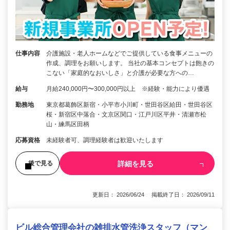
仕事内容
介護施設・老人ホームなどでご提供している食事メニューの
作成、調理をお願いします。 当社の基本コンセプトは飽きの
こない「家庭的なおいしさ」と介護が必要な方への…
給与
月給240,000円〜300,000円以上 ※経験・能力により優遇
勤務地
東京都葛飾区新宿・小平市小川町・世田谷区給田・世田谷区
桜・新宿区中落合・文京区関口・江戸川区平井・清瀬市松
山・練馬区田柄
応募資格
未経験者可、調理経験者は歓迎いたします
詳細を見る
後で見る
更新日： 2026/06/24 掲載終了日： 2026/09/11
ビル総合管理会社の雑排水管洗浄スタッフ（マン