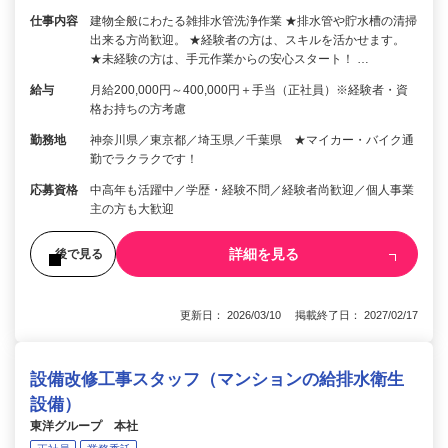
仕事内容
建物全般にわたる雑排水管洗浄作業 ★排水管や貯水槽の清掃
出来る方尚歓迎。 ★経験者の方は、スキルを活かせます。
★未経験の方は、手元作業からの安心スタート！ …
給与
月給200,000円～400,000円＋手当（正社員）※経験者・資
格お持ちの方考慮
勤務地
神奈川県／東京都／埼玉県／千葉県 ★マイカー・バイク通
勤でラクラクです！
応募資格
中高年も活躍中／学歴・経験不問／経験者尚歓迎／個人事業
主の方も大歓迎
詳細を見る
後で見る
更新日： 2026/03/10 掲載終了日： 2027/02/17
設備改修工事スタッフ（マンションの給排水衛生
設備）
東洋グループ 本社