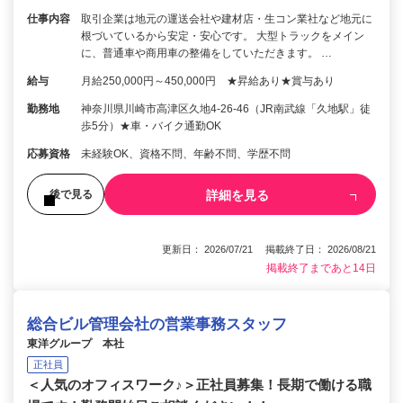
仕事内容
取引企業は地元の運送会社や建材店・生コン業社など地元に
根づいているから安定・安心です。 大型トラックをメイン
に、普通車や商用車の整備をしていただきます。 …
給与
月給250,000円～450,000円 ★昇給あり★賞与あり
勤務地
神奈川県川崎市高津区久地4-26-46（JR南武線「久地駅」徒
歩5分）★車・バイク通勤OK
応募資格
未経験OK、資格不問、年齢不問、学歴不問
詳細を見る
後で見る
更新日： 2026/07/21 掲載終了日： 2026/08/21
掲載終了まであと14日
総合ビル管理会社の営業事務スタッフ
東洋グループ 本社
正社員
＜人気のオフィスワーク♪＞正社員募集！長期で働ける職