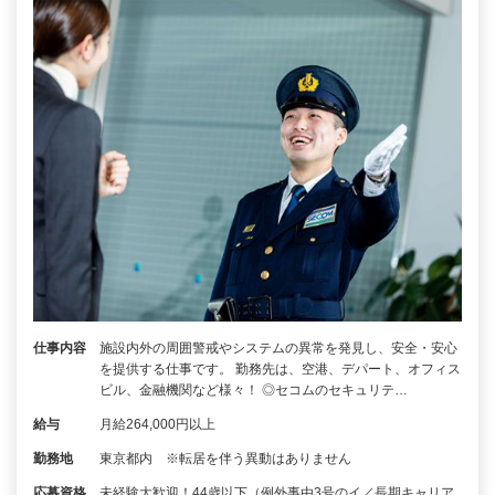
仕事内容
施設内外の周囲警戒やシステムの異常を発見し、安全・安心
を提供する仕事です。 勤務先は、空港、デパート、オフィス
ビル、金融機関など様々！ ◎セコムのセキュリテ…
給与
月給264,000円以上
勤務地
東京都内 ※転居を伴う異動はありません
応募資格
未経験大歓迎！44歳以下（例外事由3号のイ／長期キャリア