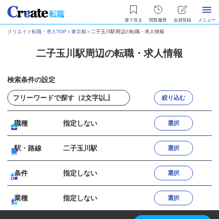
後で見る
閲覧履歴
会員登録
メニュー
クリエイト転職・求人TOP
＞
東京都
＞
二子玉川駅周辺の転職・求人情報
二子玉川駅周辺の転職・求人情報
検索条件の設定
絞り込む
職種
指定しない
選択
駅・路線
二子玉川駅
選択
条件
指定しない
選択
業種
指定しない
選択