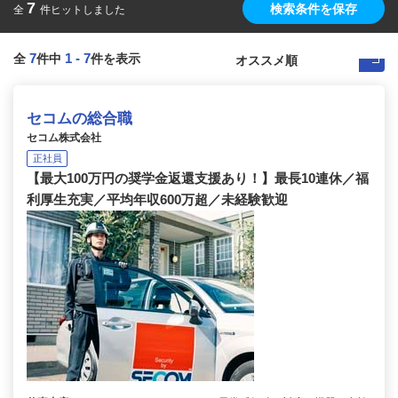
7
検索条件を保存
全
件ヒットしました
7
1
-
7
全
件中
件を表示
セコムの総合職
セコム株式会社
正社員
【最大100万円の奨学金返還支援あり！】最長10連休／福
利厚生充実／平均年収600万超／未経験歓迎