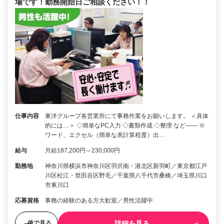
場です！勤務開始日ご相談ください！！
仕事内容
東洋グループ各営業所にて事務作業をお願いします。 ＜具体
的には…＞ ◇簡単なPC入力 ◇書類作成 ◇整理 など―― ※
ワード、エクセル（簡単な表計算程度）出…
給与
月給187,200円～230,000円
勤務地
神奈川県横浜市神奈川区羽沢南・港北区新羽町／東京都江戸
川区松江・世田谷区野毛／千葉県八千代市桑橋／埼玉県川口
市東川口
応募資格
事務の経験のある方大歓迎／男性活躍中
詳細を見る
後で見る