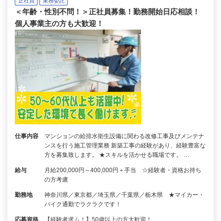
正社員
業務委託
＜年齢・性別不問！＞正社員募集！勤務開始日応相談！
個人事業主の方も大歓迎！
仕事内容
マンションの給排水衛生設備に関わる改修工事及びメンテナ
ンスを行う施工管理業務 新築工事の経験があり、経験豊富な
方を募集致します。 ★スキルを活かせる職場です。 …
給与
月給200,000円～400,000円＋手当 ☆経験者・資格お持ち
の方考慮
勤務地
神奈川県／東京都／埼玉県／千葉県／栃木県 ★マイカー・
バイク通勤でラクラクです！
応募資格
【経験者求ム！】50歳以上の方大歓迎！