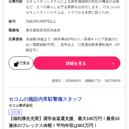
仕事内容
セキュリティシステムによる異常感知時の対応や機器の点検
など、人々の暮らしを守る業務をお任せします。 ◎セコムの
セキュリティシステムは、トラブルを未然に防ぐため…
給与
月給264,000円以上
勤務地
東京都世田谷区内各所
応募資格
未経験39歳まで（例外事由3号のイ／長期キャリア形成のた
め／職業経験不問）、高卒以上 ◎普通自動車運転免許（AT
限定可）
詳細を見る
後で見る
更新日： 2026/06/15 掲載終了日： 2027/06/30
セコムの施設内常駐警備スタッフ
セコム株式会社
正社員
【福利厚生充実】奨学金返還支援、最大100万円！最長10
連休のフレックス休暇！平均年収は601万円！