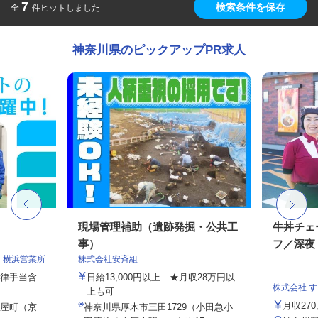
7
検索条件を保存
全
件ヒットしました
神奈川県のピックアップPR求人
現場管理補助（遺跡発掘・公共工
牛丼チェ
事）
フ／深夜
 横浜営業所
株式会社安斉組
一律手当含
日給13,000円以上 ★月収28万円以
株式会社 
上も可
月収27
守屋町（京
神奈川県厚木市三田1729（小田急小