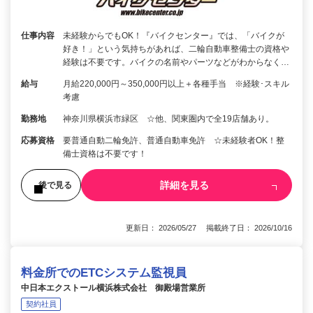
仕事内容
未経験からでもOK！『バイクセンター』では、「バイクが
好き！」という気持ちがあれば、二輪自動車整備士の資格や
経験は不要です。バイクの名前やパーツなどがわからなく…
給与
月給220,000円～350,000円以上＋各種手当 ※経験･スキル
考慮
勤務地
神奈川県横浜市緑区 ☆他、関東圏内で全19店舗あり。
応募資格
要普通自動二輪免許、普通自動車免許 ☆未経験者OK！整
備士資格は不要です！
詳細を見る
後で見る
更新日： 2026/05/27 掲載終了日： 2026/10/16
料金所でのETCシステム監視員
中日本エクストール横浜株式会社 御殿場営業所
契約社員