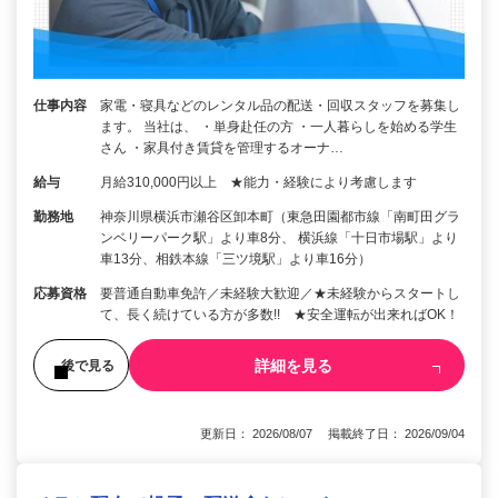
仕事内容
家電・寝具などのレンタル品の配送・回収スタッフを募集し
ます。 当社は、 ・単身赴任の方 ・一人暮らしを始める学生
さん ・家具付き賃貸を管理するオーナ…
給与
月給310,000円以上 ★能力・経験により考慮します
勤務地
神奈川県横浜市瀬谷区卸本町（東急田園都市線「南町田グラ
ンベリーパーク駅」より車8分、 横浜線「十日市場駅」より
車13分、相鉄本線「三ツ境駅」より車16分）
応募資格
要普通自動車免許／未経験大歓迎／★未経験からスタートし
て、長く続けている方が多数!! ★安全運転が出来ればOK！
詳細を見る
後で見る
更新日： 2026/08/07 掲載終了日： 2026/09/04