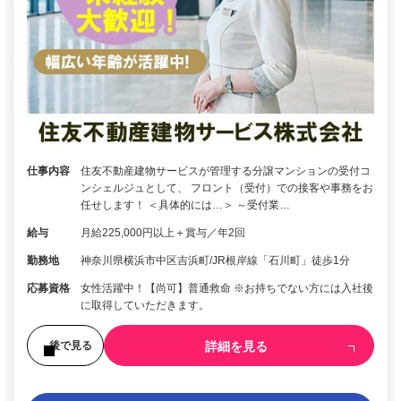
仕事内容
住友不動産建物サービスが管理する分譲マンションの受付コ
ンシェルジュとして、 フロント（受付）での接客や事務をお
任せします！ ＜具体的には…＞ ～受付業…
給与
月給225,000円以上＋賞与／年2回
勤務地
神奈川県横浜市中区吉浜町/JR根岸線「石川町」徒歩1分
応募資格
女性活躍中！【尚可】普通救命 ※お持ちでない方には入社後
に取得していただきます。
詳細を見る
後で見る