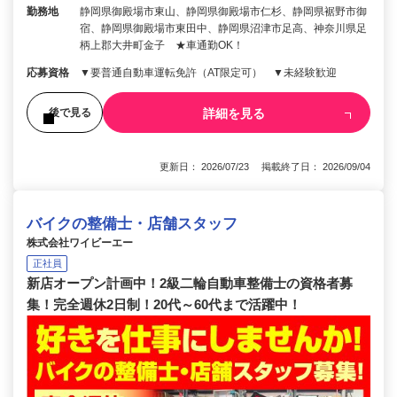
勤務地
静岡県御殿場市東山、静岡県御殿場市仁杉、静岡県裾野市御
宿、静岡県御殿場市東田中、静岡県沼津市足高、神奈川県足
柄上郡大井町金子 ★車通勤OK！
応募資格
▼要普通自動車運転免許（AT限定可） ▼未経験歓迎
詳細を見る
後で見る
更新日： 2026/07/23 掲載終了日： 2026/09/04
バイクの整備士・店舗スタッフ
株式会社ワイビーエー
正社員
新店オープン計画中！2級二輪自動車整備士の資格者募
集！完全週休2日制！20代～60代まで活躍中！