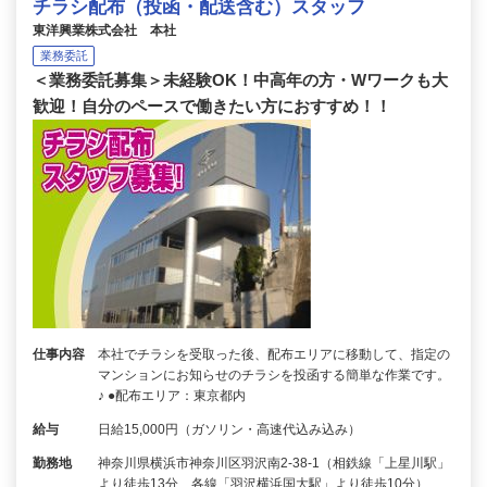
チラシ配布（投函・配送含む）スタッフ
東洋興業株式会社 本社
業務委託
＜業務委託募集＞未経験OK！中高年の方・Wワークも大
歓迎！自分のペースで働きたい方におすすめ！！
仕事内容
本社でチラシを受取った後、配布エリアに移動して、指定の
マンションにお知らせのチラシを投函する簡単な作業です。
♪ ●配布エリア：東京都内
給与
日給15,000円（ガソリン・高速代込み込み）
勤務地
神奈川県横浜市神奈川区羽沢南2-38-1（相鉄線「上星川駅」
より徒歩13分、各線「羽沢横浜国大駅」より徒歩10分）