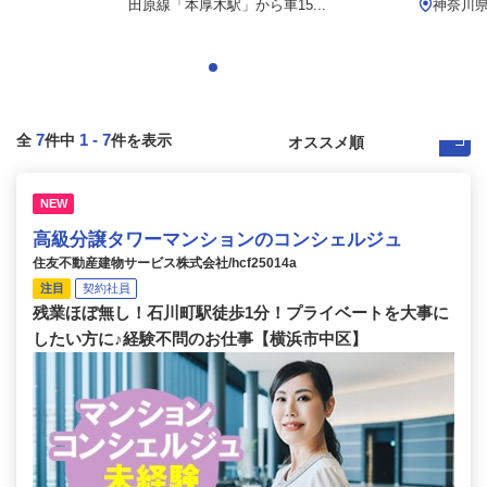
）
田原線「本厚木駅」から車15...
神奈川
7
1
-
7
全
件中
件を表示
NEW
高級分譲タワーマンションのコンシェルジュ
住友不動産建物サービス株式会社/hcf25014a
注目
契約社員
残業ほぼ無し！石川町駅徒歩1分！プライベートを大事に
したい方に♪経験不問のお仕事【横浜市中区】