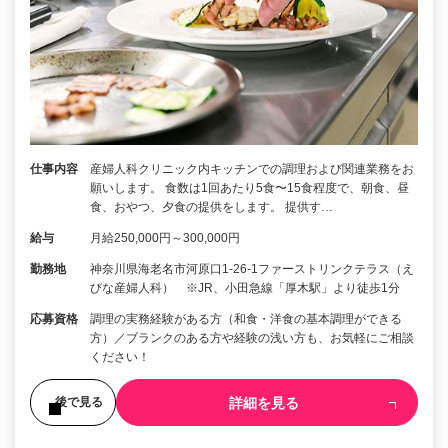
仕事内容
産婦人科クリニック内キッチンでの調理および関連業務をお
願いします。 食数は1回あたり5食〜15食程度で、朝食、昼
食、おやつ、夕食の提供をします。 提供す…
給与
月給250,000円～300,000円
勤務地
神奈川県海老名市河原口1-26-1ファーストリンクテラス（え
びな産婦人科） ※JR、小田急線「厚木駅」より徒歩1分
応募資格
調理の実務経験がある方（和食・洋食の基本調理ができる
方）／ブランクのある方や経験の浅い方も、お気軽にご相談
ください！
詳細を見る
後で見る