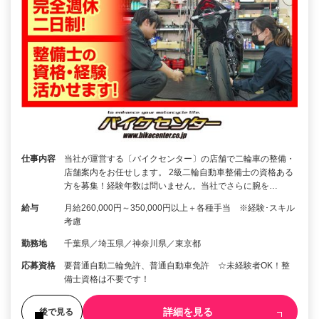
仕事内容
当社が運営する〔バイクセンター〕の店舗で二輪車の整備・
店舗案内をお任せします。 2級二輪自動車整備士の資格ある
方を募集！経験年数は問いません。当社でさらに腕を…
給与
月給260,000円～350,000円以上＋各種手当 ※経験･スキル
考慮
勤務地
千葉県／埼玉県／神奈川県／東京都
応募資格
要普通自動二輪免許、普通自動車免許 ☆未経験者OK！整
備士資格は不要です！
詳細を見る
後で見る