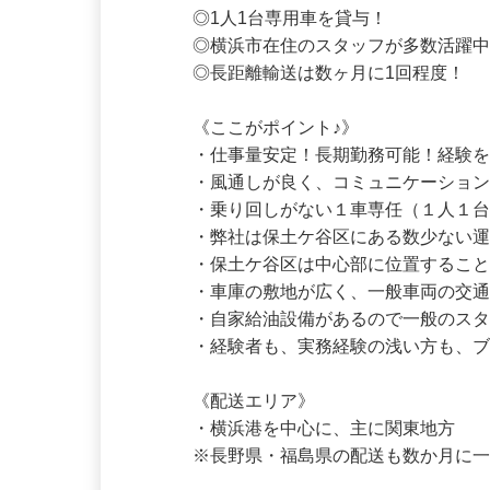
◎手作業での積み下ろしナシ！

◎1人1台専用車を貸与！

◎横浜市在住のスタッフが多数活躍中
◎長距離輸送は数ヶ月に1回程度！

《ここがポイント♪》

・仕事量安定！長期勤務可能！経験を
・風通しが良く、コミュニケーション
・乗り回しがない１車専任（１人１台
・弊社は保土ケ谷区にある数少ない運
・保土ケ谷区は中心部に位置するこ
・車庫の敷地が広く、一般車両の交通
・自家給油設備があるので一般のスタ
・経験者も、実務経験の浅い方も、
《配送エリア》

・横浜港を中心に、主に関東地方
