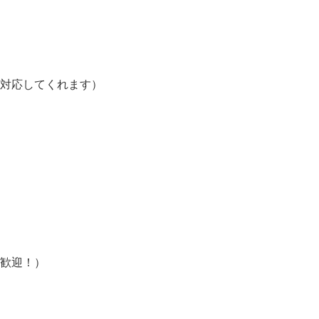
度あり

対応してくれます）

歓迎！）
