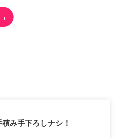
！手積み手下ろしナシ！