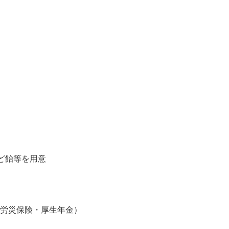
問 ■30代～50代活躍中！ ■ブランクOK ■経験者大歓迎
ど飴等を用意
