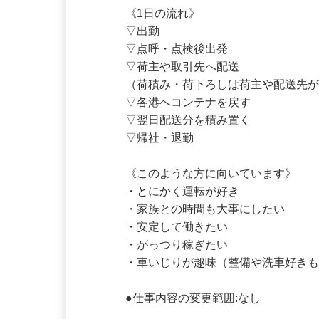
※長野県・福島県の配送も数か月に一
《1日の流れ》

▽出勤

▽点呼・点検後出発

▽荷主や取引先へ配送

（荷積み・荷下ろしは荷主や配送先が
▽各港へコンテナを戻す

▽翌日配送分を積み置く

▽帰社・退勤

《このような方に向いています》

・とにかく運転が好き

・家族との時間も大事にしたい

・安定して働きたい

・がっつり稼ぎたい

・車いじりが趣味（整備や洗車好きも