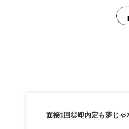
面接1回◎即内定も夢じ