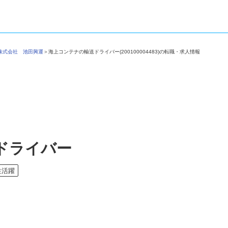
＞
株式会社 池田興運
＞
海上コンテナの輸送ドライバー(200100004483)の転職・求人情報
ドライバー
性活躍