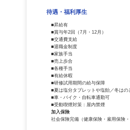
■要大型けん引免許 ■学歴・経験不
待遇・福利厚生
■昇給有

■賞与年2回（7月・12月）

■交通費支給

■退職金制度

■家族手当

■売上歩合

■各種手当

■有給休暇

■研修試用期間の給与保障

■夏は塩分タブレットや塩飴／冬はの
■車・バイク・自転車通勤可

■受動喫煙対策：屋内禁煙
加入保険