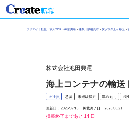
クリエイト転職・求人TOP
＞
神奈川県
＞
神奈川県横浜市
＞
横浜市保土ケ谷区
株式会社池田興運
海上コンテナの輸送
正社員
急募
未経験歓迎
車通勤可
男
更新日： 2026/07/16 掲載終了日： 2026/08/21
掲載終了まであと 14 日