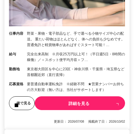
仕事内容
野菜・果物・電子部品など、手で運べる小物サイズ中心の配
送。 重たい荷物はほとんどなく、体への負担も少なめです。
普通免許と軽貨物車があればすぐスタート可能！…
給与
完全出来高制 ※月収25万円以上可！（平日週5日・8時間の
稼働）／＜スポット便平均月収＞フ…
勤務地
東京都大田区を中心に23区・神奈川県・千葉県・埼玉県など
首都圏近郊（直行直帰）
応募資格
要普通自動車運転免許 ※経験不問 ★営業ナンバーお持ち
の方大歓迎（無い方は、当社がサポートします）
詳細を見る
後で見る
更新日： 2026/07/08 掲載終了日： 2026/10/02