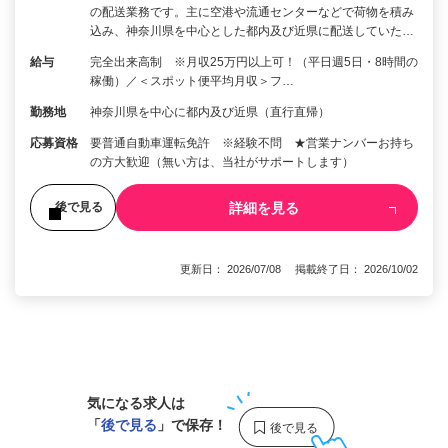
の配送業務です。主に空港や流通センターなどで荷物を積み
込み、神奈川県を中心とした都内及び近県に配送していた…
給与
完全出来高制 ※月収25万円以上可！（平日週5日・8時間の
稼働）／＜スポット便平均月収＞フ…
勤務地
神奈川県を中心に都内及び近県（直行直帰）
応募資格
要普通自動車運転免許 ※経験不問 ★営業ナンバーお持ち
の方大歓迎（無い方は、当社がサポートします）
詳細を見る
後で見る
更新日： 2026/07/08 掲載終了日： 2026/10/02
1
気になる求人は
「
後で見る
」で保存！