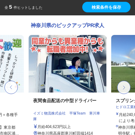
5
検索条件を保存
全
件ヒットしました
神奈川県のピックアップPR求人
夜間食品配送の中型ドライバー
スプリン
ヒドロ工業
イズミ物流株式会社 平塚Team 寒川車
00円＋各種手
月給24
庫
により考
月給404,623円以上
】東京都
神奈川県横
南区浦...
神奈川県高座郡寒川町田端1414
明寺駅」徒