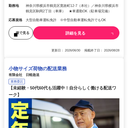
勤務地
神奈川県横浜市鶴見区寛政町12-7（本社）／神奈川県横浜市
鶴見区駒岡2丁目（車庫） ★車通勤OK（駐車場完備）
応募資格
大型自動車運転免許 ※中型自動車運転免許でもOK
詳細を見る
後で見る
更新日： 2026/06/30 掲載終了日： 2026/08/28
小物サイズ荷物の配送業務
有限会社 日軽急送
業務委託
【未経験・50代60代も活躍中！自分らしく働ける配送ワ
ーク】