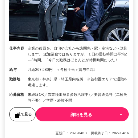
仕事内容
企業の役員を、自宅や会社から訪問先・駅・空港などへ送迎
します。 送迎業務ではありますが、１日の運転時間は平均2
～3時間。「今日の勤務はほとんどが待機時間だった！…
給与
月給267,580円 ＋各種手当＋賞与年2回
勤務地
東京都・神奈川県・埼玉県内各所 ※首都圏エリアで通勤を
考慮します。
応募資格
未経験OK／異業種出身者多数活躍中♪／要普通免許（二種免
許不要）／学歴・経験不問
詳細を見る
後で見る
更新日： 2026/04/10 掲載終了日： 2027/04/16