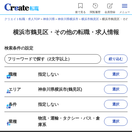
後で見る
閲覧履歴
会員登録
メニュー
クリエイト転職・求人TOP
＞
神奈川県
＞
神奈川県横浜市
＞
横浜市鶴見区
＞
横浜市鶴見区・その他
横浜市鶴見区・その他の転職・求人情報
検索条件の設定
絞り込む
職種
指定しない
選択
エリア
神奈川県横浜市(鶴見区)
選択
条件
指定しない
選択
物流・運輸・タクシー・バス・倉
業種
選択
庫系