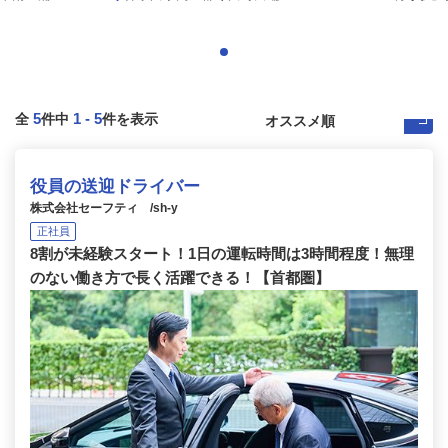
5
1
-
5
全
件中
件を表示
役員の送迎ドライバー
株式会社セーフティ /sh-y
正社員
8割が未経験スタート！1日の運転時間は3時間程度！無理
のない働き方で長く活躍できる！【首都圏】