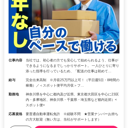
仕事内容
当社では、初心者の方でも安心して始められるよう、仕事が
できるようになるまでしっかりサポート。 一人ひとりに寄り
添った指導を行っているため、「配送の仕事は初めて…
給与
完全出来高制 ※月収25万円以上可！（平日週5日・8時間の
稼働）／＜スポット便平均月収＞フ…
勤務地
神奈川県を中心に都内及び近県、東京都大田区を中心に23区
内・多摩地区、神奈川県・千葉県・埼玉県など都内近郊）<
スポット便>
応募資格
要普通自動車運転免許 ※経験不問 ★営業ナンバーお持ち
の方大歓迎（無い方は、当社がサポートします）