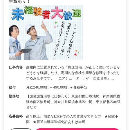
手当あり！
仕事内容
建物内に設置されている「搬送設備」が正しく動いているか
どうかを確認したり、定期的な点検や簡単な修理を行ったり
するお仕事です。 「エアシューター」や「自走台車」…
給与
月給246,000円～490,000円＋各種手当
勤務地
【設備設置現場は日替わり】東京都世田谷池尻、神奈川県横
浜市南区浦舟町、神奈川県横浜市旭区中尾、東京都北区赤羽
台など
応募資格
高卒以上、簡単なExcelでの入力作業ができる方 ★経験不
問 ★普通自動車運転免許あれば尚可