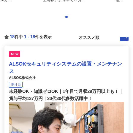
18
1
-
18
全
件中
件を表示
NEW
ALSOKセキュリティシステムの設置・メンテナン
ス
ALSOK株式会社
正社員
未経験OK・知識ゼロOK｜1年目で月収29万円以上も！｜
賞与平均137万円｜20代30代多数活躍中！