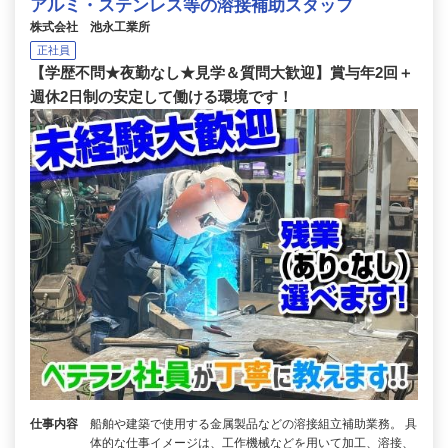
アルミ・ステンレス等の溶接補助スタッフ
株式会社 池永工業所
正社員
【学歴不問★夜勤なし★見学＆質問大歓迎】賞与年2回＋
週休2日制の安定して働ける環境です！
仕事内容
船舶や建築で使用する金属製品などの溶接組立補助業務。 具
体的な仕事イメージは、工作機械などを用いて加工、溶接、