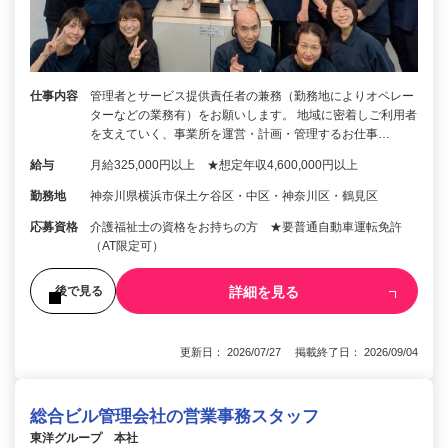
仕事内容
管理者とサービス提供責任者の兼務（勤務地によりオペレー
ターなどの業務有）をお願いします。 地域に密着しご利用者
を支えていく、事業所を運営・計画・管理するお仕事…
給与
月給325,000円以上 ★想定年収4,600,000円以上
勤務地
神奈川県横浜市保土ケ谷区・中区・神奈川区・鶴見区
応募資格
介護福祉士の資格をお持ちの方 ★要普通自動車運転免許
（AT限定可）
詳細を見る
後で見る
更新日： 2026/07/27 掲載終了日： 2026/09/04
総合ビル管理会社の営業事務スタッフ
東洋グループ 本社