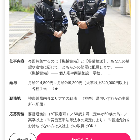
仕事内容
今回募集するのは【機械警備】と【警備輸送】。あなたの希
望や適性に応じて、どちらかの部署に配属します。 ――
《機械警備》―― 個人宅や商業施設、学校、一…
給与
月給214,800円～月給249,200円（大卒以上240,000円以上）
＋各種手当 《★…
勤務地
神奈川県内各エリアでの勤務 （神奈川県内いずれかの事業
所へ配属）
応募資格
要普通免許（AT限定可）／60歳未満（定年が60歳の為）／
高卒以上（※労働基準法等法令の規定により） ※普通免許を
お持ちでない方は入社までの取得でOK！