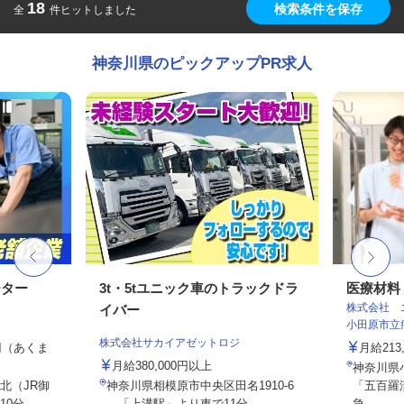
18
検索条件を保存
全
件ヒットしました
神奈川県のピックアップPR求人
ーター
3t・5tユニック車のトラックドラ
医療材料
株式会社 
イバー
小田原市立
株式会社サカイアゼットロジ
0円（あくま
月給213
月給380,000円以上
神奈川県
北（JR御
神奈川県相模原市中央区田名1910-6
「五百羅
分...
「上溝駅」より車で11分...
急...