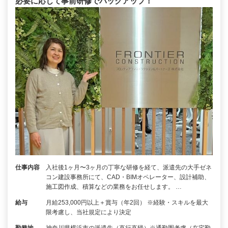
必要に応じて事前研修でバックアップ！
仕事内容
入社後1ヶ月〜3ヶ月の丁寧な研修を経て、派遣先の大手ゼネ
コン建設事務所にて、CAD・BIMオペレーター、設計補助、
施工図作成、積算などの業務をお任せします。 …
給与
月給253,000円以上＋賞与（年2回） ※経験・スキルを最大
限考慮し、当社規定により決定