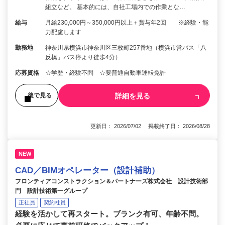
組立など。 基本的には、自社工場内での作業とな…
給与
月給230,000円～350,000円以上＋賞与年2回 ※経験・能
力配慮します
勤務地
神奈川県横浜市神奈川区三枚町257番地（横浜市営バス「八
反橋」バス停より徒歩4分）
応募資格
☆学歴・経験不問 ☆要普通自動車運転免許
詳細を見る
後で見る
更新日： 2026/07/02 掲載終了日： 2026/08/28
NEW
CAD／BIMオペレーター（設計補助）
フロンティアコンストラクション＆パートナーズ株式会社 設計技術部
門 設計技術第一グループ
正社員
契約社員
経験を活かして再スタート。ブランク有可、年齢不問。