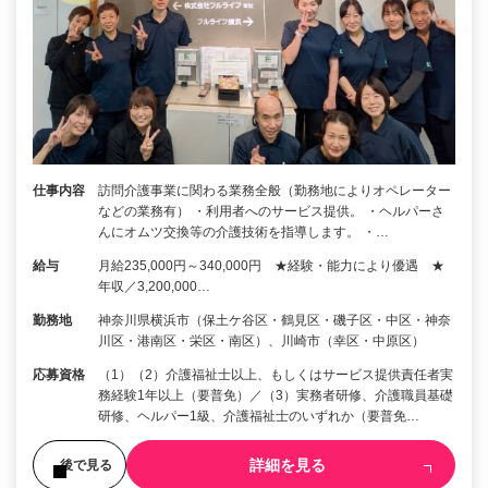
仕事内容
訪問介護事業に関わる業務全般（勤務地によりオペレーター
などの業務有） ・利用者へのサービス提供。 ・ヘルパーさ
んにオムツ交換等の介護技術を指導します。 ・…
給与
月給235,000円～340,000円 ★経験・能力により優遇 ★
年収／3,200,000…
勤務地
神奈川県横浜市（保土ケ谷区・鶴見区・磯子区・中区・神奈
川区・港南区・栄区・南区）、川崎市（幸区・中原区）
応募資格
（1）（2）介護福祉士以上、もしくはサービス提供責任者実
務経験1年以上（要普免）／（3）実務者研修、介護職員基礎
研修、ヘルパー1級、介護福祉士のいずれか（要普免…
詳細を見る
後で見る