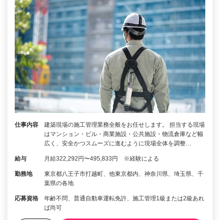
仕事内容
建築現場の施工管理業務全般をお任せします。 担当する現場
はマンション・ビル・商業施設・公共施設・物流倉庫など幅
広く、安全かつスムーズに進むように現場全体を調整…
給与
月給322,292円〜495,833円 ※経験による
勤務地
東京都八王子市打越町、他東京都内、神奈川県、埼玉県、千
葉県の各地
応募資格
年齢不問、普通自動車運転免許、施工管理1級または2級あれ
ば尚可