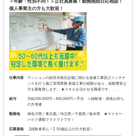
＜年齢・性別不問！＞正社員募集！勤務開始日応相談！
個人事業主の方も大歓迎！
仕事内容
マンションの給排水衛生設備に関わる改修工事及びメンテナ
ンスを行う施工管理業務 新築工事の経験があり、経験豊富な
方を募集致します。 ★スキルを活かせる職場です。 …
給与
月給200,000円～400,000円＋手当 ☆経験者・資格お持ち
の方考慮
勤務地
神奈川県／東京都／埼玉県／千葉県／栃木県 ★マイカー・
バイク通勤でラクラクです！
応募資格
【経験者求ム！】50歳以上の方大歓迎！