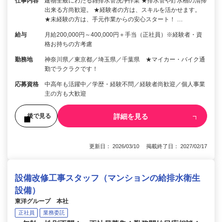
仕事内容
建物全般にわたる雑排水管洗浄作業 ★排水管や貯水槽の清掃
出来る方尚歓迎。 ★経験者の方は、スキルを活かせます。
★未経験の方は、手元作業からの安心スタート！ …
給与
月給200,000円～400,000円＋手当（正社員）※経験者・資
格お持ちの方考慮
勤務地
神奈川県／東京都／埼玉県／千葉県 ★マイカー・バイク通
勤でラクラクです！
応募資格
中高年も活躍中／学歴・経験不問／経験者尚歓迎／個人事業
主の方も大歓迎
詳細を見る
後で見る
更新日： 2026/03/10 掲載終了日： 2027/02/17
設備改修工事スタッフ（マンションの給排水衛生
設備）
東洋グループ 本社
正社員
業務委託