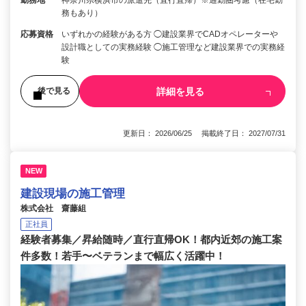
勤務地
神奈川県横浜市の派遣先（直行直帰）※通勤圏考慮（在宅勤
務もあり）
応募資格
いずれかの経験がある方 ◯建設業界でCADオペレーターや
設計職としての実務経験 ◯施工管理など建設業界での実務経
験
詳細を見る
後で見る
更新日： 2026/06/25 掲載終了日： 2027/07/31
NEW
建設現場の施工管理
株式会社 齋藤組
正社員
経験者募集／昇給随時／直行直帰OK！都内近郊の施工案
件多数！若手〜ベテランまで幅広く活躍中！