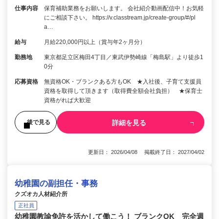
仕事内容
保育補助業務をお願いします。 会社紹介動画配信中！お気軽
にご相談下さい。 https://v.classtream.jp/create-group/#/pl
a…
給与
月給220,000円以上（賞与年2ヶ月分）
勤務地
東京都足立区梅田4丁目／東武伊勢崎線「梅島駅」より徒歩1
0分
応募資格
無資格OK・ブランクある方もOK ★入社後、子育て支援員
資格を取得して頂きます（取得費全額会社負担） ★保育士
資格がれば大歓迎
詳細を見る
後で見る
更新日： 2026/04/08 掲載終了日： 2027/04/02
幼稚園の副担任・事務
クズオカ人材紹介所
正社員
幼稚園教諭免許を活かして働こう！ ブランクOK 完全週