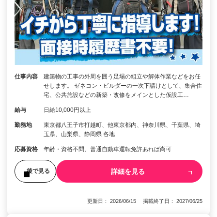
仕事内容
建築物の工事の外周を囲う足場の組立や解体作業などをお任
せします。 ゼネコン・ビルダーの一次下請けとして、集合住
宅、公共施設などの新築・改修をメインとした仮設工…
給与
日給10,000円以上
勤務地
東京都八王子市打越町、他東京都内、神奈川県、千葉県、埼
玉県、山梨県、静岡県 各地
応募資格
年齢・資格不問、普通自動車運転免許あれば尚可
詳細を見る
後で見る
更新日： 2026/06/15 掲載終了日： 2027/06/25