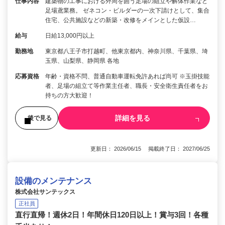
仕事内容
建築物の工事における外周を囲う足場の組立や解体作業など
足場鳶業務。 ゼネコン・ビルダーの一次下請けとして、集合
住宅、公共施設などの新築・改修をメインとした仮設…
給与
日給13,000円以上
勤務地
東京都八王子市打越町、他東京都内、神奈川県、千葉県、埼
玉県、山梨県、静岡県 各地
応募資格
年齢・資格不問、普通自動車運転免許あれば尚可 ※玉掛技能
者、足場の組立て等作業主任者、職長・安全衛生責任者をお
持ちの方大歓迎！
詳細を見る
後で見る
更新日： 2026/06/15 掲載終了日： 2027/06/25
設備のメンテナンス
株式会社サンテックス
正社員
直行直帰！週休2日！年間休日120日以上！賞与3回！各種