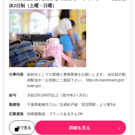
休2日制（土曜・日曜）
仕事内容
副担任としての業務と事務業務をお願いします。 会社紹介動
画配信中！お気軽にご相談下さい。 https://v.classtream.jp/cr
eate-gro…
給与
月給250,000円以上（賞与年2ヶ月分）
勤務地
千葉県船橋市三山／京成松戸線「習志野駅」より車5分
応募資格
幼稚園教諭 ブランクある方もOK
詳細を見る
後で見る