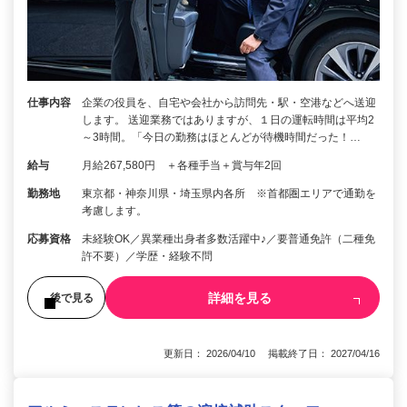
仕事内容
企業の役員を、自宅や会社から訪問先・駅・空港などへ送迎
します。 送迎業務ではありますが、１日の運転時間は平均2
～3時間。「今日の勤務はほとんどが待機時間だった！…
給与
月給267,580円 ＋各種手当＋賞与年2回
勤務地
東京都・神奈川県・埼玉県内各所 ※首都圏エリアで通勤を
考慮します。
応募資格
未経験OK／異業種出身者多数活躍中♪／要普通免許（二種免
許不要）／学歴・経験不問
詳細を見る
後で見る
更新日： 2026/04/10 掲載終了日： 2027/04/16