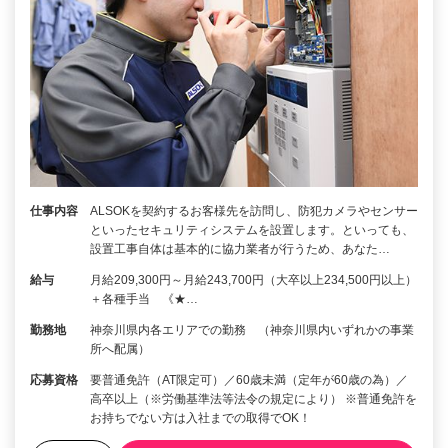
仕事内容
ALSOKを契約するお客様先を訪問し、防犯カメラやセンサー
といったセキュリティシステムを設置します。といっても、
設置工事自体は基本的に協力業者が行うため、あなた…
給与
月給209,300円～月給243,700円（大卒以上234,500円以上）
＋各種手当 《★…
勤務地
神奈川県内各エリアでの勤務 （神奈川県内いずれかの事業
所へ配属）
応募資格
要普通免許（AT限定可）／60歳未満（定年が60歳の為）／
高卒以上（※労働基準法等法令の規定により） ※普通免許を
お持ちでない方は入社までの取得でOK！