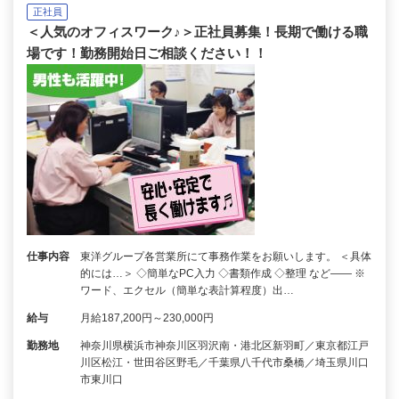
正社員
＜人気のオフィスワーク♪＞正社員募集！長期で働ける職
場です！勤務開始日ご相談ください！！
仕事内容
東洋グループ各営業所にて事務作業をお願いします。 ＜具体
的には…＞ ◇簡単なPC入力 ◇書類作成 ◇整理 など―― ※
ワード、エクセル（簡単な表計算程度）出…
給与
月給187,200円～230,000円
勤務地
神奈川県横浜市神奈川区羽沢南・港北区新羽町／東京都江戸
川区松江・世田谷区野毛／千葉県八千代市桑橋／埼玉県川口
市東川口