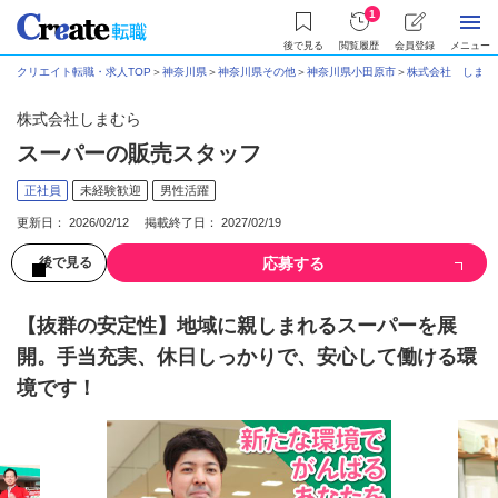
1
後で見る
閲覧履歴
会員登録
メニュー
クリエイト転職・求人TOP
＞
神奈川県
＞
神奈川県その他
＞
神奈川県小田原市
＞
株式会社 しまむ
株式会社しまむら
スーパーの販売スタッフ
正社員
未経験歓迎
男性活躍
更新日： 2026/02/12 掲載終了日： 2027/02/19
応募する
後で見る
【抜群の安定性】地域に親しまれるスーパーを展
開。手当充実、休日しっかりで、安心して働ける環
境です！