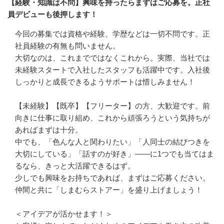
【経験・知識は不問】興味を持ったらまずはご応募を。正社
員デビューも後押します！
今回の募集では資格や経験、学歴などは一切不問です。正
社員経験の有無も問いません。

大切なのは、これまでではなくこれから。実際、当社では
未経験スタートで入社したスタッフも活躍中です。入社後
しっかりと成長できるようサポートは惜しみません！

【未経験】【既卒】【フリーター】の方、大歓迎です。前
向きに仕事に取り組め、これから頑張ろうという気持ちが
あればまずは十分。

中でも、「色んな人と関わりたい」「人同士の結びつきを
大切にしている」「話すのが好き」――に1つでも当てはま
るなら、きっと大活躍できるはず。

少しでも興味をお持ちであれば、まずはご応募ください。
仲間と共に「しまむらストアー」を盛り上げましょう！

＜アイデアが活かせます！＞
