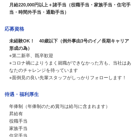
月給220,000円以上＋諸手当（役職手当・家族手当・住宅手
当・時間外手当・通勤手当）
応募資格
未経験OK！ 40歳以下（例外事由3号のイ／長期キャリア
形成の為）
⭐︎第二新卒、既卒歓迎

⭐︎コロナ禍によりうまく就職ができなかった方も、当社はあ
なたのチャレンジを待っています

⭐︎面倒見の良い先輩スタッフがしっかりフォローします！
待遇・福利厚生
年俸制（年俸制のため賞与は給与に含まれます）

昇給有

役職手当

家族手当

住宅手当
