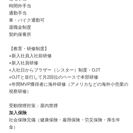
時間外手当

通勤手当

車・バイク通勤可

退職金制度

契約保養所

【教育・研修制度】

⭐︎新入社員入社前研修

⭐︎新入社員研修

⭐︎入社日からブラザー（シスター）制度・OJT

⭐︎OJTと並行して月2回位のペースで本部研修

⭐︎年間MVP獲得者に海外研修（アメリカなどの海外小売業の
視察研修）　

受動喫煙対策：屋内禁煙
加入保険
社会保険完備（健康保険・雇用保険・労災保険・厚生年
金）