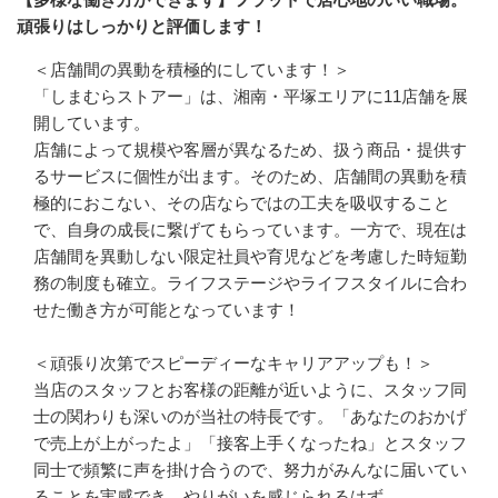
頑張りはしっかりと評価します！
＜店舗間の異動を積極的にしています！＞

「しまむらストアー」は、湘南・平塚エリアに11店舗を展
開しています。

店舗によって規模や客層が異なるため、扱う商品・提供す
るサービスに個性が出ます。そのため、店舗間の異動を積
極的におこない、その店ならではの工夫を吸収すること
で、自身の成長に繋げてもらっています。一方で、現在は
店舗間を異動しない限定社員や育児などを考慮した時短勤
務の制度も確立。ライフステージやライフスタイルに合わ
せた働き方が可能となっています！

＜頑張り次第でスピーディーなキャリアアップも！＞

当店のスタッフとお客様の距離が近いように、スタッフ同
士の関わりも深いのが当社の特長です。「あなたのおかげ
で売上が上がったよ」「接客上手くなったね」とスタッフ
同士で頻繁に声を掛け合うので、努力がみんなに届いてい
ることを実感でき、やりがいを感じられるはず。
