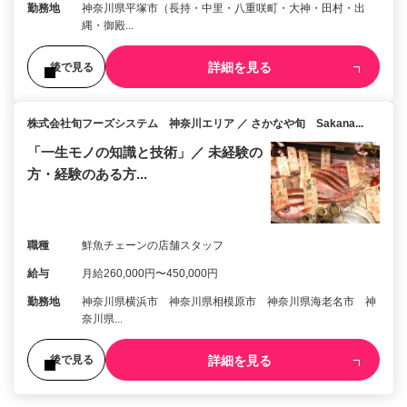
勤務地
神奈川県平塚市（長持・中里・八重咲町・大神・田村・出
縄・御殿...
詳細を見る
後で見る
株式会社旬フーズシステム 神奈川エリア ／ さかなや旬 Sakana...
「一生モノの知識と技術」／ 未経験の
方・経験のある方...
職種
鮮魚チェーンの店舗スタッフ
給与
月給260,000円〜450,000円
勤務地
神奈川県横浜市 神奈川県相模原市 神奈川県海老名市 神
奈川県...
詳細を見る
後で見る