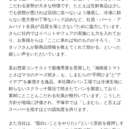
こだわる姿勢が大きな特徴です。たとえば生鮮食品は少し
でも状態が悪ければ店頭に並べないよう徹底し、冷凍に頼
らない恵方巻や丁寧なパック詰めなど、社員・パート・ア
ルバイト全員が“品質を落とさない”ために協力しています。
さらに社内ではイベントやフェアの実施にも力を入れてお
り、お客様からは「ここに来れば旬のものがそろう」「ス
タッフさんが新商品情報を教えてくれて助かる」といった
嬉しい声をいただいています。

某お惣菜コンテストで最優秀賞を受賞した「湘南産トマト
とさばマヨのチーズ焼き」も、しまむらの“手間ひま”と“ア
イデア”を象徴する逸品。本社隣のパン工場では冷凍生地に
頼らないスクラッチ製法で焼きたてパンを製造しており、
素材にとことんこだわる社風が根付いています。こうした
方針が地域に評価され、平塚市では「しまむら」と言えば
スーパーを指すほどの認知度を誇ります。

また当社は、“面白いことをやりたい”という意欲を後押しす