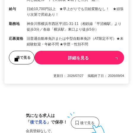
給与
日給10,700円以上 ★早上がりでも日給変動なし！ ★頑張
り次第で昇給あり！
勤務地
神奈川県横浜市西区平沼1-31-11（相鉄線「平沼橋駅」より
徒歩3分／各線「横浜駅」東口より徒歩5分）
応募資格
旧普通自動車免許または中型自動車免許（AT限定不可）★未
経験歓迎・年齢不問 ★学歴・性別不問
詳細を見る
後で見る
更新日： 2026/07/27 掲載終了日： 2026/09/04
1
気になる求人は
「
後で見る
」で保存！
会員登録なしで、