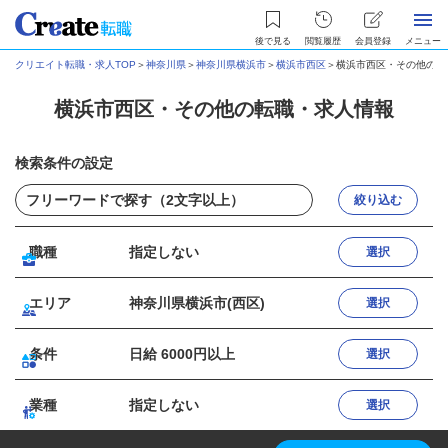
後で見る
閲覧履歴
会員登録
メニュー
クリエイト転職・求人TOP
＞
神奈川県
＞
神奈川県横浜市
＞
横浜市西区
＞
横浜市西区・その他の転
横浜市西区・その他の転職・求人情報
検索条件の設定
絞り込む
職種
指定しない
選択
エリア
神奈川県横浜市(西区)
選択
条件
日給 6000円以上
選択
業種
指定しない
選択