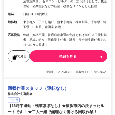
足場鳶業務。 ゼネコン・ビルダーの一次下請けとして、集合
住宅、公共施設などの新築・改修をメインとした仮設…
給与
日給13,000円以上
勤務地
東京都八王子市打越町、他東京都内、神奈川県、千葉県、埼
玉県、山梨県、静岡県 各地
応募資格
年齢・資格不問、普通自動車運転免許あれば尚可 ※玉掛技能
者、足場の組立て等作業主任者、職長・安全衛生責任者をお
持ちの方大歓迎！
詳細を見る
後で見る
更新日： 2026/06/15 掲載終了日： 2027/06/25
回収作業スタッフ（運転なし）
株式会社丸喜商会
正社員
【16時半退勤・残業ほぼなし】★横浜市内の決まったル
ートです！ ★二人一組で無理なく働ける回収作業！