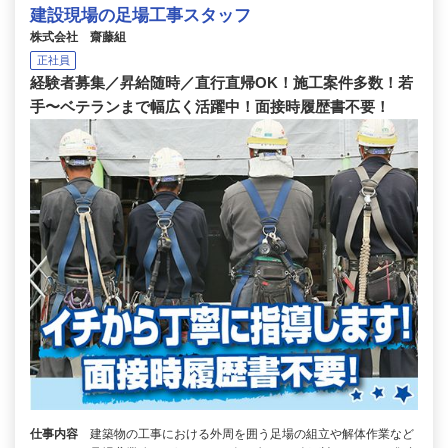
建設現場の足場工事スタッフ
株式会社 齋藤組
正社員
経験者募集／昇給随時／直行直帰OK！施工案件多数！若
手〜ベテランまで幅広く活躍中！面接時履歴書不要！
仕事内容
建築物の工事における外周を囲う足場の組立や解体作業など