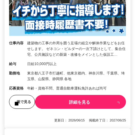
仕事内容
建築物の工事の外周を囲う足場の組立や解体作業などをお任
せします。 ゼネコン・ビルダーの一次下請けとして、集合住
宅、公共施設などの新築・改修をメインとした仮設工…
給与
日給10,000円以上
勤務地
東京都八王子市打越町、他東京都内、神奈川県、千葉県、埼
玉県、山梨県、静岡県 各地
応募資格
年齢・資格不問、普通自動車運転免許あれば尚可
詳細を見る
後で見る
更新日： 2026/06/15 掲載終了日： 2027/06/25