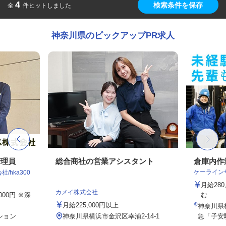
4
検索条件を保存
全
件ヒットしました
神奈川県のピックアップPR求人
管理員
総合商社の営業アシスタント
倉庫内作
ケーライン
hka300
月給28
カメイ株式会社
,000円 ※深
む
月給225,000円以上
神奈川県
ション
神奈川県横浜市金沢区幸浦2-14-1
急「子安