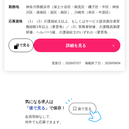
勤務地
神奈川県横浜市（保土ケ谷区・鶴見区・磯子区・中区・神奈
川区・港南区・栄区・南区）、川崎市（幸区・中原区）
応募資格
（1）（2）介護福祉士以上、もしくはサービス提供責任者実
務経験1年以上（要普免）／（3）実務者研修、介護職員基礎
研修、ヘルパー1級、介護福祉士のいずれか（要普免…
詳細を見る
後で見る
更新日： 2026/07/27 掲載終了日： 2026/09/04
1
気になる求人は
「
後で見る
」で保存！
会員登録なしで、
何件でも応募できます。