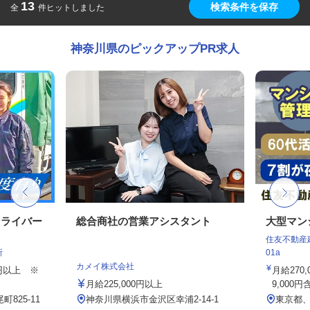
13
検索条件を保存
全
件ヒットしました
神奈川県のピックアップPR求人
ドライバー
総合商社の営業アシスタント
大型マン
住友不動産建
所
01a
カメイ株式会社
00円以上 ※
月給270
月給225,000円以上
9,000円
825-11
神奈川県横浜市金沢区幸浦2-14-1
東京都