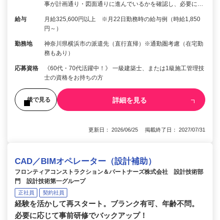
事が計画通り・図面通りに進んでいるかを確認し、必要に…
給与
月給325,600円以上 ※月22日勤務時の給与例（時給1,850
円～）
勤務地
神奈川県横浜市の派遣先（直行直帰）※通勤圏考慮（在宅勤
務もあり）
応募資格
《60代・70代活躍中！》 一級建築士、または1級施工管理技
士の資格をお持ちの方
詳細を見る
後で見る
更新日： 2026/06/25 掲載終了日： 2027/07/31
CAD／BIMオペレーター（設計補助）
フロンティアコンストラクション＆パートナーズ株式会社 設計技術部
門 設計技術第一グループ
正社員
契約社員
経験を活かして再スタート。ブランク有可、年齢不問。
必要に応じて事前研修でバックアップ！