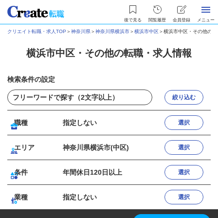
後で見る
閲覧履歴
会員登録
メニュー
クリエイト転職・求人TOP
＞
神奈川県
＞
神奈川県横浜市
＞
横浜市中区
＞
横浜市中区・その他の転
横浜市中区・その他の転職・求人情報
検索条件の設定
絞り込む
職種
指定しない
選択
エリア
神奈川県横浜市(中区)
選択
条件
年間休日120日以上
選択
業種
指定しない
選択