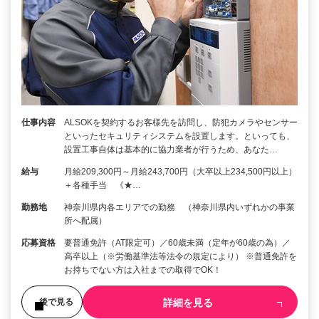
仕事内容
ALSOKを契約するお客様先を訪問し、防犯カメラやセンサー
といったセキュリティシステムを設置します。といっても、
設置工事自体は基本的に協力業者が行うため、あなた…
給与
月給209,300円～月給243,700円（大卒以上234,500円以上）
＋各種手当 《★…
勤務地
神奈川県内各エリアでの勤務 （神奈川県内いずれかの事業
所へ配属）
応募資格
要普通免許（AT限定可）／60歳未満（定年が60歳の為）／
高卒以上（※労働基準法等法令の規定により） ※普通免許を
お持ちでない方は入社までの取得でOK！
詳細を見る
後で見る