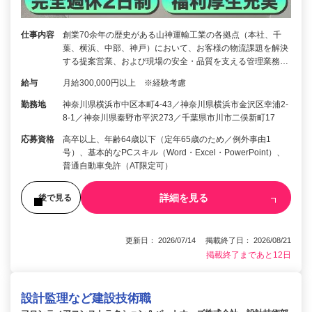
仕事内容
創業70余年の歴史がある山神運輸工業の各拠点（本社、千
葉、横浜、中部、神戸）において、お客様の物流課題を解決
する提案営業、および現場の安全・品質を支える管理業務…
給与
月給300,000円以上 ※経験考慮
勤務地
神奈川県横浜市中区本町4-43／神奈川県横浜市金沢区幸浦2-
8-1／神奈川県秦野市平沢273／千葉県市川市二俣新町17
応募資格
高卒以上、年齢64歳以下（定年65歳のため／例外事由1
号）、基本的なPCスキル（Word・Excel・PowerPoint）、
普通自動車免許（AT限定可）
詳細を見る
後で見る
更新日： 2026/07/14 掲載終了日： 2026/08/21
掲載終了まであと12日
設計監理など建設技術職