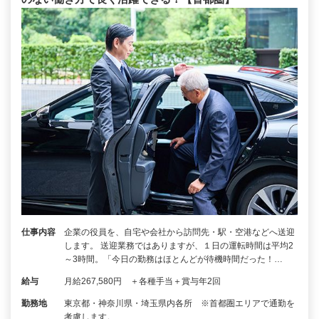
仕事内容
企業の役員を、自宅や会社から訪問先・駅・空港などへ送迎
します。 送迎業務ではありますが、１日の運転時間は平均2
～3時間。「今日の勤務はほとんどが待機時間だった！…
給与
月給267,580円 ＋各種手当＋賞与年2回
勤務地
東京都・神奈川県・埼玉県内各所 ※首都圏エリアで通勤を
考慮します。