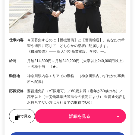
仕事内容
今回募集するのは【機械警備】と【警備輸送】。あなたの希
望や適性に応じて、どちらかの部署に配属します。 ――
《機械警備》―― 個人宅や商業施設、学校、一…
給与
月給214,800円～月給249,200円（大卒以上240,000円以上）
＋各種手当 《★…
勤務地
神奈川県内各エリアでの勤務 （神奈川県内いずれかの事業
所へ配属）
応募資格
要普通免許（AT限定可）／60歳未満（定年が60歳の為）／
高卒以上（※労働基準法等法令の規定により） ※普通免許を
お持ちでない方は入社までの取得でOK！
詳細を見る
後で見る