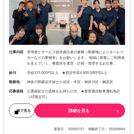
仕事内容
管理者とサービス提供責任者の兼務（勤務地によりオペレー
ターなどの業務有）をお願いします。 地域に密着しご利用者
を支えていく、事業所を運営・計画・管理するお仕事…
給与
月給325,000円以上 ★想定年収4,600,000円以上
勤務地
神奈川県横浜市保土ケ谷区・中区・神奈川区・鶴見区
応募資格
介護福祉士の資格をお持ちの方 ★要普通自動車運転免許
（AT限定可）
詳細を見る
後で見る
更新日： 2026/07/27 掲載終了日： 2026/09/04