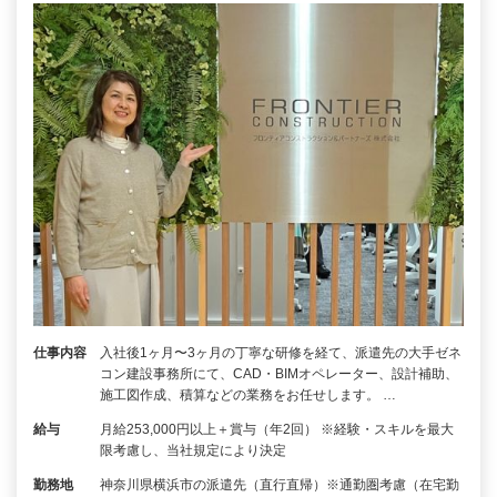
仕事内容
入社後1ヶ月〜3ヶ月の丁寧な研修を経て、派遣先の大手ゼネ
コン建設事務所にて、CAD・BIMオペレーター、設計補助、
施工図作成、積算などの業務をお任せします。 …
給与
月給253,000円以上＋賞与（年2回） ※経験・スキルを最大
限考慮し、当社規定により決定
勤務地
神奈川県横浜市の派遣先（直行直帰）※通勤圏考慮（在宅勤