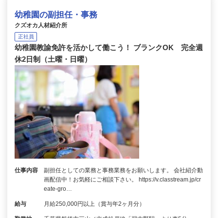
幼稚園の副担任・事務
クズオカ人材紹介所
正社員
幼稚園教諭免許を活かして働こう！ ブランクOK 完全週
休2日制（土曜・日曜）
仕事内容
副担任としての業務と事務業務をお願いします。 会社紹介動
画配信中！お気軽にご相談下さい。 https://v.classtream.jp/cr
eate-gro…
給与
月給250,000円以上（賞与年2ヶ月分）