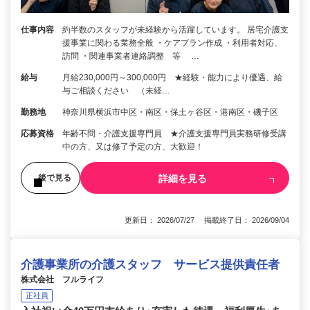
仕事内容
約半数のスタッフが未経験から活躍しています。 居宅介護支
援事業に関わる業務全般 ・ケアプラン作成 ・利用者対応、
訪問 ・関連事業者連絡調整 等 …
給与
月給230,000円～300,000円 ★経験・能力により優遇、給
与ご相談ください （未経…
勤務地
神奈川県横浜市中区・南区・保土ヶ谷区・港南区・磯子区
応募資格
年齢不問・介護支援専門員 ★介護支援専門員実務研修受講
中の方、又は修了予定の方、大歓迎！
詳細を見る
後で見る
更新日： 2026/07/27 掲載終了日： 2026/09/04
介護事業所の介護スタッフ サービス提供責任者
株式会社 フルライフ
正社員