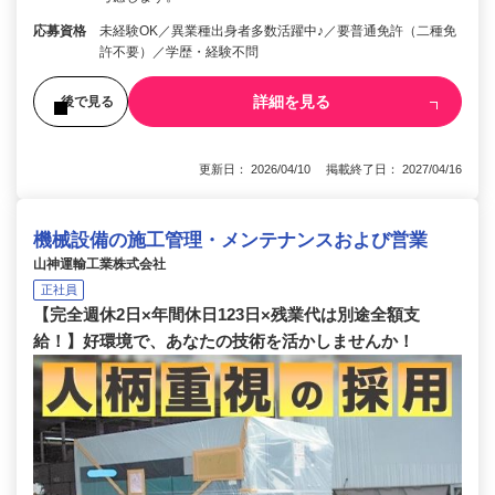
応募資格
未経験OK／異業種出身者多数活躍中♪／要普通免許（二種免
許不要）／学歴・経験不問
詳細を見る
後で見る
更新日： 2026/04/10 掲載終了日： 2027/04/16
機械設備の施工管理・メンテナンスおよび営業
山神運輸工業株式会社
正社員
【完全週休2日×年間休日123日×残業代は別途全額支
給！】好環境で、あなたの技術を活かしませんか！