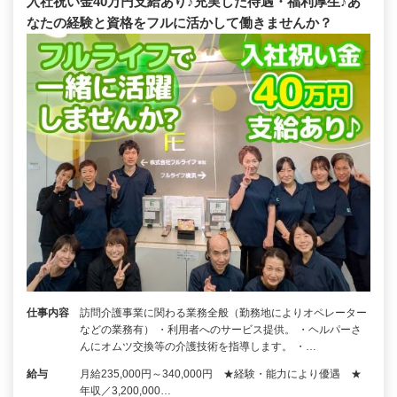
入社祝い金40万円支給あり♪充実した待遇・福利厚生♪あ
なたの経験と資格をフルに活かして働きませんか？
仕事内容
訪問介護事業に関わる業務全般（勤務地によりオペレーター
などの業務有） ・利用者へのサービス提供。 ・ヘルパーさ
んにオムツ交換等の介護技術を指導します。 ・…
給与
月給235,000円～340,000円 ★経験・能力により優遇 ★
年収／3,200,000…