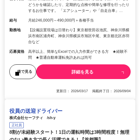
どうかを確認したり、定期的な点検や簡単な修理を行ったり
するお仕事です。 「エアシューター」や「自走台車」…
給与
月給246,000円～490,000円＋各種手当
勤務地
【設備設置現場は日替わり】東京都世田谷池尻、神奈川県横
浜市南区浦舟町、神奈川県横浜市旭区中尾、東京都北区赤羽
台など
応募資格
高卒以上、簡単なExcelでの入力作業ができる方 ★経験不
問 ★普通自動車運転免許あれば尚可
詳細を見る
後で見る
更新日： 2026/03/17 掲載終了日： 2026/09/04
役員の送迎ドライバー
株式会社セーフティ /sh-y
正社員
8割が未経験スタート！1日の運転時間は3時間程度！無理
のない働き方で長く活躍できる！【首都圏】