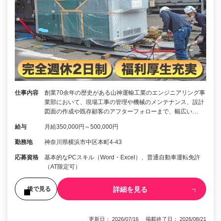
仕事内容
創業70余年の歴史がある山神運輸工業のエンジニアリング事
業部において、現場工事の管理や機械のメンテナンス、設計
図面の作成や既存顧客のアフターフォローまで、幅広い…
給与
月給350,000円～500,000円
勤務地
神奈川県横浜市中区本町4-43
応募資格
基本的なPCスキル（Word・Excel）、普通自動車運転免許
（AT限定可）
詳細を見る
後で見る
更新日： 2026/07/16 掲載終了日： 2026/08/21