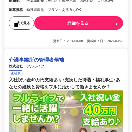
勤務地
千葉県船橋市三山／京成松戸線「習志野駅」より車5分
応募資格
幼稚園教諭 ブランクある方もOK
詳細を見る
後で見る
更新日： 2026/04/08 掲載終了日： 2027/03/26
介護事業所の管理者候補
株式会社 フルライフ
正社員
入社祝い金40万円支給あり♪充実した待遇・福利厚生♪あ
なたの経験と資格をフルに活かして働きませんか？