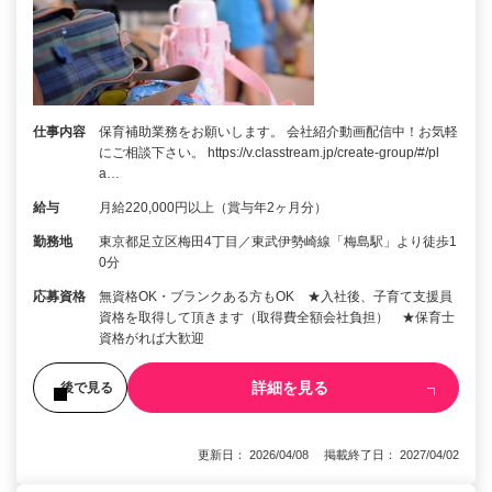
仕事内容
保育補助業務をお願いします。 会社紹介動画配信中！お気軽
にご相談下さい。 https://v.classtream.jp/create-group/#/pl
a…
給与
月給220,000円以上（賞与年2ヶ月分）
勤務地
東京都足立区梅田4丁目／東武伊勢崎線「梅島駅」より徒歩1
0分
応募資格
無資格OK・ブランクある方もOK ★入社後、子育て支援員
資格を取得して頂きます（取得費全額会社負担） ★保育士
資格がれば大歓迎
詳細を見る
後で見る
更新日： 2026/04/08 掲載終了日： 2027/04/02