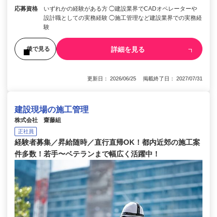
応募資格
いずれかの経験がある方 ◯建設業界でCADオペレーターや
設計職としての実務経験 ◯施工管理など建設業界での実務経
験
詳細を見る
後で見る
更新日： 2026/06/25 掲載終了日： 2027/07/31
建設現場の施工管理
株式会社 齋藤組
正社員
経験者募集／昇給随時／直行直帰OK！都内近郊の施工案
件多数！若手〜ベテランまで幅広く活躍中！