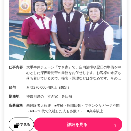
仕事内容
大手牛丼チェーン『すき家』で、店内清掃や翌日の準備を中
心とした深夜時間帯の業務をお任せします。お客様の来店も
落ち着いているので、接客・調理などは少なめです。その…
給与
月収270,000円以上（想定）
勤務地
神奈川県の「すき家」各店舗
応募資格
未経験者大歓迎 ■年齢・転職回数・ブランクなど一切不問
（40～50代で入社した人も多数！） ■高卒以上
詳細を見る
後で見る