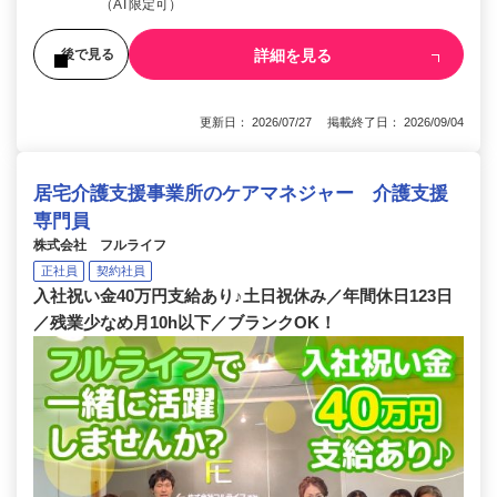
（AT限定可）
詳細を見る
後で見る
更新日： 2026/07/27 掲載終了日： 2026/09/04
居宅介護支援事業所のケアマネジャー 介護支援
専門員
株式会社 フルライフ
正社員
契約社員
入社祝い金40万円支給あり♪土日祝休み／年間休日123日
／残業少なめ月10h以下／ブランクOK！