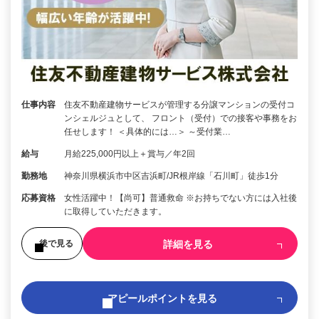
仕事内容
住友不動産建物サービスが管理する分譲マンションの受付コ
ンシェルジュとして、 フロント（受付）での接客や事務をお
任せします！ ＜具体的には…＞ ～受付業…
給与
月給225,000円以上＋賞与／年2回
勤務地
神奈川県横浜市中区吉浜町/JR根岸線「石川町」徒歩1分
応募資格
女性活躍中！【尚可】普通救命 ※お持ちでない方には入社後
に取得していただきます。
詳細を見る
後で見る
アピールポイントを見る