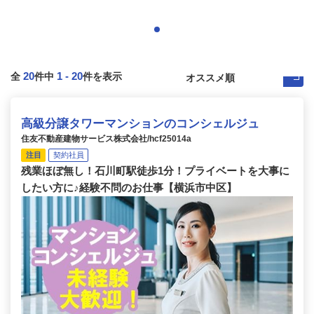
20
1
-
20
全
件中
件を表示
高級分譲タワーマンションのコンシェルジュ
住友不動産建物サービス株式会社/hcf25014a
注目
契約社員
残業ほぼ無し！石川町駅徒歩1分！プライベートを大事に
したい方に♪経験不問のお仕事【横浜市中区】