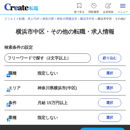
後で見る
閲覧履歴
会員登録
メニュー
クリエイト転職・求人TOP
＞
神奈川県
＞
神奈川県横浜市
＞
横浜市中区
＞
横浜市中区・その他の転
横浜市中区・その他の転職・求人情報
検索条件の設定
絞り込む
職種
指定しない
選択
エリア
神奈川県横浜市(中区)
選択
条件
月給 15万円以上
選択
業種
指定しない
選択