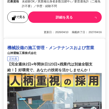
応募資格
未経験OK／異業種出身者多数活躍中♪／要普通免許（二種免
許不要）／学歴・経験不問
詳細を見る
後で見る
更新日： 2026/04/10 掲載終了日： 2027/04/16
機械設備の施工管理・メンテナンスおよび営業
山神運輸工業株式会社
正社員
【完全週休2日×年間休日123日×残業代は別途全額支
給！】好環境で、あなたの技術を活かしませんか！