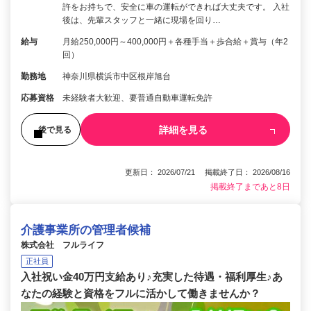
許をお持ちで、安全に車の運転ができれば大丈夫です。 入社
後は、先輩スタッフと一緒に現場を回り…
給与
月給250,000円～400,000円＋各種手当＋歩合給＋賞与（年2
回）
勤務地
神奈川県横浜市中区根岸旭台
応募資格
未経験者大歓迎、要普通自動車運転免許
詳細を見る
後で見る
更新日： 2026/07/21 掲載終了日： 2026/08/16
掲載終了まであと8日
介護事業所の管理者候補
株式会社 フルライフ
正社員
入社祝い金40万円支給あり♪充実した待遇・福利厚生♪あ
なたの経験と資格をフルに活かして働きませんか？