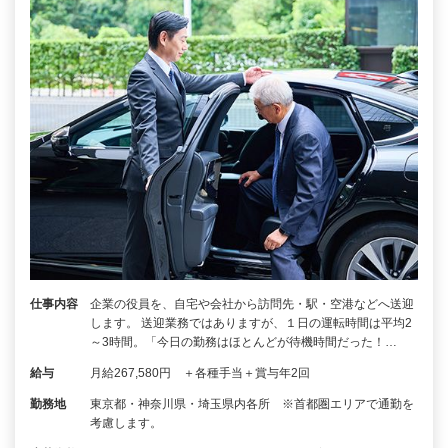
仕事内容
企業の役員を、自宅や会社から訪問先・駅・空港などへ送迎
します。 送迎業務ではありますが、１日の運転時間は平均2
～3時間。「今日の勤務はほとんどが待機時間だった！…
給与
月給267,580円 ＋各種手当＋賞与年2回
勤務地
東京都・神奈川県・埼玉県内各所 ※首都圏エリアで通勤を
考慮します。