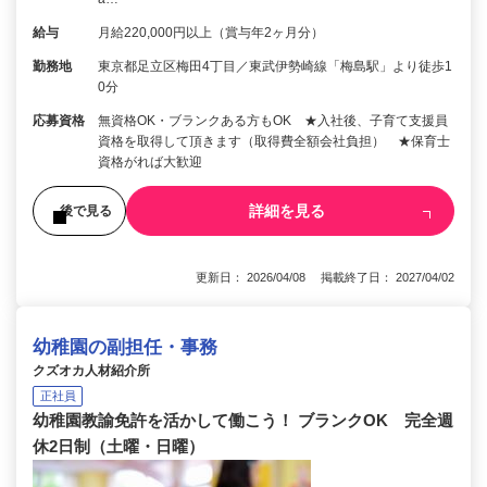
給与
月給220,000円以上（賞与年2ヶ月分）
勤務地
東京都足立区梅田4丁目／東武伊勢崎線「梅島駅」より徒歩1
0分
応募資格
無資格OK・ブランクある方もOK ★入社後、子育て支援員
資格を取得して頂きます（取得費全額会社負担） ★保育士
資格がれば大歓迎
詳細を見る
後で見る
更新日： 2026/04/08 掲載終了日： 2027/04/02
幼稚園の副担任・事務
クズオカ人材紹介所
正社員
幼稚園教諭免許を活かして働こう！ ブランクOK 完全週
休2日制（土曜・日曜）