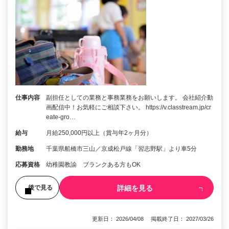
仕事内容
副担任としての業務と事務業務をお願いします。 会社紹介動
画配信中！お気軽にご相談下さい。 https://v.classtream.jp/cr
eate-gro…
給与
月給250,000円以上（賞与年2ヶ月分）
勤務地
千葉県船橋市三山／京成松戸線「習志野駅」より車5分
応募資格
幼稚園教諭 ブランクある方もOK
詳細を見る
後で見る
更新日： 2026/04/08 掲載終了日： 2027/03/26