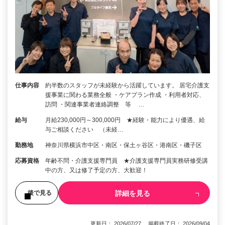
仕事内容
約半数のスタッフが未経験から活躍しています。 居宅介護支
援事業に関わる業務全般 ・ケアプラン作成 ・利用者対応、
訪問 ・関連事業者連絡調整 等 …
給与
月給230,000円～300,000円 ★経験・能力により優遇、給
与ご相談ください （未経…
勤務地
神奈川県横浜市中区・南区・保土ヶ谷区・港南区・磯子区
応募資格
年齢不問・介護支援専門員 ★介護支援専門員実務研修受講
中の方、又は修了予定の方、大歓迎！
詳細を見る
後で見る
更新日： 2026/07/27 掲載終了日： 2026/09/04