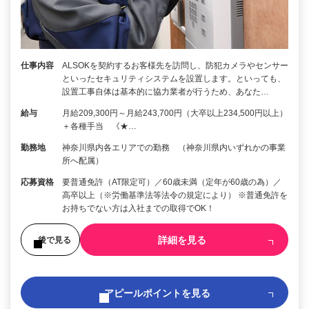
仕事内容
ALSOKを契約するお客様先を訪問し、防犯カメラやセンサー
といったセキュリティシステムを設置します。といっても、
設置工事自体は基本的に協力業者が行うため、あなた…
給与
月給209,300円～月給243,700円（大卒以上234,500円以上）
＋各種手当 《★…
勤務地
神奈川県内各エリアでの勤務 （神奈川県内いずれかの事業
所へ配属）
応募資格
要普通免許（AT限定可）／60歳未満（定年が60歳の為）／
高卒以上（※労働基準法等法令の規定により） ※普通免許を
お持ちでない方は入社までの取得でOK！
詳細を見る
後で見る
アピールポイントを見る