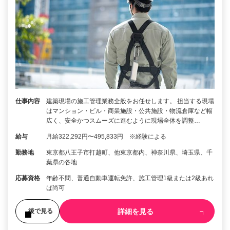
仕事内容
建築現場の施工管理業務全般をお任せします。 担当する現場
はマンション・ビル・商業施設・公共施設・物流倉庫など幅
広く、安全かつスムーズに進むように現場全体を調整…
給与
月給322,292円〜495,833円 ※経験による
勤務地
東京都八王子市打越町、他東京都内、神奈川県、埼玉県、千
葉県の各地
応募資格
年齢不問、普通自動車運転免許、施工管理1級または2級あれ
ば尚可
詳細を見る
後で見る