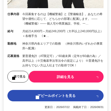
仕事内容
今回募集するのは【機械警備】と【警備輸送】。あなたの希
望や適性に応じて、どちらかの部署に配属します。 ――
《機械警備》―― 個人宅や商業施設、学校、一…
給与
月給214,800円～月給249,200円（大卒以上240,000円以上）
＋各種手当 《★…
勤務地
神奈川県内各エリアでの勤務 （神奈川県内いずれかの事業
所へ配属）
応募資格
要普通免許（AT限定可）／60歳未満（定年が60歳の為）／
高卒以上（※労働基準法等法令の規定により） ※普通免許を
お持ちでない方は入社までの取得でOK！
詳細を見る
後で見る
アピールポイントを見る
更新日： 2026/07/22 掲載終了日： 2026/08/31