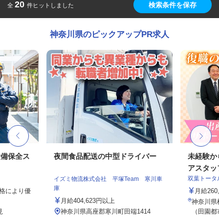
20
検索条件を保存
全
件ヒットしました
神奈川県のピックアップPR求人
設備保全ス
夜間食品配送の中型ドライバー
未経験か
アスタッ
双葉トータ
イズミ物流株式会社 平塚Team 寒川車
庫
資格により優
月給26
月給404,623円以上
神奈川県横
見
神奈川県高座郡寒川町田端1414
（田園都