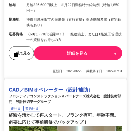
給与
月給325,600円以上 ※月22日勤務時の給与例（時給1,850
円～）
勤務地
神奈川県横浜市の派遣先（直行直帰）※通勤圏考慮（在宅勤
務もあり）
応募資格
《60代・70代活躍中！》 一級建築士、または1級施工管理技
士の資格をお持ちの方
詳細を見る
後で見る
更新日： 2026/06/25 掲載終了日： 2027/07/31
CAD／BIMオペレーター（設計補助）
フロンティアコンストラクション＆パートナーズ株式会社 設計技術部
門 設計技術第一グループ
正社員
契約社員
経験を活かして再スタート。ブランク有可、年齢不問。
必要に応じて事前研修でバックアップ！