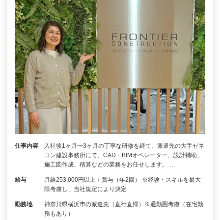
仕事内容
入社後1ヶ月〜3ヶ月の丁寧な研修を経て、派遣先の大手ゼネ
コン建設事務所にて、CAD・BIMオペレーター、設計補助、
施工図作成、積算などの業務をお任せします。 …
給与
月給253,000円以上＋賞与（年2回） ※経験・スキルを最大
限考慮し、当社規定により決定
勤務地
神奈川県横浜市の派遣先（直行直帰）※通勤圏考慮（在宅勤
務もあり）