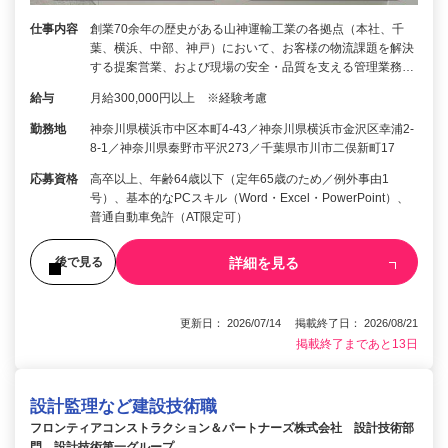
仕事内容
創業70余年の歴史がある山神運輸工業の各拠点（本社、千
葉、横浜、中部、神戸）において、お客様の物流課題を解決
する提案営業、および現場の安全・品質を支える管理業務…
給与
月給300,000円以上 ※経験考慮
勤務地
神奈川県横浜市中区本町4-43／神奈川県横浜市金沢区幸浦2-
8-1／神奈川県秦野市平沢273／千葉県市川市二俣新町17
応募資格
高卒以上、年齢64歳以下（定年65歳のため／例外事由1
号）、基本的なPCスキル（Word・Excel・PowerPoint）、
普通自動車免許（AT限定可）
詳細を見る
後で見る
更新日： 2026/07/14 掲載終了日： 2026/08/21
掲載終了まであと13日
設計監理など建設技術職
フロンティアコンストラクション＆パートナーズ株式会社 設計技術部
門 設計技術第一グループ