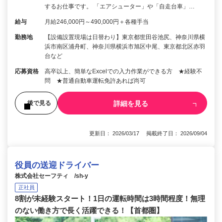
するお仕事です。 「エアシューター」や「自走台車」…
給与
月給246,000円～490,000円＋各種手当
勤務地
【設備設置現場は日替わり】東京都世田谷池尻、神奈川県横
浜市南区浦舟町、神奈川県横浜市旭区中尾、東京都北区赤羽
台など
応募資格
高卒以上、簡単なExcelでの入力作業ができる方 ★経験不
問 ★普通自動車運転免許あれば尚可
詳細を見る
後で見る
更新日： 2026/03/17 掲載終了日： 2026/09/04
役員の送迎ドライバー
株式会社セーフティ /sh-y
正社員
8割が未経験スタート！1日の運転時間は3時間程度！無理
のない働き方で長く活躍できる！【首都圏】