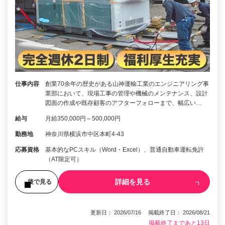
仕事内容
創業70余年の歴史がある山神運輸工業のエンジニアリング事
業部において、現場工事の管理や機械のメンテナンス、設計
図面の作成や既存顧客のアフターフォローまで、幅広い…
給与
月給350,000円～500,000円
勤務地
神奈川県横浜市中区本町4-43
応募資格
基本的なPCスキル（Word・Excel）、普通自動車運転免許
（AT限定可）
詳細を見る
後で見る
更新日： 2026/07/16 掲載終了日： 2026/08/21
掲載終了まであと13日