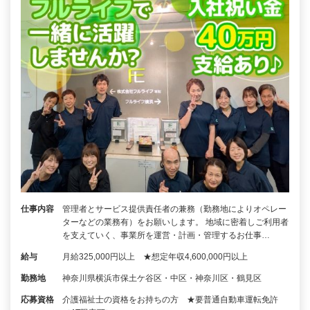
仕事内容
管理者とサービス提供責任者の兼務（勤務地によりオペレー
ターなどの業務有）をお願いします。 地域に密着しご利用者
を支えていく、事業所を運営・計画・管理するお仕事…
給与
月給325,000円以上 ★想定年収4,600,000円以上
勤務地
神奈川県横浜市保土ケ谷区・中区・神奈川区・鶴見区
応募資格
介護福祉士の資格をお持ちの方 ★要普通自動車運転免許