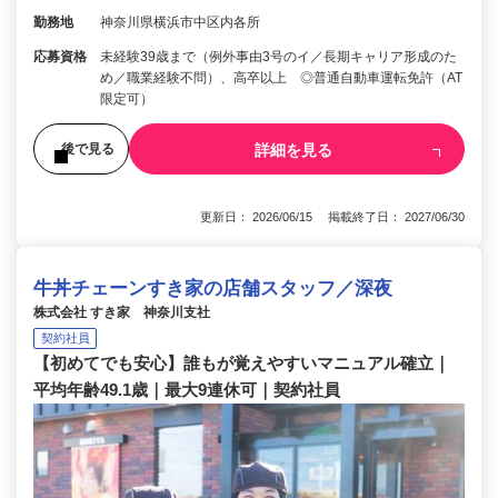
勤務地
神奈川県横浜市中区内各所
応募資格
未経験39歳まで（例外事由3号のイ／長期キャリア形成のた
め／職業経験不問）、高卒以上 ◎普通自動車運転免許（AT
限定可）
詳細を見る
後で見る
更新日： 2026/06/15 掲載終了日： 2027/06/30
牛丼チェーンすき家の店舗スタッフ／深夜
株式会社 すき家 神奈川支社
契約社員
【初めてでも安心】誰もが覚えやすいマニュアル確立｜
平均年齢49.1歳｜最大9連休可｜契約社員