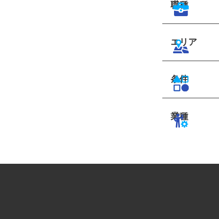
職種
エリア
条件
業種