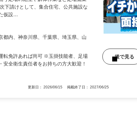
を囲う足場の組立や解体作業など足場鳶業
一次下請けとして、集合住宅、公共施設な
した仮設…
東京都内、神奈川県、千葉県、埼玉県、山
運転免許あれば尚可 ※玉掛技能者、足場
後で見
長・安全衛生責任者をお持ちの方大歓迎！
更新日： 2026/06/15 掲載終了日： 2027/06/25