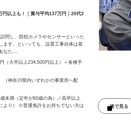
万円以上も！｜賞与平均137万円｜20代3
先を訪問し、防犯カメラやセンサーといった
置します。といっても、設置工事自体は基
、あなた…
700円（大卒以上234,500円以上）＋各種手
務 （神奈川県内いずれかの事業所へ配
60歳未満（定年が60歳の為）／高卒以上
により） ※普通免許をお持ちでない方は
後で見