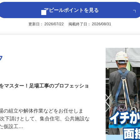
アピールポイントを見る
更新日： 2026/07/22 掲載終了日： 2026/08/31
フ
術をマスター！足場工事のプロフェッショ
足場の組立や解体作業などをお任せしま
一次下請けとして、集合住宅、公共施設な
した仮設工…