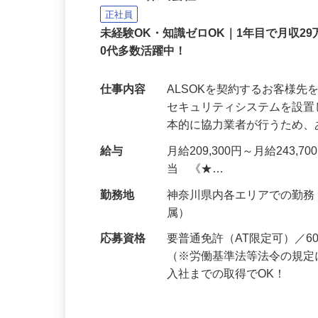
ALSOK株式会社
正社員
未経験OK・知識ゼロOK｜1年目で月収29
0代多数活躍中！
仕事内容
ALSOKを契約するお客様
セキュリティシステムを設
本的に協力業者が行うため
給与
月給209,300円～月給243,
当 《★…
勤務地
神奈川県内各エリアでの勤
属）
応募資格
要普通免許（AT限定可）／
（※労働基準法等法令の規定
入社までの取得でOK！