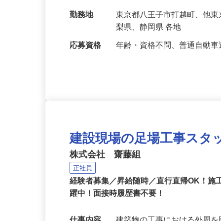
給与
日給10,000円以上
勤務地
東京都八王子市打越町、他
梨県、静岡県 各地
応募資格
年齢・資格不問、普通自動
建設現場の足場工事スタ
株式会社 齋藤組
正社員
経験者募集／昇給随時／直行直帰OK！施
躍中！面接時履歴書不要！