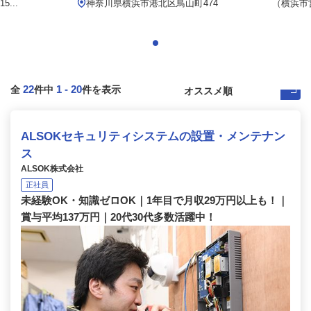
...
神奈川県横浜市港北区鳥山町474
（横浜市営
22
1
-
20
全
件中
件を表示
ALSOKセキュリティシステムの設置・メンテナン
ス
ALSOK株式会社
正社員
未経験OK・知識ゼロOK｜1年目で月収29万円以上も！｜
賞与平均137万円｜20代30代多数活躍中！