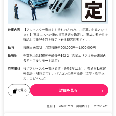
仕事内容
【アジャスター資格をお持ちの方のみ、ご応募の対象となり
ます】 事故にあった車の損害状態を鑑定し、事故の整合性を
確認して修理金額を確定させる損害調査です。 …
給与
報酬出来高制 月額報酬例500,000円〜1,000,000円
勤務地
千葉県山武郡横芝光町母子192-2（営業エリアは神奈川県内
各所※フルリモート対応）
応募資格
技術アジャスター資格必須（経験3年以上）、普通自動車運
転免許（AT限定可）、パソコンの基本操作（文字・数字入
力、コピペなど）
詳細を見る
後で見る
更新日： 2026/07/03 掲載終了日： 2026/12/25