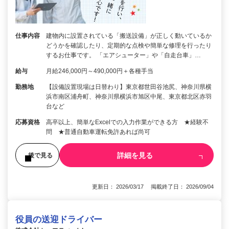
仕事内容
建物内に設置されている「搬送設備」が正しく動いているか
どうかを確認したり、定期的な点検や簡単な修理を行ったり
するお仕事です。 「エアシューター」や「自走台車」…
給与
月給246,000円～490,000円＋各種手当
勤務地
【設備設置現場は日替わり】東京都世田谷池尻、神奈川県横
浜市南区浦舟町、神奈川県横浜市旭区中尾、東京都北区赤羽
台など
応募資格
高卒以上、簡単なExcelでの入力作業ができる方 ★経験不
問 ★普通自動車運転免許あれば尚可
詳細を見る
後で見る
更新日： 2026/03/17 掲載終了日： 2026/09/04
役員の送迎ドライバー