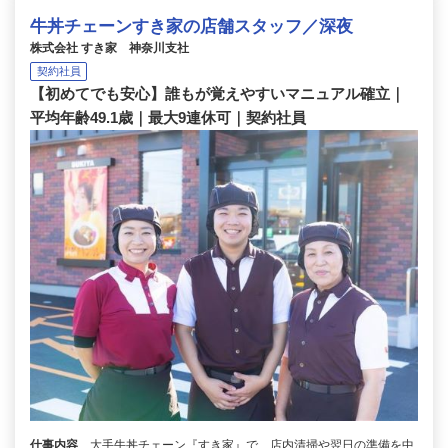
牛丼チェーンすき家の店舗スタッフ／深夜
株式会社 すき家 神奈川支社
契約社員
【初めてでも安心】誰もが覚えやすいマニュアル確立｜
平均年齢49.1歳｜最大9連休可｜契約社員
仕事内容
大手牛丼チェーン『すき家』で、店内清掃や翌日の準備を中