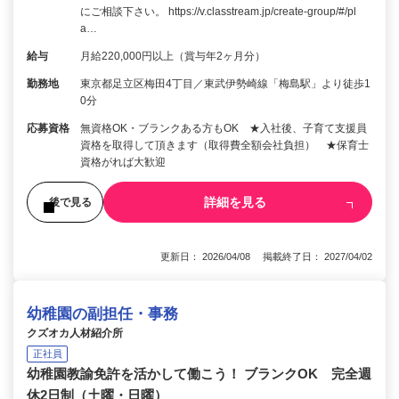
にご相談下さい。 https://v.classtream.jp/create-group/#/pl
a…
給与
月給220,000円以上（賞与年2ヶ月分）
勤務地
東京都足立区梅田4丁目／東武伊勢崎線「梅島駅」より徒歩1
0分
応募資格
無資格OK・ブランクある方もOK ★入社後、子育て支援員
資格を取得して頂きます（取得費全額会社負担） ★保育士
資格がれば大歓迎
詳細を見る
後で見る
更新日： 2026/04/08 掲載終了日： 2027/04/02
幼稚園の副担任・事務
クズオカ人材紹介所
正社員
幼稚園教諭免許を活かして働こう！ ブランクOK 完全週
休2日制（土曜・日曜）