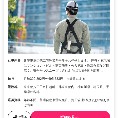
仕事内容
建築現場の施工管理業務全般をお任せします。 担当する現場
はマンション・ビル・商業施設・公共施設・物流倉庫など幅
広く、安全かつスムーズに進むように現場全体を調整…
給与
月給322,292円〜495,833円 ※経験による
勤務地
東京都八王子市打越町、他東京都内、神奈川県、埼玉県、千
葉県の各地
応募資格
年齢不問、普通自動車運転免許、施工管理1級または2級あれ
ば尚可
詳細を見る
後で見る