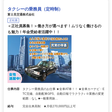
タクシーの乗務員（定時制）
富士見交通株式会社
正社員
＜正社員募集！＞働き方が選べます！ムリなく働けるの
も魅力！年金受給者活躍中！！
仕事内容
タクシー乗務員のお仕事 ★全車AT車！！ ★全車カーナビ・E
TC完備、自動配車GPS、自動日報でラクラク♪ ※業務の変更
範囲：なし ■一般乗用旅…
給与
完全出来高制 ★月収270,000円以上可