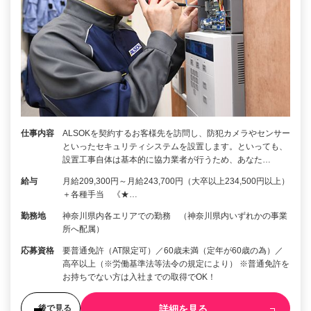
仕事内容
ALSOKを契約するお客様先を訪問し、防犯カメラやセンサー
といったセキュリティシステムを設置します。といっても、
設置工事自体は基本的に協力業者が行うため、あなた…
給与
月給209,300円～月給243,700円（大卒以上234,500円以上）
＋各種手当 《★…
勤務地
神奈川県内各エリアでの勤務 （神奈川県内いずれかの事業
所へ配属）
応募資格
要普通免許（AT限定可）／60歳未満（定年が60歳の為）／
高卒以上（※労働基準法等法令の規定により） ※普通免許を
お持ちでない方は入社までの取得でOK！
詳細を見る
後で見る