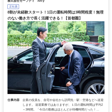
株式会社セーフティ /sh-y
正社員
8割が未経験スタート！1日の運転時間は3時間程度！無理
のない働き方で長く活躍できる！【首都圏】
仕事内容
企業の役員を、自宅や会社から訪問先・駅・空港などへ送迎
します。 送迎業務ではありますが、１日の運転時間は平均2
～3時間。「今日の勤務はほとんどが待機時間だった！…