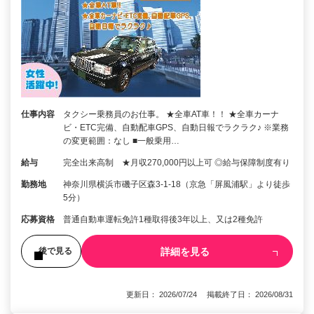
仕事内容
タクシー乗務員のお仕事。 ★全車AT車！！ ★全車カーナ
ビ・ETC完備、自動配車GPS、自動日報でラクラク♪ ※業務
の変更範囲：なし ■一般乗用…
給与
完全出来高制 ★月収270,000円以上可 ◎給与保障制度有り
勤務地
神奈川県横浜市磯子区森3-1-18（京急「屏風浦駅」より徒歩
5分）
応募資格
普通自動車運転免許1種取得後3年以上、又は2種免許
詳細を見る
後で見る
更新日： 2026/07/24 掲載終了日： 2026/08/31