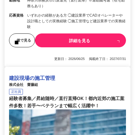
勤務地
神奈川県横浜市の派遣先（直行直帰）※通勤圏考慮（在宅勤
務もあり）
応募資格
いずれかの経験がある方 ◯建設業界でCADオペレーターや
設計職としての実務経験 ◯施工管理など建設業界での実務経
験
詳細を見る
後で見る
更新日： 2026/06/25 掲載終了日： 2027/07/31
建設現場の施工管理
株式会社 齋藤組
正社員
経験者募集／昇給随時／直行直帰OK！都内近郊の施工案
件多数！若手〜ベテランまで幅広く活躍中！