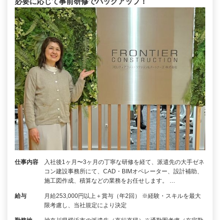
必要に応じて事前研修でバックアップ！
仕事内容
入社後1ヶ月〜3ヶ月の丁寧な研修を経て、派遣先の大手ゼネ
コン建設事務所にて、CAD・BIMオペレーター、設計補助、
施工図作成、積算などの業務をお任せします。 …
給与
月給253,000円以上＋賞与（年2回） ※経験・スキルを最大
限考慮し、当社規定により決定