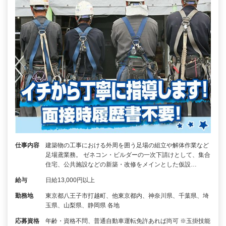
仕事内容
建築物の工事における外周を囲う足場の組立や解体作業など
足場鳶業務。 ゼネコン・ビルダーの一次下請けとして、集合
住宅、公共施設などの新築・改修をメインとした仮設…
給与
日給13,000円以上
勤務地
東京都八王子市打越町、他東京都内、神奈川県、千葉県、埼
玉県、山梨県、静岡県 各地
応募資格
年齢・資格不問、普通自動車運転免許あれば尚可 ※玉掛技能