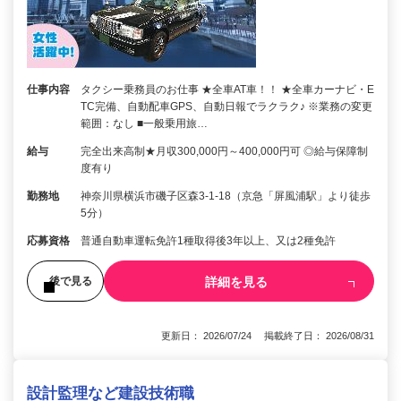
仕事内容
タクシー乗務員のお仕事 ★全車AT車！！ ★全車カーナビ・E
TC完備、自動配車GPS、自動日報でラクラク♪ ※業務の変更
範囲：なし ■一般乗用旅…
給与
完全出来高制★月収300,000円～400,000円可 ◎給与保障制
度有り
勤務地
神奈川県横浜市磯子区森3-1-18（京急「屏風浦駅」より徒歩
5分）
応募資格
普通自動車運転免許1種取得後3年以上、又は2種免許
詳細を見る
後で見る
更新日： 2026/07/24 掲載終了日： 2026/08/31
設計監理など建設技術職