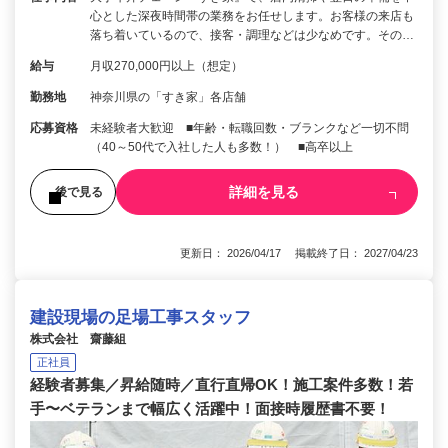
心とした深夜時間帯の業務をお任せします。お客様の来店も
落ち着いているので、接客・調理などは少なめです。その…
給与
月収270,000円以上（想定）
勤務地
神奈川県の「すき家」各店舗
応募資格
未経験者大歓迎 ■年齢・転職回数・ブランクなど一切不問
（40～50代で入社した人も多数！） ■高卒以上
詳細を見る
後で見る
更新日： 2026/04/17 掲載終了日： 2027/04/23
建設現場の足場工事スタッフ
株式会社 齋藤組
正社員
経験者募集／昇給随時／直行直帰OK！施工案件多数！若
手〜ベテランまで幅広く活躍中！面接時履歴書不要！