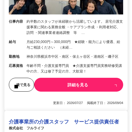
仕事内容
約半数のスタッフが未経験から活躍しています。 居宅介護支
援事業に関わる業務全般 ・ケアプラン作成 ・利用者対応、
訪問 ・関連事業者連絡調整 等 …
給与
月給230,000円～300,000円 ★経験・能力により優遇、給
与ご相談ください （未経…
勤務地
神奈川県横浜市中区・南区・保土ヶ谷区・港南区・磯子区
応募資格
年齢不問・介護支援専門員 ★介護支援専門員実務研修受講
中の方、又は修了予定の方、大歓迎！
詳細を見る
後で見る
更新日： 2026/07/27 掲載終了日： 2026/09/04
介護事業所の介護スタッフ サービス提供責任者
株式会社 フルライフ