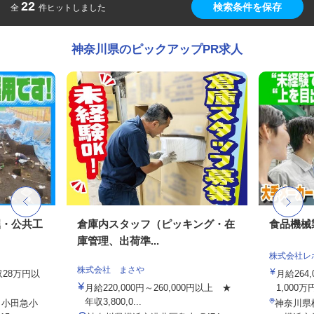
22
検索条件を保存
全
件ヒットしました
神奈川県のピックアップPR求人
掘・公共工
倉庫内スタッフ（ピッキング・在
食品機械
庫管理、出荷準...
株式会社レ
株式会社 まさや
収28万円以
月給264
月給220,000円～260,000円以上 ★
1,000万
年収3,800,0...
（小田急小
神奈川県横