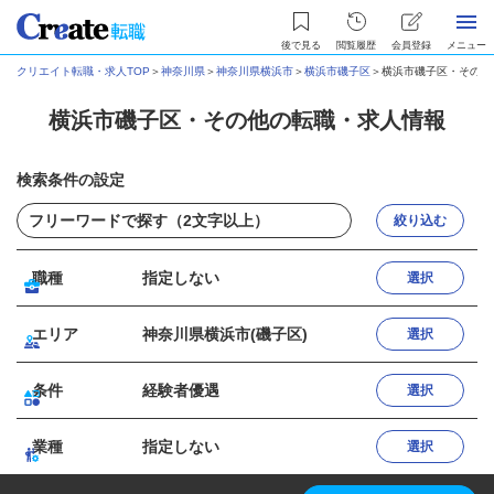
後で見る
閲覧履歴
会員登録
メニュー
クリエイト転職・求人TOP
＞
神奈川県
＞
神奈川県横浜市
＞
横浜市磯子区
＞
横浜市磯子区・その他
横浜市磯子区・その他の転職・求人情報
検索条件の設定
絞り込む
職種
指定しない
選択
エリア
神奈川県横浜市(磯子区)
選択
条件
経験者優遇
選択
業種
指定しない
選択