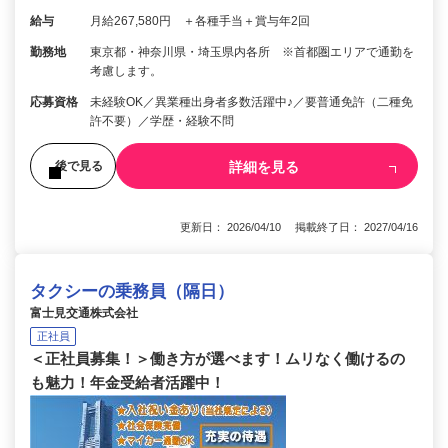
給与
月給267,580円 ＋各種手当＋賞与年2回
勤務地
東京都・神奈川県・埼玉県内各所 ※首都圏エリアで通勤を
考慮します。
応募資格
未経験OK／異業種出身者多数活躍中♪／要普通免許（二種免
許不要）／学歴・経験不問
詳細を見る
後で見る
更新日： 2026/04/10 掲載終了日： 2027/04/16
タクシーの乗務員（隔日）
富士見交通株式会社
正社員
＜正社員募集！＞働き方が選べます！ムリなく働けるの
も魅力！年金受給者活躍中！