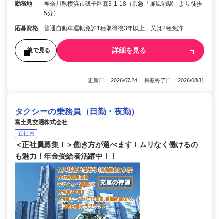
勤務地
神奈川県横浜市磯子区森3-1-18（京急「屏風浦駅」より徒歩
5分）
応募資格
普通自動車運転免許1種取得後3年以上、又は2種免許
詳細を見る
後で見る
更新日： 2026/07/24 掲載終了日： 2026/08/31
タクシーの乗務員（日勤・夜勤）
富士見交通株式会社
正社員
＜正社員募集！＞働き方が選べます！ムリなく働けるの
も魅力！年金受給者活躍中！！