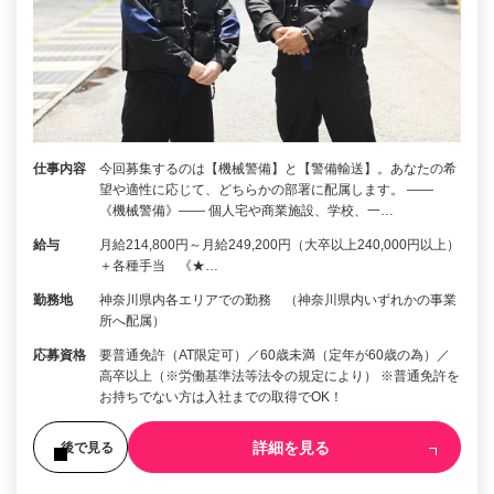
仕事内容
今回募集するのは【機械警備】と【警備輸送】。あなたの希
望や適性に応じて、どちらかの部署に配属します。 ――
《機械警備》―― 個人宅や商業施設、学校、一…
給与
月給214,800円～月給249,200円（大卒以上240,000円以上）
＋各種手当 《★…
勤務地
神奈川県内各エリアでの勤務 （神奈川県内いずれかの事業
所へ配属）
応募資格
要普通免許（AT限定可）／60歳未満（定年が60歳の為）／
高卒以上（※労働基準法等法令の規定により） ※普通免許を
お持ちでない方は入社までの取得でOK！
詳細を見る
後で見る