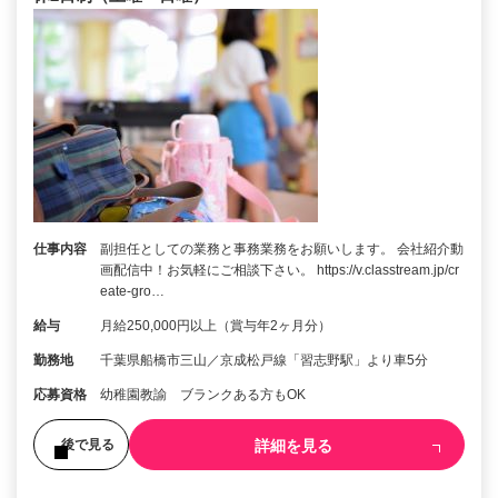
仕事内容
副担任としての業務と事務業務をお願いします。 会社紹介動
画配信中！お気軽にご相談下さい。 https://v.classtream.jp/cr
eate-gro…
給与
月給250,000円以上（賞与年2ヶ月分）
勤務地
千葉県船橋市三山／京成松戸線「習志野駅」より車5分
応募資格
幼稚園教諭 ブランクある方もOK
詳細を見る
後で見る