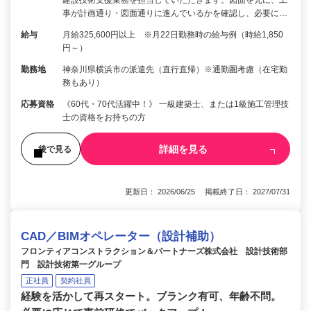
建設技術支援業務を担当していただきます。図面を元に、工
事が計画通り・図面通りに進んでいるかを確認し、必要に…
給与
月給325,600円以上 ※月22日勤務時の給与例（時給1,850
円～）
勤務地
神奈川県横浜市の派遣先（直行直帰）※通勤圏考慮（在宅勤
務もあり）
応募資格
《60代・70代活躍中！》 一級建築士、または1級施工管理技
士の資格をお持ちの方
詳細を見る
後で見る
更新日： 2026/06/25 掲載終了日： 2027/07/31
CAD／BIMオペレーター（設計補助）
フロンティアコンストラクション＆パートナーズ株式会社 設計技術部
門 設計技術第一グループ
正社員
契約社員
経験を活かして再スタート。ブランク有可、年齢不問。