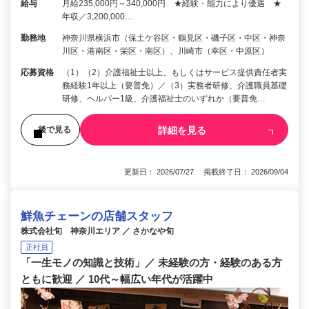
給与
月給235,000円～340,000円 ★経験・能力により優遇 ★
年収／3,200,000…
勤務地
神奈川県横浜市（保土ケ谷区・鶴見区・磯子区・中区・神奈
川区・港南区・栄区・南区）、川崎市（幸区・中原区）
応募資格
（1）（2）介護福祉士以上、もしくはサービス提供責任者実
務経験1年以上（要普免）／（3）実務者研修、介護職員基礎
研修、ヘルパー1級、介護福祉士のいずれか（要普免…
詳細を見る
後で見る
更新日： 2026/07/27 掲載終了日： 2026/09/04
鮮魚チェーンの店舗スタッフ
株式会社旬 神奈川エリア ／ さかなや旬
正社員
「一生モノの知識と技術」／ 未経験の方・経験のある方
ともに歓迎 ／ 10代～幅広い年代が活躍中