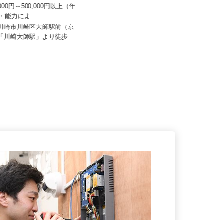
 大師鉄工所
ケーラインサービス株式会社 横浜営業
所
0,000円～500,000円以上（年
験・能力によ...
月給280,000円以上 ※一律手当含
む
県川崎市川崎区大師駅前（京
線「川崎大師駅」より徒歩
神奈川県横浜市神奈川区守屋町（京
急「子安駅」より徒歩6分）