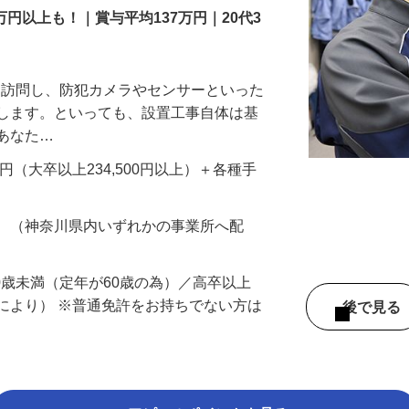
万円以上も！｜賞与平均137万円｜20代3
先を訪問し、防犯カメラやセンサーといった
置します。といっても、設置工事自体は基
、あなた…
700円（大卒以上234,500円以上）＋各種手
務 （神奈川県内いずれかの事業所へ配
60歳未満（定年が60歳の為）／高卒以上
により） ※普通免許をお持ちでない方は
後で見