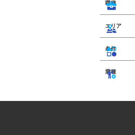
職種
エリア
条件
業種