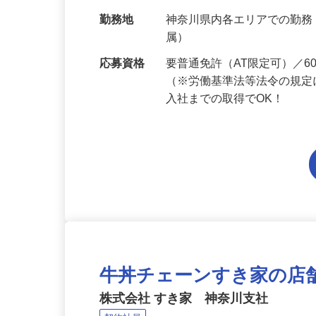
給与
月給214,800円～月給249,
当 《★…
勤務地
神奈川県内各エリアでの勤
属）
応募資格
要普通免許（AT限定可）／
（※労働基準法等法令の規定
入社までの取得でOK！
牛丼チェーンすき家の店