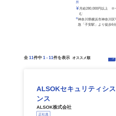
株式会社 大師鉄工所
ケーラインサービス株式会
所
月給220,000円～500,000円以上（年
齢・経験・能力によ...
月給280,000円以上
む
神奈川県川崎市川崎区大師駅前（京
急大師線「川崎大師駅」より徒歩
神奈川県横浜市神奈川
3...
急「子安駅」より徒歩6
全
11
件中
1
-
11
件を表示
ALSOKセキュリティシ
ンス
ALSOK株式会社