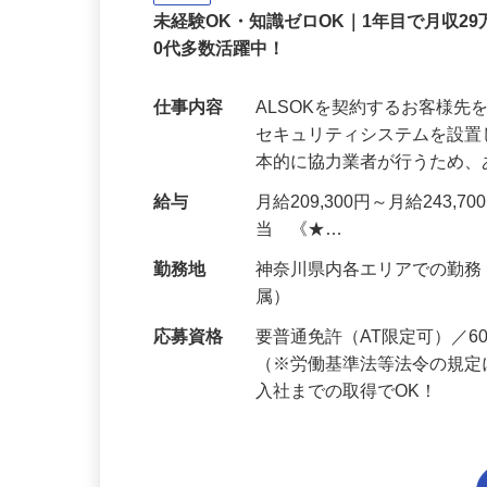
正社員
未経験OK・知識ゼロOK｜1年目で月収29
0代多数活躍中！
仕事内容
ALSOKを契約するお客様
セキュリティシステムを設
本的に協力業者が行うため
給与
月給209,300円～月給243,
当 《★…
勤務地
神奈川県内各エリアでの勤
属）
応募資格
要普通免許（AT限定可）／
（※労働基準法等法令の規定
入社までの取得でOK！