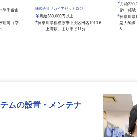
株式会社
社 横浜営業
月給22
株式会社サカイアゼットロジ
 ※一律手当含
齢・経
月給380,000円以上
神奈川
区守屋町（京
神奈川県相模原市中央区田名1910-6
急大師
分）
「上溝駅」より車で11分...
3...
ステムの設置・メンテナ