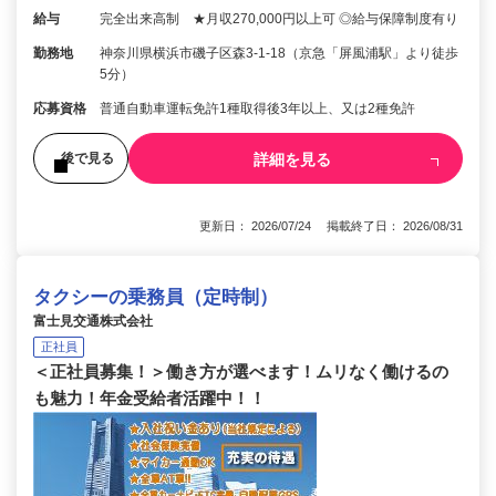
給与
完全出来高制 ★月収270,000円以上可 ◎給与保障制度有り
勤務地
神奈川県横浜市磯子区森3-1-18（京急「屏風浦駅」より徒歩
5分）
応募資格
普通自動車運転免許1種取得後3年以上、又は2種免許
詳細を見る
後で見る
更新日： 2026/07/24 掲載終了日： 2026/08/31
タクシーの乗務員（定時制）
富士見交通株式会社
正社員
＜正社員募集！＞働き方が選べます！ムリなく働けるの
も魅力！年金受給者活躍中！！