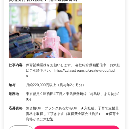
仕事内容
保育補助業務をお願いします。 会社紹介動画配信中！お気軽
にご相談下さい。 https://v.classtream.jp/create-group/#/pl
a…
給与
月給220,000円以上（賞与年2ヶ月分）
勤務地
東京都足立区梅田4丁目／東武伊勢崎線「梅島駅」より徒歩1
0分
応募資格
無資格OK・ブランクある方もOK ★入社後、子育て支援員
資格を取得して頂きます（取得費全額会社負担） ★保育士
資格がれば大歓迎