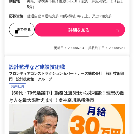
勤務地
神奈川県横浜市磯子区森3-1-18（京急「屏風浦駅」より徒歩
5分）
応募資格
普通自動車運転免許1種取得後3年以上、又は2種免許
詳細を見る
後で見る
更新日： 2026/07/24 掲載終了日： 2026/08/31
設計監理など建設技術職
フロンティアコンストラクション＆パートナーズ株式会社 設計技術部
門 設計技術第一グループ
契約社員
【60代・70代活躍中】勤務は週3日から応相談！理想の働
き方を最大限叶えます！＠神奈川県横浜市