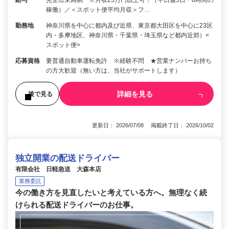
給与
完全出来高制 ※月収25万円以上可！（平日週5日・8時間の
稼働）／＜スポット便平均月収＞フ…
勤務地
神奈川県を中心に都内及び近県、東京都大田区を中心に23区
内・多摩地区、神奈川県・千葉県・埼玉県など都内近郊）<
スポット便>
応募資格
要普通自動車運転免許 ※経験不問 ★営業ナンバーお持ち
の方大歓迎（無い方は、当社がサポートします）
詳細を見る
後で見る
更新日： 2026/07/08 掲載終了日： 2026/10/02
独立開業の配送ドライバー
有限会社 日軽急送 大森本店
業務委託
今の働き方を見直したいと考えている方へ。無理なく続
けられる配送ドライバーのお仕事。