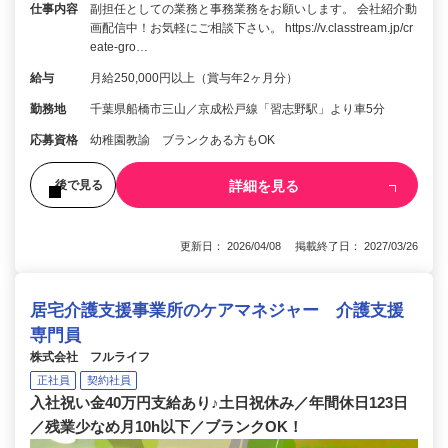
仕事内容
副担任としての業務と事務業務をお願いします。 会社紹介動
画配信中！お気軽にご相談下さい。 https://v.classtream.jp/cr
eate-gro…
給与
月給250,000円以上（賞与年2ヶ月分）
勤務地
千葉県船橋市三山／京成松戸線「習志野駅」より車5分
応募資格
幼稚園教諭 ブランクある方もOK
詳細を見る
後で見る
更新日： 2026/04/08 掲載終了日： 2027/03/26
居宅介護支援事業所のケアマネジャー 介護支援
専門員
株式会社 フルライフ
正社員
契約社員
入社祝い金40万円支給あり♪土日祝休み／年間休日123日
／残業少なめ月10h以下／ブランクOK！