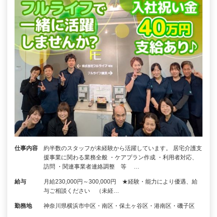
仕事内容
約半数のスタッフが未経験から活躍しています。 居宅介護支
援事業に関わる業務全般 ・ケアプラン作成 ・利用者対応、
訪問 ・関連事業者連絡調整 等 …
給与
月給230,000円～300,000円 ★経験・能力により優遇、給
与ご相談ください （未経…
勤務地
神奈川県横浜市中区・南区・保土ヶ谷区・港南区・磯子区