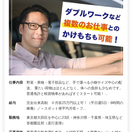
仕事内容
野菜・果物・電子部品など、手で運べる小物サイズ中心の配
送。 重たい荷物はほとんどなく、体への負担も少なめです。
普通免許と軽貨物車があればすぐスタート可能！…
給与
完全出来高制 ※月収25万円以上可！（平日週5日・8時間の
稼働）／＜スポット便平均月収＞フ…
勤務地
東京都大田区を中心に23区・神奈川県・千葉県・埼玉県など
首都圏近郊（直行直帰）