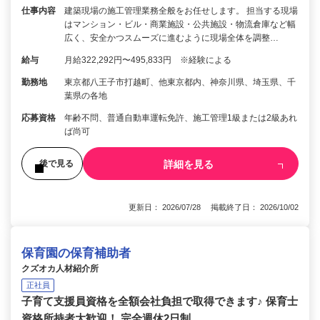
仕事内容
建築現場の施工管理業務全般をお任せします。 担当する現場
はマンション・ビル・商業施設・公共施設・物流倉庫など幅
広く、安全かつスムーズに進むように現場全体を調整…
給与
月給322,292円〜495,833円 ※経験による
勤務地
東京都八王子市打越町、他東京都内、神奈川県、埼玉県、千
葉県の各地
応募資格
年齢不問、普通自動車運転免許、施工管理1級または2級あれ
ば尚可
詳細を見る
後で見る
更新日： 2026/07/28 掲載終了日： 2026/10/02
保育園の保育補助者
クズオカ人材紹介所
正社員
子育て支援員資格を全額会社負担で取得できます♪ 保育士
資格所持者大歓迎！ 完全週休2日制