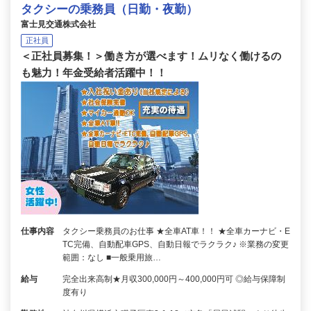
タクシーの乗務員（日勤・夜勤）
富士見交通株式会社
正社員
＜正社員募集！＞働き方が選べます！ムリなく働けるの
も魅力！年金受給者活躍中！！
仕事内容
タクシー乗務員のお仕事 ★全車AT車！！ ★全車カーナビ・E
TC完備、自動配車GPS、自動日報でラクラク♪ ※業務の変更
範囲：なし ■一般乗用旅…
給与
完全出来高制★月収300,000円～400,000円可 ◎給与保障制
度有り