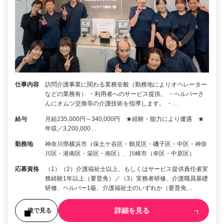
仕事内容
訪問介護事業に関わる業務全般（勤務地によりオペレーター
などの業務有） ・利用者へのサービス提供。 ・ヘルパーさ
んにオムツ交換等の介護技術を指導します。 ・…
給与
月給235,000円～340,000円 ★経験・能力により優遇 ★
年収／3,200,000…
勤務地
神奈川県横浜市（保土ケ谷区・鶴見区・磯子区・中区・神奈
川区・港南区・栄区・南区）、川崎市（幸区・中原区）
応募資格
（1）（2）介護福祉士以上、もしくはサービス提供責任者実
務経験1年以上（要普免）／（3）実務者研修、介護職員基礎
研修、ヘルパー1級、介護福祉士のいずれか（要普免…
詳細を見る
後で見る