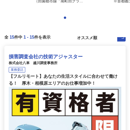
（田園都市線「南町田グラ...
※首都圏
15
1
-
15
全
件中
件を表示
損害調査会社の技術アジャスター
株式会社八車 越川調査事務所
業務委託
【フルリモート】あなたの生活スタイルに合わせて働け
る！ 厚木・相模原エリアのお仕事増加中！