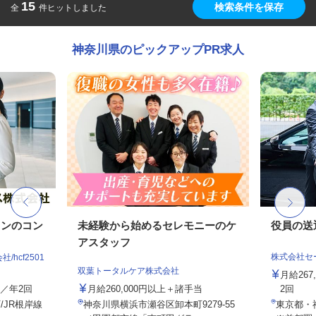
15
検索条件を保存
全
件ヒットしました
神奈川県のピックアップPR求人
ョンのコン
未経験から始めるセレモニーのケ
役員の送
アスタッフ
株式会社セー
hcf2501
双葉トータルケア株式会社
月給26
与／年2回
月給260,000円以上＋諸手当
2回
/JR根岸線
神奈川県横浜市瀬谷区卸本町9279-55
東京都・