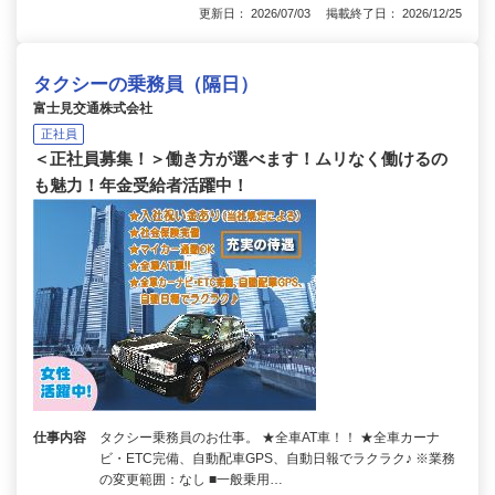
更新日： 2026/07/03 掲載終了日： 2026/12/25
タクシーの乗務員（隔日）
富士見交通株式会社
正社員
＜正社員募集！＞働き方が選べます！ムリなく働けるの
も魅力！年金受給者活躍中！
仕事内容
タクシー乗務員のお仕事。 ★全車AT車！！ ★全車カーナ
ビ・ETC完備、自動配車GPS、自動日報でラクラク♪ ※業務
の変更範囲：なし ■一般乗用…