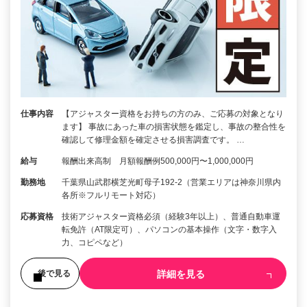
仕事内容
【アジャスター資格をお持ちの方のみ、ご応募の対象となり
ます】 事故にあった車の損害状態を鑑定し、事故の整合性を
確認して修理金額を確定させる損害調査です。 …
給与
報酬出来高制 月額報酬例500,000円〜1,000,000円
勤務地
千葉県山武郡横芝光町母子192-2（営業エリアは神奈川県内
各所※フルリモート対応）
応募資格
技術アジャスター資格必須（経験3年以上）、普通自動車運
転免許（AT限定可）、パソコンの基本操作（文字・数字入
力、コピペなど）
詳細を見る
後で見る