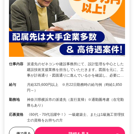
仕事内容
派遣先のゼネコンや建設事務所にて、設計監理を中心とした
建設技術支援業務を担当していただきます。図面を元に、工
事が計画通り・図面通りに進んでいるかを確認し、必要に…
給与
月給325,600円以上 ※月22日勤務時の給与例（時給1,850
円～）
勤務地
神奈川県横浜市の派遣先（直行直帰）※通勤圏考慮（在宅勤
務もあり）
応募資格
《60代・70代活躍中！》 一級建築士、または1級施工管理技
士の資格をお持ちの方
後で見る