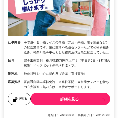
仕事内容
手で運べる小物サイズの荷物（野菜・果物、電子部品など）
の配送業務です。主に空港や流通センターなどで荷物を積み
込み、神奈川県を中心とした都内及び近県に配送していた…
給与
完全出来高制 ※月収25万円以上可！（平日週5日・8時間の
稼働）／＜スポット便平均月収＞フ…
勤務地
神奈川県を中心に都内及び近県（直行直帰）
応募資格
要普通自動車運転免許 ※経験不問 ★営業ナンバーお持ち
の方大歓迎（無い方は、当社がサポートします）
詳細を見る
後で見る
更新日： 2026/07/08 掲載終了日： 2026/10/02