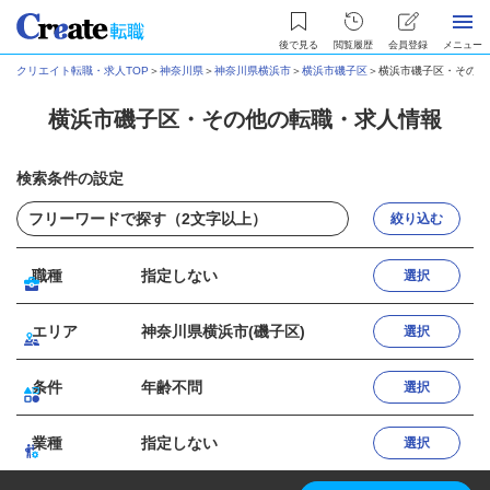
後で見る
閲覧履歴
会員登録
メニュー
クリエイト転職・求人TOP
＞
神奈川県
＞
神奈川県横浜市
＞
横浜市磯子区
＞
横浜市磯子区・その他
横浜市磯子区・その他の転職・求人情報
検索条件の設定
絞り込む
職種
指定しない
選択
エリア
神奈川県横浜市(磯子区)
選択
条件
年齢不問
選択
業種
指定しない
選択