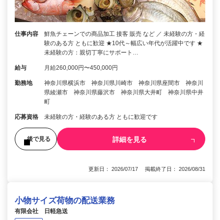
仕事内容
鮮魚チェーンでの商品加工 接客 販売 など ／ 未経験の方・経
験のある方 ともに歓迎 ★10代～幅広い年代が活躍中です ★
未経験の方：親切丁寧にサポート…
給与
月給260,000円〜450,000円
勤務地
神奈川県横浜市 神奈川県川崎市 神奈川県座間市 神奈川
県綾瀬市 神奈川県藤沢市 神奈川県大井町 神奈川県中井
町
応募資格
未経験の方・経験のある方 ともに歓迎です
詳細を見る
後で見る
更新日： 2026/07/17 掲載終了日： 2026/08/31
小物サイズ荷物の配送業務
有限会社 日軽急送