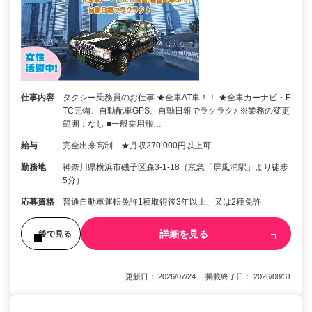
仕事内容
タクシー乗務員のお仕事 ★全車AT車！！ ★全車カーナビ・E
TC完備、自動配車GPS、自動日報でラクラク♪ ※業務の変更
範囲：なし ■一般乗用旅…
給与
完全出来高制 ★月収270,000円以上可
勤務地
神奈川県横浜市磯子区森3-1-18（京急「屏風浦駅」より徒歩
5分）
応募資格
普通自動車運転免許1種取得後3年以上、又は2種免許
詳細を見る
後で見る
更新日： 2026/07/24 掲載終了日： 2026/08/31