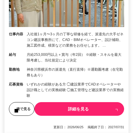
仕事内容
入社後1ヶ月〜3ヶ月の丁寧な研修を経て、派遣先の大手ゼネ
コン建設事務所にて、CAD・BIMオペレーター、設計補助、
施工図作成、積算などの業務をお任せします。 …
給与
月給253,000円以上＋賞与（年2回） ※経験・スキルを最大
限考慮し、当社規定により決定
勤務地
神奈川県横浜市の派遣先（直行直帰）※通勤圏考慮（在宅勤
務もあり）
応募資格
いずれかの経験がある方 ◯建設業界でCADオペレーターや
設計職としての実務経験 ◯施工管理など建設業界での実務経
験
詳細を見る
後で見る
更新日： 2026/06/25 掲載終了日： 2027/07/31