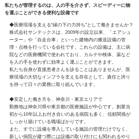
私たちが管理するのは、人の手を介さず、スピーディーに物
を運ぶことができる便利な設備です
◆医療現場を支える“縁の下の力持ち”として働きませんか？

株式会社サンテックスは、2009年の設立以来、「エアシュ
ーター」や「自走台車」といった建物内の搬送設備の管
理・点検を行っている会社です。これらの設備は、主に病
院などの医療機関で使われており、カルテや検体、薬など
を人の手を使わずに効率よく運ぶことができます。

私たち自身が直接患者さんを診ることはありませんが、医
療現場の大切なインフラを支える存在として、責任と誇り
を持って日々の業務に取り組んでいます。

◆安定した働き方を、神奈川・東京エリアで

勤務地は神奈川県や東京都の医療施設が中心です。創業当
初から10年以上お付き合いのある病院も多く、信頼関係が
しっかり築けている職場ばかりです。

また、すでに設備を導入している施設の管理だけでなく、
新しい病院が建つ際には設備の取り付けにも関われるやり