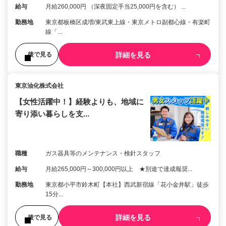
給与
月給260,000円 （深夜固定手当25,000円を含む） ...
勤務地
東京都板橋区成増/東武東上線・東京メトロ副都心線・有楽町
線「...
詳細を見る
後で見る
東京油化株式会社
【女性活躍中！】経験よりも、地域に
寄り添い暮らしを支...
職種
ガス器具等のメンテナンス・検針スタッフ
給与
月給265,000円～300,000円以上 ★別途で達成報奨...
勤務地
東京都小平市鈴木町【本社】西武新宿線「花小金井駅」徒歩
15分...
詳細を見る
後で見る