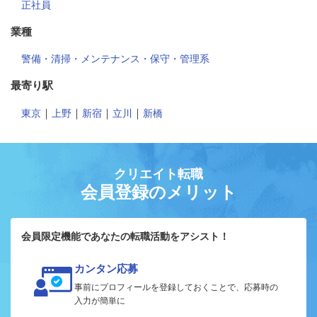
正社員
業種
警備・清掃・メンテナンス・保守・管理系
最寄り駅
｜
｜
｜
｜
東京
上野
新宿
立川
新橋
クリエイト転職
会員登録のメリット
会員限定機能であなたの転職活動をアシスト！
カンタン応募
事前にプロフィールを登録しておくことで、応募時の
入力が簡単に