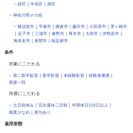
｜
｜
緑区
中央区
南区
神奈川県その他
｜
｜
｜
｜
｜
横須賀市
平塚市
鎌倉市
藤沢市
小田原市
茅ヶ崎市
｜
｜
｜
｜
｜
｜
｜
逗子市
三浦市
秦野市
厚木市
大和市
伊勢原市
｜
｜
海老名市
座間市
南足柄市
条件
対象にこだわる
｜
｜
｜
｜
第二新卒歓迎
新卒歓迎
未経験歓迎
経験者優遇
面接一回
待遇にこだわる
｜
｜
｜
土日祝休み
完全週休二日制
年間休日120日以上
｜
残業少なめ
賞与あり
雇用形態