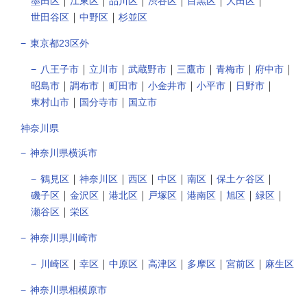
｜
｜
｜
｜
｜
｜
墨田区
江東区
品川区
渋谷区
目黒区
大田区
｜
｜
世田谷区
中野区
杉並区
東京都23区外
｜
｜
｜
｜
｜
｜
八王子市
立川市
武蔵野市
三鷹市
青梅市
府中市
｜
｜
｜
｜
｜
｜
昭島市
調布市
町田市
小金井市
小平市
日野市
｜
｜
東村山市
国分寺市
国立市
神奈川県
神奈川県横浜市
｜
｜
｜
｜
｜
｜
鶴見区
神奈川区
西区
中区
南区
保土ケ谷区
｜
｜
｜
｜
｜
｜
｜
磯子区
金沢区
港北区
戸塚区
港南区
旭区
緑区
｜
瀬谷区
栄区
神奈川県川崎市
｜
｜
｜
｜
｜
｜
川崎区
幸区
中原区
高津区
多摩区
宮前区
麻生区
神奈川県相模原市