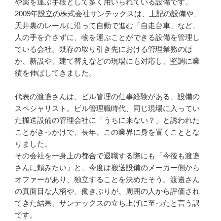
や薬を運ぶ手段として多く用いられている設備です。

2009年設立の株式会社サンテックスは、上記の設備や、
天井裏のレールに沿って自動で進む「自走台車」など、
人の手を介さずに、物を運ぶことができる設備を管理し
ている会社。既存の取り引き先における管理業務のほ
か、新設や、建て替えなどの現場にも対応し、堅調に業
績を伸ばしてきました。

代表の渡邉さんは、ビル管理の仕事経験がある、設備の
スペシャリスト。ビル管理職時代、同じ現場に入ってい
た搬送設備の管理会社に「うちに来ない？」と誘われた
ことがきっかけで、長年、この業界に身を置くこととな
りました。

その会社を一身上の都合で退職する際にも「今後も渡邉
さんに頼みたい」と、今度は搬送設備のメーカー側から
オファーがあり、独立することを決めたそう。渡邉さん
の真面目な人柄や、働きぶりが、周囲の人から評価され
てきた結果、サンテックスの立ち上げに至ったと言う訳
です。
