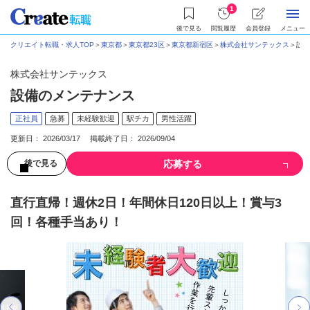
1
後で見る
閲覧履歴
会員登録
メニュー
クリエイト転職・求人TOP
＞
東京都
＞
東京都23区
＞
東京都新宿区
＞
株式会社サンテックス
＞
設備
株式会社サンテックス
設備のメンテナンス
正社員
急募
未経験歓迎
駅チカ
男性活躍
更新日： 2026/03/17 掲載終了日： 2026/09/04
応募する
後で見る
直行直帰！週休2日！年間休日120日以上！賞与3
回！各種手当あり！