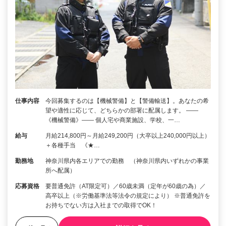
仕事内容
今回募集するのは【機械警備】と【警備輸送】。あなたの希
望や適性に応じて、どちらかの部署に配属します。 ――
《機械警備》―― 個人宅や商業施設、学校、一…
給与
月給214,800円～月給249,200円（大卒以上240,000円以上）
＋各種手当 《★…
勤務地
神奈川県内各エリアでの勤務 （神奈川県内いずれかの事業
所へ配属）
応募資格
要普通免許（AT限定可）／60歳未満（定年が60歳の為）／
高卒以上（※労働基準法等法令の規定により） ※普通免許を
お持ちでない方は入社までの取得でOK！