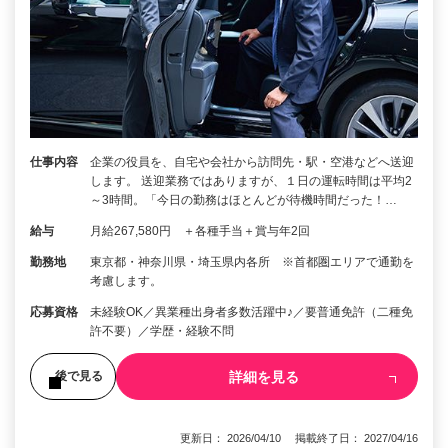
仕事内容
企業の役員を、自宅や会社から訪問先・駅・空港などへ送迎
します。 送迎業務ではありますが、１日の運転時間は平均2
～3時間。「今日の勤務はほとんどが待機時間だった！…
給与
月給267,580円 ＋各種手当＋賞与年2回
勤務地
東京都・神奈川県・埼玉県内各所 ※首都圏エリアで通勤を
考慮します。
応募資格
未経験OK／異業種出身者多数活躍中♪／要普通免許（二種免
許不要）／学歴・経験不問
詳細を見る
後で見る
更新日： 2026/04/10 掲載終了日： 2027/04/16