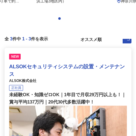
車で約...
浜工場3地区内）
神奈川県藤
3
1
-
3
全
件中
件を表示
NEW
ALSOKセキュリティシステムの設置・メンテナン
ス
ALSOK株式会社
正社員
未経験OK・知識ゼロOK｜1年目で月収29万円以上も！｜
賞与平均137万円｜20代30代多数活躍中！