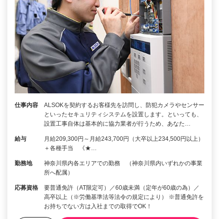
仕事内容
ALSOKを契約するお客様先を訪問し、防犯カメラやセンサー
といったセキュリティシステムを設置します。といっても、
設置工事自体は基本的に協力業者が行うため、あなた…
給与
月給209,300円～月給243,700円（大卒以上234,500円以上）
＋各種手当 《★…
勤務地
神奈川県内各エリアでの勤務 （神奈川県内いずれかの事業
所へ配属）
応募資格
要普通免許（AT限定可）／60歳未満（定年が60歳の為）／
高卒以上（※労働基準法等法令の規定により） ※普通免許を
お持ちでない方は入社までの取得でOK！