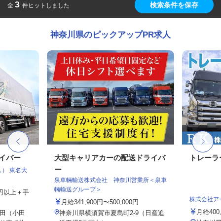
3
検索条件を保存
全
件ヒットしました
神奈川県のピックアップPR求人
ライバー
大型キャリアカーの配送ドライバ
トレーラ
ー
） 東名大
泉車輛輸送株式会社 神奈川営業所＜泉車
輛輸送グループ＞
00円以上＋手
株式会社ア
月給341,900円〜500,000円
月給400,
田（小田
神奈川県横須賀市夏島町2-9（日産追