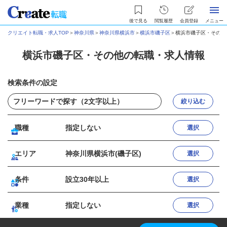
後で見る
閲覧履歴
会員登録
メニュー
クリエイト転職・求人TOP
＞
神奈川県
＞
神奈川県横浜市
＞
横浜市磯子区
＞
横浜市磯子区・その他
横浜市磯子区・その他の転職・求人情報
検索条件の設定
絞り込む
職種
指定しない
選択
エリア
神奈川県横浜市(磯子区)
選択
条件
設立30年以上
選択
業種
指定しない
選択