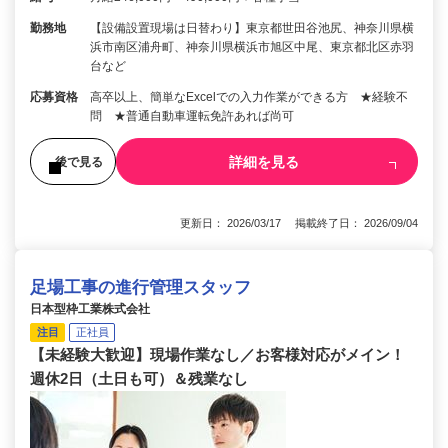
勤務地
【設備設置現場は日替わり】東京都世田谷池尻、神奈川県横
浜市南区浦舟町、神奈川県横浜市旭区中尾、東京都北区赤羽
台など
応募資格
高卒以上、簡単なExcelでの入力作業ができる方 ★経験不
問 ★普通自動車運転免許あれば尚可
詳細を見る
後で見る
更新日： 2026/03/17 掲載終了日： 2026/09/04
足場工事の進行管理スタッフ
日本型枠工業株式会社
注目
正社員
【未経験大歓迎】現場作業なし／お客様対応がメイン！
週休2日（土日も可）＆残業なし