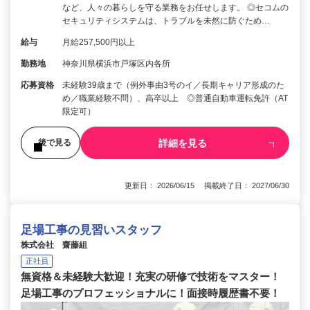
など、人々の暮らしを守る業務をお任せします。 ◎セコムの
セキュリティシステムは、トラブルを未然に防ぐため…
給与
月給257,500円以上
勤務地
神奈川県横浜市戸塚区内各所
応募資格
未経験39歳まで（例外事由3号のイ／長期キャリア形成のた
め／職業経験不問）、高卒以上 ◎普通自動車運転免許（AT
限定可）
詳細を見る
後で見る
更新日： 2026/06/15 掲載終了日： 2027/06/30
足場工事の見習いスタッフ
株式会社 齋藤組
正社員
無資格＆未経験大歓迎！充実の研修で技術をマスター！
足場工事のプロフェッショナルに！面接時履歴書不要！