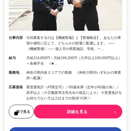
仕事内容
今回募集するのは【機械警備】と【警備輸送】。あなたの希
望や適性に応じて、どちらかの部署に配属します。 ――
《機械警備》―― 個人宅や商業施設、学校、一…
給与
月給214,800円～月給249,200円（大卒以上240,000円以上）
＋各種手当 《★…
勤務地
神奈川県内各エリアでの勤務 （神奈川県内いずれかの事業
所へ配属）
応募資格
要普通免許（AT限定可）／60歳未満（定年が60歳の為）／
高卒以上（※労働基準法等法令の規定により） ※普通免許を
お持ちでない方は入社までの取得でOK！
詳細を見る
後で見る