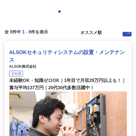
8
1
-
8
全
件中
件を表示
ALSOKセキュリティシステムの設置・メンテナン
ス
ALSOK株式会社
正社員
未経験OK・知識ゼロOK｜1年目で月収29万円以上も！｜
賞与平均137万円｜20代30代多数活躍中！