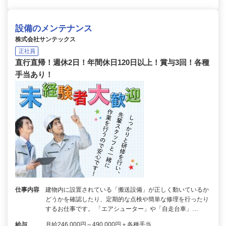
設備のメンテナンス
株式会社サンテックス
正社員
直行直帰！週休2日！年間休日120日以上！賞与3回！各種
手当あり！
仕事内容
建物内に設置されている「搬送設備」が正しく動いているか
どうかを確認したり、定期的な点検や簡単な修理を行ったり
するお仕事です。 「エアシューター」や「自走台車」…
給与
月給246,000円～490,000円＋各種手当