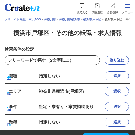
後で見る
閲覧履歴
会員登録
メニュー
クリエイト転職・求人TOP
＞
神奈川県
＞
神奈川県横浜市
＞
横浜市戸塚区
＞
横浜市戸塚区・その他
横浜市戸塚区・その他の転職・求人情報
検索条件の設定
絞り込む
職種
指定しない
選択
エリア
神奈川県横浜市(戸塚区)
選択
条件
社宅・寮有り・家賃補助あり
選択
業種
指定しない
選択