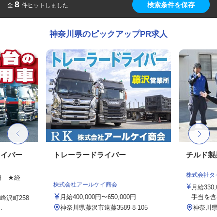
8
検索条件を保存
全
件ヒットしました
神奈川県のピックアップPR求人
ライバー
トレーラードライバー
チルド製
株式会社タ
0円 ★経
株式会社アールケイ商会
月給330
月給400,000円〜650,000円
手当を含
峰沢町258
.
神奈川県藤沢市遠藤3589-8-105
神奈川