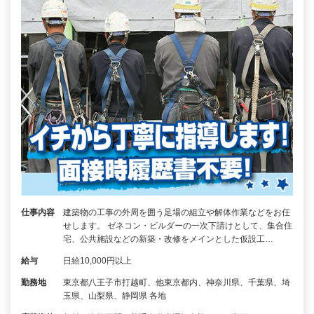
仕事内容
建築物の工事の外周を囲う足場の組立や解体作業などをお任
せします。 ゼネコン・ビルダーの一次下請けとして、集合住
宅、公共施設などの新築・改修をメインとした仮設工…
給与
日給10,000円以上
勤務地
東京都八王子市打越町、他東京都内、神奈川県、千葉県、埼
玉県、山梨県、静岡県 各地