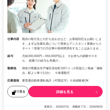
仕事内容
既存の取引先との打ち合わせなど、お客様対応をお願いしま
す。まずは先輩社員について簡単なアシスタント業務からス
タート！現場での力仕事や長時間滞在することはありませ…
給与
月給300,000円～450,000円以上 ※お持ちの経験やスキ
ル、 前職での給与も考慮の…
勤務地
神奈川県横浜市戸塚区深谷町1857-1（小田急江ノ島線「湘南
台」駅より車で12分） ※車通勤可
応募資格
要普通自動車運転免許（AT限定可）※未経験者OK
詳細を見る
後で見る
更新日： 2026/07/31 掲載終了日： 2026/09/25