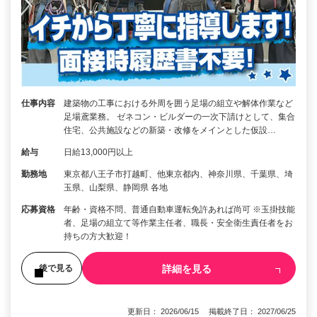
仕事内容
建築物の工事における外周を囲う足場の組立や解体作業など
足場鳶業務。 ゼネコン・ビルダーの一次下請けとして、集合
住宅、公共施設などの新築・改修をメインとした仮設…
給与
日給13,000円以上
勤務地
東京都八王子市打越町、他東京都内、神奈川県、千葉県、埼
玉県、山梨県、静岡県 各地
応募資格
年齢・資格不問、普通自動車運転免許あれば尚可 ※玉掛技能
者、足場の組立て等作業主任者、職長・安全衛生責任者をお
持ちの方大歓迎！
詳細を見る
後で見る
更新日： 2026/06/15 掲載終了日： 2027/06/25