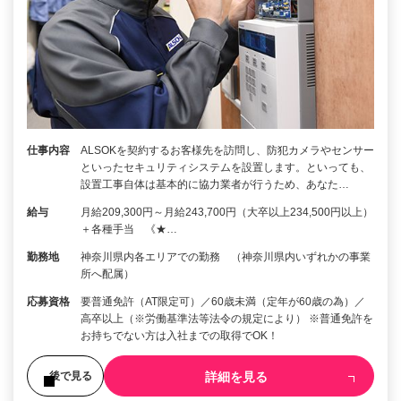
仕事内容
ALSOKを契約するお客様先を訪問し、防犯カメラやセンサー
といったセキュリティシステムを設置します。といっても、
設置工事自体は基本的に協力業者が行うため、あなた…
給与
月給209,300円～月給243,700円（大卒以上234,500円以上）
＋各種手当 《★…
勤務地
神奈川県内各エリアでの勤務 （神奈川県内いずれかの事業
所へ配属）
応募資格
要普通免許（AT限定可）／60歳未満（定年が60歳の為）／
高卒以上（※労働基準法等法令の規定により） ※普通免許を
お持ちでない方は入社までの取得でOK！
詳細を見る
後で見る