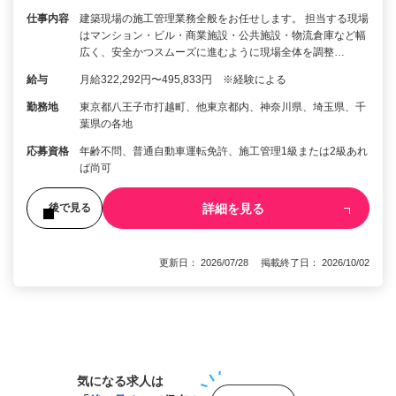
仕事内容
建築現場の施工管理業務全般をお任せします。 担当する現場
はマンション・ビル・商業施設・公共施設・物流倉庫など幅
広く、安全かつスムーズに進むように現場全体を調整…
給与
月給322,292円〜495,833円 ※経験による
勤務地
東京都八王子市打越町、他東京都内、神奈川県、埼玉県、千
葉県の各地
応募資格
年齢不問、普通自動車運転免許、施工管理1級または2級あれ
ば尚可
詳細を見る
後で見る
更新日： 2026/07/28 掲載終了日： 2026/10/02
1
気になる求人は