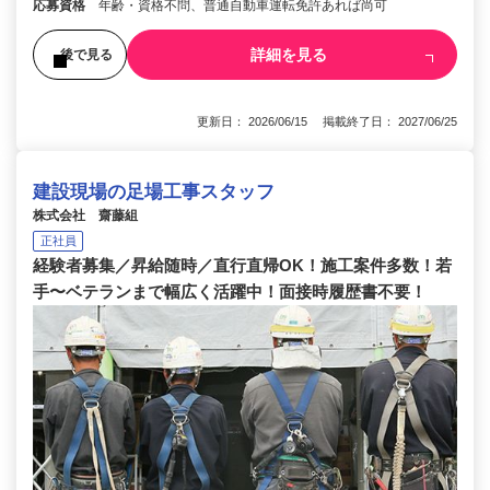
応募資格
年齢・資格不問、普通自動車運転免許あれば尚可
詳細を見る
後で見る
更新日： 2026/06/15 掲載終了日： 2027/06/25
建設現場の足場工事スタッフ
株式会社 齋藤組
正社員
経験者募集／昇給随時／直行直帰OK！施工案件多数！若
手〜ベテランまで幅広く活躍中！面接時履歴書不要！